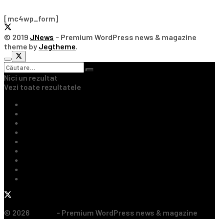
[mc4wp_form]
© 2019
JNews
– Premium WordPress news & magazine
theme by
Jegtheme
.
Nici un rezultat
Vezi toate rezultatele
Ultimile Știri
Fotbal Intern
Fotbal Extern
Tenis
Handbal
Baschet
Rugby
Sporturi de Contact
Formula 1
© 2026
JNews
- Premium WordPress news & magazine