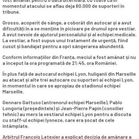
momentul atacului se aflau deja 60.000 de suporteri în
tribune.
Grosso, acoperit de sânge, a coborât din autocar și a avut
dificultăți în a se menține în picioare pe drumul spre vestiar.
A avut nevoie de ajutorul personalului și al echipei medicale.
La vestiar, a fost supus unui tratament de urgență, fiind
cusut și bandajat pentru a opri sângerarea abundentă.
Conform informațiilor din Franța, meciul a fost amânat și nu
a început la ora programată de 21:45, ora României.
În plus față de autocarul echipei Lyon, huliganii din Marseille
au atacat și alte trei autocare cu suporteri ai echipei Lyon,
în momentul în care se apropiau de stadionul echipei
Marseille.
Gennaro Gattuso (antrenorul echipei Marseille), Pablo
Longoria (președintele) și Jean-Pierre Papin (consilier
tehnic) au mers la vestiarul echipei Lyon pentru a discuta
cu staff-ul echipei lyoneze, care era șocat de cele
întâmplate.
Arbitrul Francois Letexier a explicat decizia de amânare a