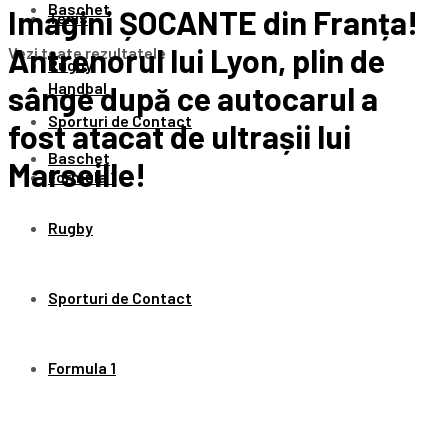
Baschet
Imagini ȘOCANTE din Franța!
Tenis
Antrenorul lui Lyon, plin de
Vezi toate rezultatele
Rugby
Handbal
sânge după ce autocarul a
Sporturi de Contact
fost atacat de ultrașii lui
Baschet
Marseille!
Formula 1
Rugby
Sporturi de Contact
Formula 1