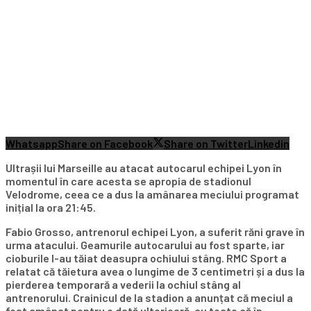
Whatsapp
Share on Facebook
Share on Twitter
Linkedin
Ultrașii lui Marseille au atacat autocarul echipei Lyon în
momentul în care acesta se apropia de stadionul
Velodrome, ceea ce a dus la amânarea meciului programat
inițial la ora 21:45.
Fabio Grosso, antrenorul echipei Lyon, a suferit răni grave în
urma atacului. Geamurile autocarului au fost sparte, iar
cioburile l-au tăiat deasupra ochiului stâng. RMC Sport a
relatat că tăietura avea o lungime de 3 centimetri și a dus la
pierderea temporară a vederii la ochiul stâng al
antrenorului. Crainicul de la stadion a anunțat că meciul a
fost amânat pentru o dată ulterioară, cu toate că în