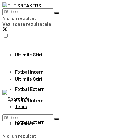
Nici un rezultat
Vezi toate rezultatele
Ultimile Știri
Fotbal Intern
Ultimile Știri
Fotbal Extern
Fotbal Intern
Tenis
Fotbal Extern
Handbal
Nici un rezultat