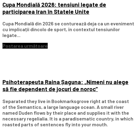
Cupa Mondială 2026: tensiuni legate de
participarea Iran în Statele Unite
Cupa Mondială din 2026 se conturează deja ca un eveniment
cu implicații dincolo de sport, în contextul tensiunilor
legate...
Postarea următoare
Psihoterapeuta Raina Șaguna: „Nimeni nu alege
să fie dependent de jocuri de noroc”
Separated they live in Bookmarksgrove right at the coast
of the Semantics, a large language ocean. A small river
named Duden flows by their place and supplies it with the
necessary regelialia. It is a paradisematic country, in which
roasted parts of sentences fly into your mouth.
Subscribe Our Newsletter