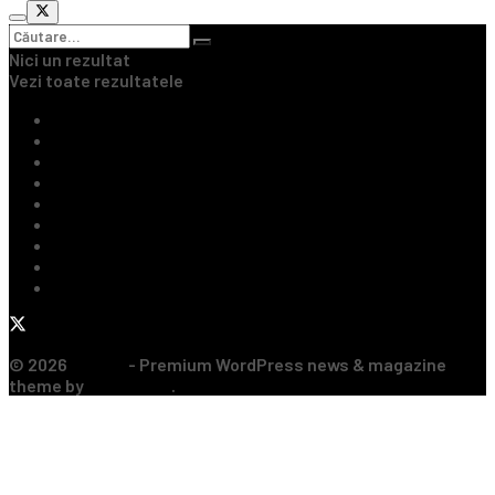
Nici un rezultat
Vezi toate rezultatele
Ultimile Știri
Fotbal Intern
Fotbal Extern
Tenis
Handbal
Baschet
Rugby
Sporturi de Contact
Formula 1
© 2026
JNews
- Premium WordPress news & magazine
theme by
Jegtheme
.