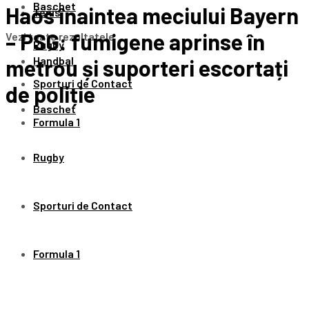
Baschet
Haos înaintea meciului Bayern
Tenis
– PSG: fumigene aprinse în
Vezi toate rezultatele
Rugby
Handbal
metrou și suporteri escortați
Sporturi de Contact
de poliție
Baschet
Formula 1
Rugby
Sporturi de Contact
Formula 1