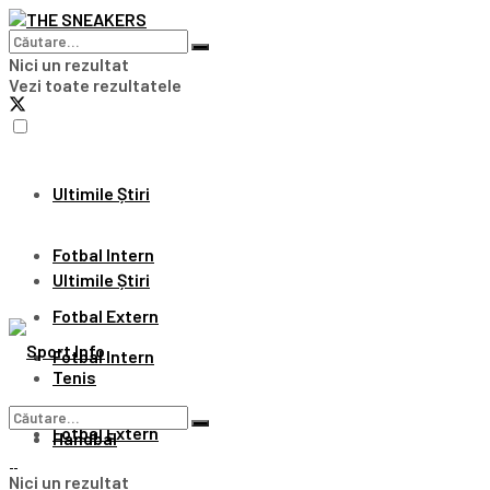
Nici un rezultat
Vezi toate rezultatele
Ultimile Știri
Fotbal Intern
Ultimile Știri
Fotbal Extern
Fotbal Intern
Tenis
Fotbal Extern
Handbal
Nici un rezultat