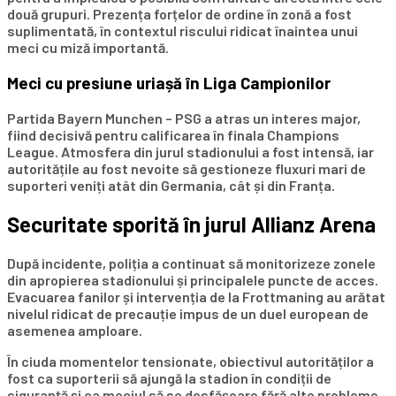
două grupuri. Prezența forțelor de ordine în zonă a fost
suplimentată, în contextul riscului ridicat înaintea unui
meci cu miză importantă.
Meci cu presiune uriașă în Liga Campionilor
Partida Bayern Munchen – PSG a atras un interes major,
fiind decisivă pentru calificarea în finala Champions
League. Atmosfera din jurul stadionului a fost intensă, iar
autoritățile au fost nevoite să gestioneze fluxuri mari de
suporteri veniți atât din Germania, cât și din Franța.
Securitate sporită în jurul Allianz Arena
După incidente, poliția a continuat să monitorizeze zonele
din apropierea stadionului și principalele puncte de acces.
Evacuarea fanilor și intervenția de la Frottmaning au arătat
nivelul ridicat de precauție impus de un duel european de
asemenea amploare.
În ciuda momentelor tensionate, obiectivul autorităților a
fost ca suporterii să ajungă la stadion în condiții de
siguranță și ca meciul să se desfășoare fără alte probleme