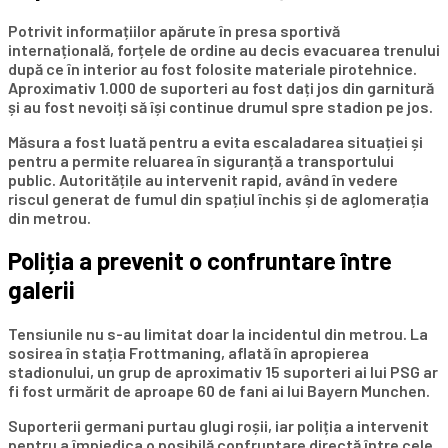
Potrivit informațiilor apărute în presa sportivă
internațională, forțele de ordine au decis evacuarea trenului
după ce în interior au fost folosite materiale pirotehnice.
Aproximativ 1.000 de suporteri au fost dați jos din garnitură
și au fost nevoiți să își continue drumul spre stadion pe jos.
Măsura a fost luată pentru a evita escaladarea situației și
pentru a permite reluarea în siguranță a transportului
public. Autoritățile au intervenit rapid, având în vedere
riscul generat de fumul din spațiul închis și de aglomerația
din metrou.
Poliția a prevenit o confruntare între
galerii
Tensiunile nu s-au limitat doar la incidentul din metrou. La
sosirea în stația Frottmaning, aflată în apropierea
stadionului, un grup de aproximativ 15 suporteri ai lui PSG ar
fi fost urmărit de aproape 60 de fani ai lui Bayern Munchen.
Suporterii germani purtau glugi roșii, iar poliția a intervenit
pentru a împiedica o posibilă confruntare directă între cele