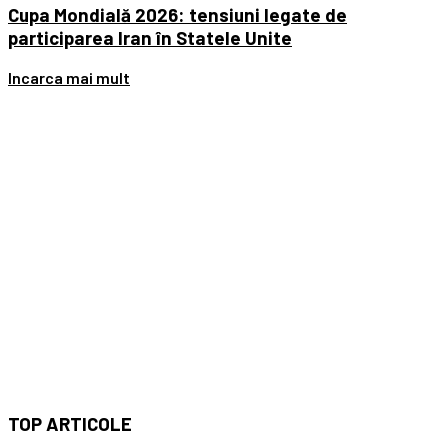
Cupa Mondială 2026: tensiuni legate de
participarea Iran în Statele Unite
Incarca mai mult
TOP
ARTICOLE