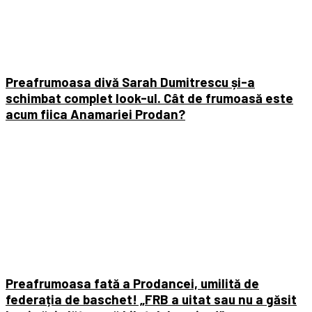
Preafrumoasa divă Sarah Dumitrescu și-a
schimbat complet look-ul. Cât de frumoasă este
acum fiica Anamariei Prodan?
Preafrumoasa fată a Prodancei, umilită de
federația de baschet! „FRB a uitat sau nu a găsit