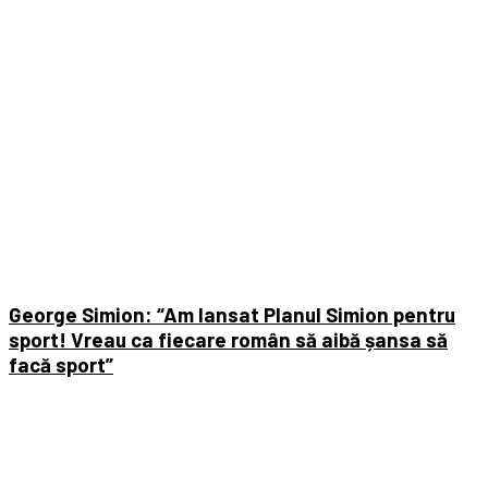
George Simion: “Am lansat Planul Simion pentru
sport! Vreau ca fiecare român să aibă șansa să
facă sport”