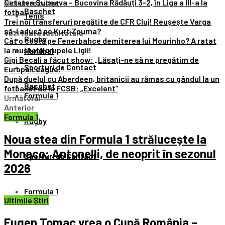
Cetatea Suceava – Bucovina Rădăuți 3-2, în Liga a III-a la
Nici un rezultat
Baschet
fotbal
Tenis
Trei noi transferuri pregătite de CFR Cluj! Reușește Varga
să-l aducă pe Kurt Zouma?
Vezi toate rezultatele
Rugby
Cât o costă pe Fenerbahce demiterea lui Mourinho? A ratat
la mustață grupele Ligii!
Handbal
Gigi Becali a făcut show: „Lăsați-ne să ne pregătim de
Sporturi de Contact
Europa League!”
După duelul cu Aberdeen, britanicii au rămas cu gândul la un
Baschet
fotbalist de la FCSB: „Excelent”
Formula 1
Următorul
Anterior
Formula 1
Rugby
Noua stea din Formula 1 strălucește la
Monaco: Antonelli, de neoprit în sezonul
Sporturi de Contact
2026
Formula 1
Ultimile Știri
Eugen Tomac vrea o Cupă România –