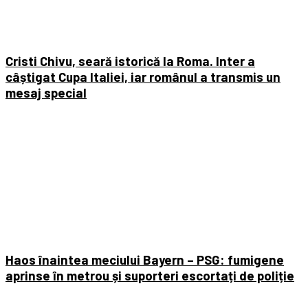
Cristi Chivu, seară istorică la Roma. Inter a
câștigat Cupa Italiei, iar românul a transmis un
mesaj special
Haos înaintea meciului Bayern – PSG: fumigene
aprinse în metrou și suporteri escortați de poliție