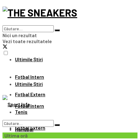
Sport Info
Nici un rezultat
Vezi toate rezultatele
Ultimile Știri
Fotbal Intern
Ultimile Știri
Fotbal Extern
Fotbal Intern
Tenis
Fotbal Extern
Handbal
Ultima oră