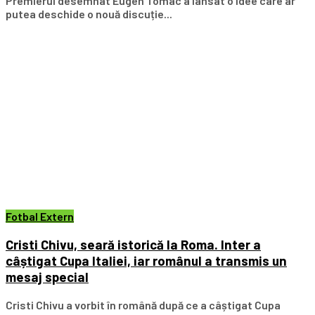
Premierul desemnat Eugen Tomac a lansat o idee care ar
putea deschide o nouă discuție...
Fotbal Extern
Cristi Chivu, seară istorică la Roma. Inter a
câștigat Cupa Italiei, iar românul a transmis un
mesaj special
Cristi Chivu a vorbit în română după ce a câștigat Cupa