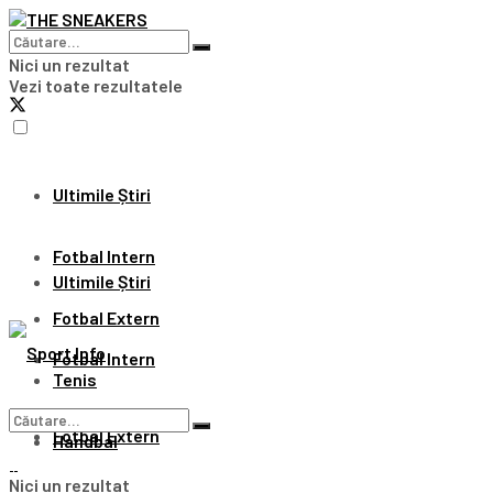
Nici un rezultat
Vezi toate rezultatele
Ultimile Știri
Fotbal Intern
Ultimile Știri
Fotbal Extern
Fotbal Intern
Tenis
Fotbal Extern
Handbal
Nici un rezultat