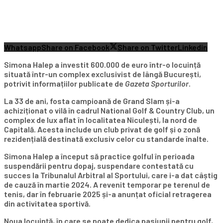
Whatsapp
Share on Facebook
Share on Twitter
Linkedin
Simona Halep a investit 600.000 de euro într-o locuință
situată într-un complex exclusivist de lângă București,
potrivit informațiilor publicate de
Gazeta Sporturilor
.
La 33 de ani, fosta campioană de Grand Slam și-a
achiziționat o vilă în cadrul National Golf & Country Club, un
complex de lux aflat în localitatea Niculești, la nord de
Capitală. Acesta include un club privat de golf și o zonă
rezidențială destinată exclusiv celor cu standarde înalte.
Simona Halep a început să practice golful în perioada
suspendării pentru dopaj, suspendare contestată cu
succes la Tribunalul Arbitral al Sportului, care i-a dat câștig
de cauză în martie 2024. A revenit temporar pe terenul de
tenis, dar în februarie 2025 și-a anunțat oficial retragerea
din activitatea sportivă.
Noua locuință, în care se poate dedica pasiunii pentru golf,