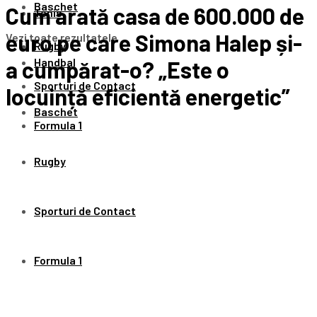
Baschet
Cum arată casa de 600.000 de
Tenis
euro pe care Simona Halep și-
Vezi toate rezultatele
Rugby
Handbal
a cumpărat-o? „Este o
Sporturi de Contact
locuință eficientă energetic”
Baschet
Formula 1
Rugby
Sporturi de Contact
Formula 1