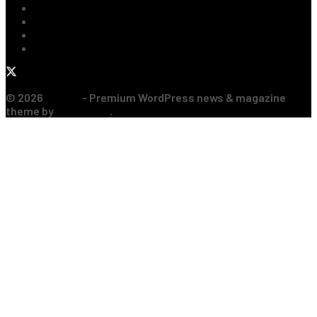
Baschet
Rugby
Sporturi de Contact
Formula 1
© 2026
JNews
- Premium WordPress news & magazine
theme by
Jegtheme
.