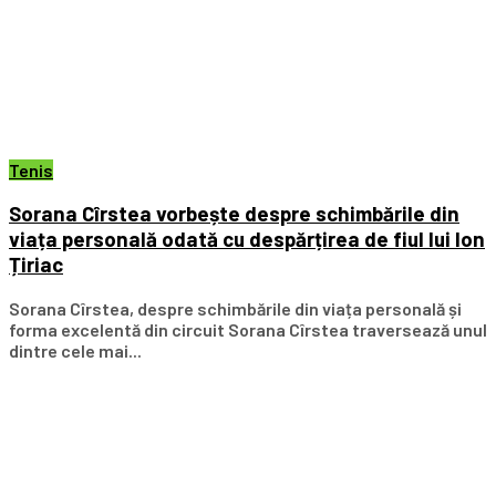
Tenis
Sorana Cîrstea vorbește despre schimbările din
viața personală odată cu despărțirea de fiul lui Ion
Țiriac
Sorana Cîrstea, despre schimbările din viața personală și
forma excelentă din circuit Sorana Cîrstea traversează unul
dintre cele mai...