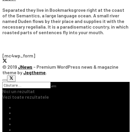
Separated they live in Bookmarksgrove right at the coast
of the Semantics, a large language ocean. A small river
named Duden flows by their place and supplies it with the
necessary regelialia. It is a paradisematic country, in which
roasted parts of sentences fly into your mouth.
Subscribe Our Newsletter
[mc4wp_form]
© 2019
JNews
– Premium WordPress news & magazine
theme by
Jegtheme
.
Nici un rezultat
Vezi toate rezultatele
Ultimile Știri
Fotbal Intern
Fotbal Extern
Tenis
Handbal