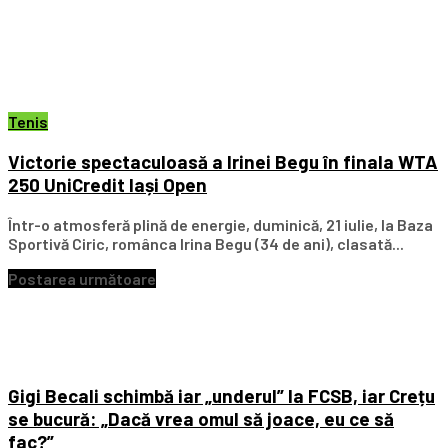
Tenis
Victorie spectaculoasă a Irinei Begu în finala WTA
250 UniCredit Iași Open
Într-o atmosferă plină de energie, duminică, 21 iulie, la Baza
Sportivă Ciric, românca Irina Begu (34 de ani), clasată...
Postarea următoare
Gigi Becali schimbă iar „underul” la FCSB, iar Crețu
se bucură: „Dacă vrea omul să joace, eu ce să
fac?”