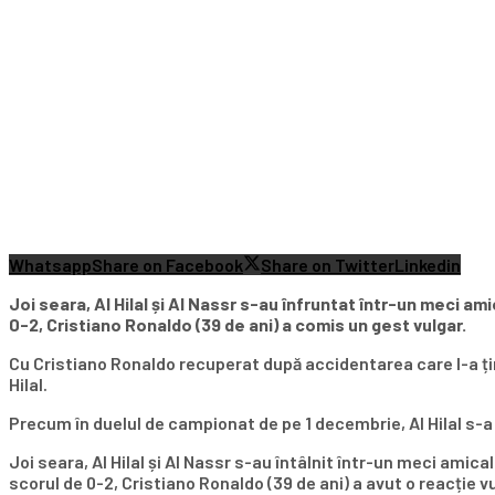
Whatsapp
Share on Facebook
Share on Twitter
Linkedin
Joi seara, Al Hilal și Al Nassr s-au înfruntat într-un meci am
0-2,
Cristiano Ronaldo
(39 de ani) a comis un gest vulgar.
Cu Cristiano Ronaldo recuperat după accidentarea care l-a ți
Hilal.
Precum în duelul de campionat de pe 1 decembrie, Al Hilal s-a
Joi seara, Al Hilal și Al Nassr s-au întâlnit într-un meci amic
scorul de 0-2, Cristiano Ronaldo (39 de ani) a avut o reacție v