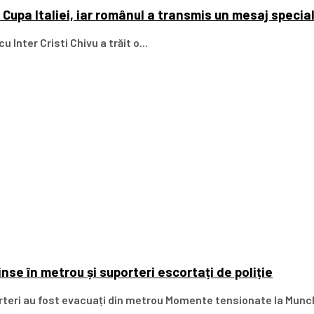
t Cupa Italiei, iar românul a transmis un mesaj specia
 Inter Cristi Chivu a trăit o...
se în metrou și suporteri escortați de poliție
rteri au fost evacuați din metrou Momente tensionate la Munch