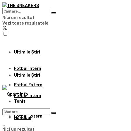
Nici un rezultat
Vezi toate rezultatele
Ultimile Știri
Fotbal Intern
Ultimile Știri
Fotbal Extern
Fotbal Intern
Tenis
Fotbal Extern
Handbal
Nici un rezultat