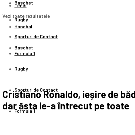
Baschet
Tenis
Vezi toate rezultatele
Rugby
Handbal
Sporturi de Contact
Baschet
Formula 1
Rugby
Sporturi de Contact
Cristiano Ronaldo, ieșire de bă
dar ăsta le-a întrecut pe toate
Formula 1