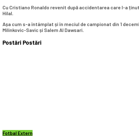
Cu Cristiano Ronaldo revenit după accidentarea care l-a ținut 
Hilal.
Așa cum s-a întâmplat și în meciul de campionat din 1 decembri
Milinkovic-Savic și Salem Al Dawsari.
Postări
Postări
Fotbal Extern