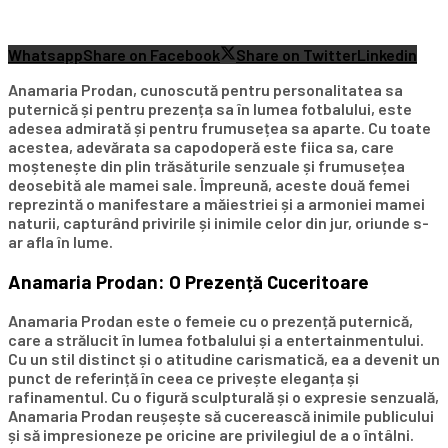
Whatsapp
Share on Facebook
Share on Twitter
Linkedin
Anamaria Prodan, cunoscută pentru personalitatea sa
puternică și pentru prezența sa în lumea fotbalului, este
adesea admirată și pentru frumusețea sa aparte. Cu toate
acestea, adevărata sa capodoperă este fiica sa, care
moștenește din plin trăsăturile senzuale și frumusețea
deosebită ale mamei sale. Împreună, aceste două femei
reprezintă o manifestare a măiestriei și a armoniei mamei
naturii, capturând privirile și inimile celor din jur, oriunde s-
ar afla în lume.
Anamaria Prodan: O Prezență Cuceritoare
Anamaria Prodan este o femeie cu o prezență puternică,
care a strălucit în lumea fotbalului și a entertainmentului.
Cu un stil distinct și o atitudine carismatică, ea a devenit un
punct de referință în ceea ce privește eleganța și
rafinamentul. Cu o figură sculpturală și o expresie senzuală,
Anamaria Prodan reușește să cucerească inimile publicului
și să impresioneze pe oricine are privilegiul de a o întâlni.