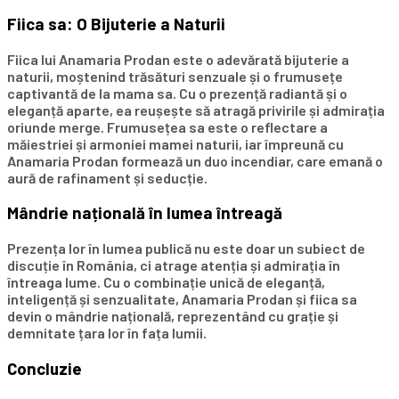
Fiica sa: O Bijuterie a Naturii
Fiica lui Anamaria Prodan este o adevărată bijuterie a
naturii, moștenind trăsături senzuale și o frumusețe
captivantă de la mama sa. Cu o prezență radiantă și o
eleganță aparte, ea reușește să atragă privirile și admirația
oriunde merge. Frumusețea sa este o reflectare a
măiestriei și armoniei mamei naturii, iar împreună cu
Anamaria Prodan formează un duo incendiar, care emană o
aură de rafinament și seducție.
Mândrie națională în lumea întreagă
Prezența lor în lumea publică nu este doar un subiect de
discuție în România, ci atrage atenția și admirația în
întreaga lume. Cu o combinație unică de eleganță,
inteligență și senzualitate, Anamaria Prodan și fiica sa
devin o mândrie națională, reprezentând cu grație și
demnitate țara lor în fața lumii.
Concluzie