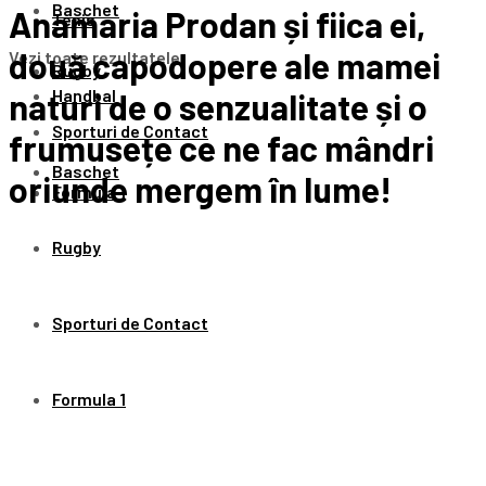
Baschet
Anamaria Prodan și fiica ei,
Tenis
două capodopere ale mamei
Vezi toate rezultatele
Rugby
Handbal
naturi de o senzualitate și o
Sporturi de Contact
frumusețe ce ne fac mândri
Baschet
oriunde mergem în lume!
Formula 1
Rugby
Sporturi de Contact
Formula 1