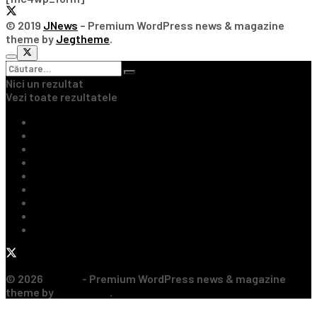
© 2019
JNews
– Premium WordPress news & magazine
theme by
Jegtheme
.
Nici un rezultat
Vezi toate rezultatele
Ultimile Știri
Fotbal Intern
Fotbal Extern
Tenis
Handbal
Baschet
Rugby
Sporturi de Contact
Formula 1
© 2026
JNews
- Premium WordPress news & magazine
theme by
Jegtheme
.