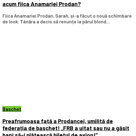
acum fiica Anamariei Prodan?
Fiica Anamariei Prodan, Sarah, și-a făcut o nouă schimbare
de look. Tânăra a decis să renunțe la părul blond...
Baschet
Preafrumoasa fată a Prodancei, umilită de
federația de baschet! „FRB a uitat sau nu a găsit
bani să-i plătească biletul de avion!”