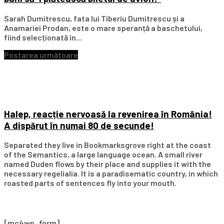
Sarah Dumitrescu, fata lui Tiberiu Dumitrescu și a
Anamariei Prodan, este o mare speranță a baschetului,
fiind selecționată în...
Postarea următoare
Halep, reacție nervoasă la revenirea în România!
A dispărut în numai 80 de secunde!
Separated they live in Bookmarksgrove right at the coast
of the Semantics, a large language ocean. A small river
named Duden flows by their place and supplies it with the
necessary regelialia. It is a paradisematic country, in which
roasted parts of sentences fly into your mouth.
Subscribe Our Newsletter
[mc4wp_form]