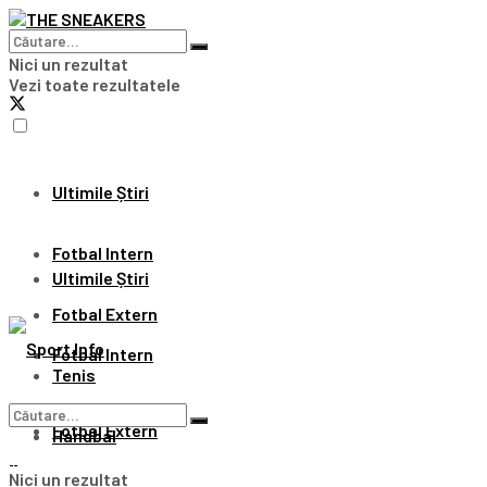
Nici un rezultat
Vezi toate rezultatele
Ultimile Știri
Fotbal Intern
Ultimile Știri
Fotbal Extern
Fotbal Intern
Tenis
Fotbal Extern
Handbal
Nici un rezultat