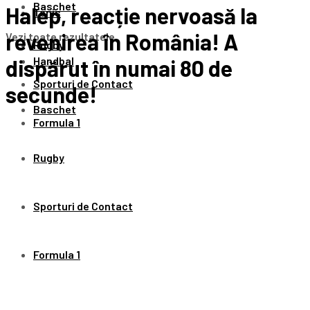
Baschet
Halep, reacție nervoasă la
Tenis
revenirea în România! A
Vezi toate rezultatele
Rugby
Handbal
dispărut în numai 80 de
Sporturi de Contact
secunde!
Baschet
Formula 1
Rugby
Sporturi de Contact
Formula 1