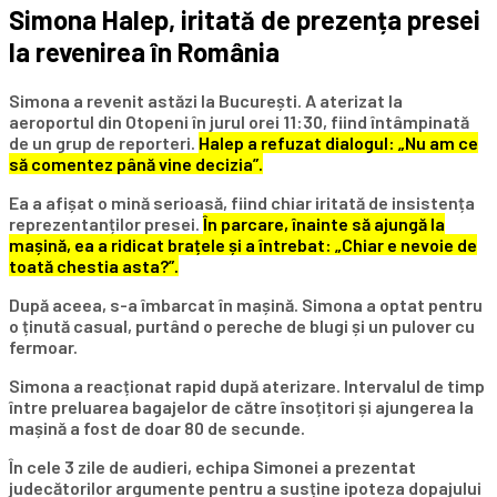
Simona Halep, iritată de prezența presei
la revenirea în România
Simona a revenit astăzi la București. A aterizat la
aeroportul din Otopeni în jurul orei 11:30, fiind întâmpinată
de un grup de reporteri.
Halep a refuzat dialogul: „Nu am ce
să comentez până vine decizia”.
Ea a afișat o mină serioasă, fiind chiar iritată de insistența
reprezentanților presei.
În parcare, înainte să ajungă la
mașină, ea a ridicat brațele și a întrebat: „Chiar e nevoie de
toată chestia asta?”.
După aceea, s-a îmbarcat în mașină. Simona a optat pentru
o ținută casual, purtând o pereche de blugi și un pulover cu
fermoar.
Simona a reacționat rapid după aterizare. Intervalul de timp
între preluarea bagajelor de către însoțitori și ajungerea la
mașină a fost de doar 80 de secunde.
În cele 3 zile de audieri, echipa Simonei a prezentat
judecătorilor argumente pentru a susține ipoteza dopajului