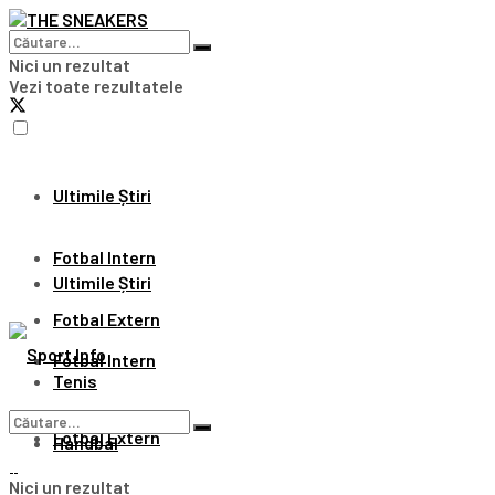
Nici un rezultat
Vezi toate rezultatele
Ultimile Știri
Fotbal Intern
Ultimile Știri
Fotbal Extern
Fotbal Intern
Tenis
Fotbal Extern
Handbal
Nici un rezultat