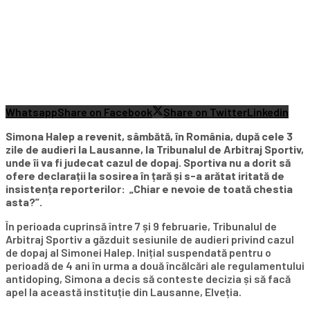
Whatsapp
Share on Facebook
Share on Twitter
Linkedin
Simona Halep a revenit, sâmbătă, în România, după cele
3
zile de audieri la Lausanne
, la Tribunalul de Arbitraj Sportiv,
unde îi va fi judecat cazul de dopaj. Sportiva nu a dorit să
ofere declarații la sosirea în țară și s-a arătat iritată de
insistența reporterilor: „Chiar e nevoie de toată chestia
asta?”.
În perioada cuprinsă între 7 și 9 februarie, Tribunalul de
Arbitraj Sportiv a găzduit sesiunile de audieri privind cazul
de dopaj al Simonei Halep. Inițial suspendată pentru o
perioadă de 4 ani în urma a două încălcări ale regulamentului
antidoping, Simona a decis să conteste decizia și să facă
apel la această instituție din Lausanne, Elveția.