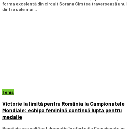
forma excelentă din circuit Sorana Cîrstea traversează unul
dintre cele mai...
Tenis
Victorie la limită pentru România la Campionatele
Mondiale: echipa feminină continuă lupta pentru
medalie
România s-a calificat dramatic în sferturile Campionatelor