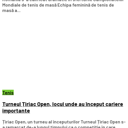
Mondiale de tenis de masă Echipa feminină de tenis de
masă a...
Tenis
Turneul Țiriac Open, locul unde au început cariere
importante
Țiriac Open, un turneu al începuturilor Turneul Țiriac Open s-
a remarcat de-a lungul timpului ca o competiție în care...