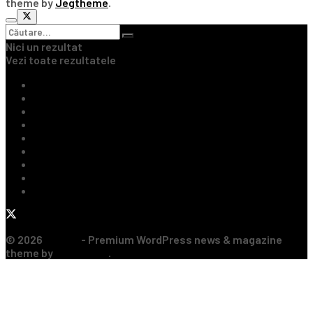
theme by
Jegtheme
.
Nici un rezultat
Vezi toate rezultatele
Ultimile Știri
Fotbal Intern
Fotbal Extern
Tenis
Handbal
Baschet
Rugby
Sporturi de Contact
Formula 1
© 2026
JNews
- Premium WordPress news & magazine
theme by
Jegtheme
.