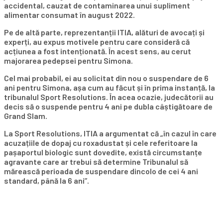
accidental, cauzat de contaminarea unui supliment
alimentar consumat în august 2022.
Pe de altă parte, reprezentanții ITIA, alături de avocați și
experți, au expus motivele pentru care consideră că
acțiunea a fost intenționată. În acest sens, au cerut
majorarea pedepsei pentru Simona.
Cel mai probabil, ei au solicitat din nou o suspendare de 6
ani pentru Simona, așa cum au făcut și în prima instanță, la
tribunalul Sport Resolutions. În acea ocazie, judecătorii au
decis să o suspende pentru 4 ani pe dubla câștigătoare de
Grand Slam.
La Sport Resolutions, ITIA a argumentat că „în cazul în care
acuzațiile de dopaj cu roxadustat și cele referitoare la
pașaportul biologic sunt dovedite, există circumstanțe
agravante care ar trebui să determine Tribunalul să
mărească perioada de suspendare dincolo de cei 4 ani
standard, până la 6 ani”.