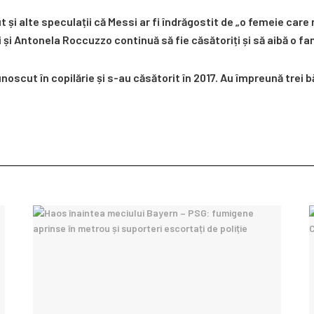
t și alte speculații că Messi ar fi îndrăgostit de „o femeie care
i și Antonela Roccuzzo continuă să fie căsătoriți și să aibă o fa
scut în copilărie și s-au căsătorit în 2017. Au împreună trei bă