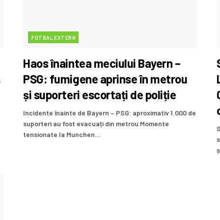
FOTBAL EXTERN
Haos înaintea meciului Bayern –
,
PSG: fumigene aprinse în metrou
și suporteri escortați de poliție
Incidente înainte de Bayern – PSG: aproximativ 1.000 de
suporteri au fost evacuați din metrou Momente
S
tensionate la Munchen...
s
ș