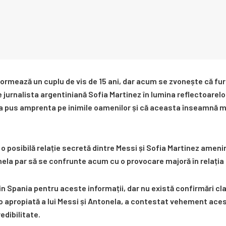
ormează un cuplu de vis de 15 ani, dar acum se zvonește că furt
jurnalista argentiniană Sofia Martinez în lumina reflectoarelor
a pus amprenta pe inimile oamenilor și că aceasta înseamnă m
o posibilă relație secretă dintre Messi și Sofia Martinez amenin
nela par să se confrunte acum cu o provocare majoră în relația 
in Spania pentru aceste informații, dar nu există confirmări clare
o apropiată a lui Messi și Antonela, a contestat vehement ace
edibilitate.