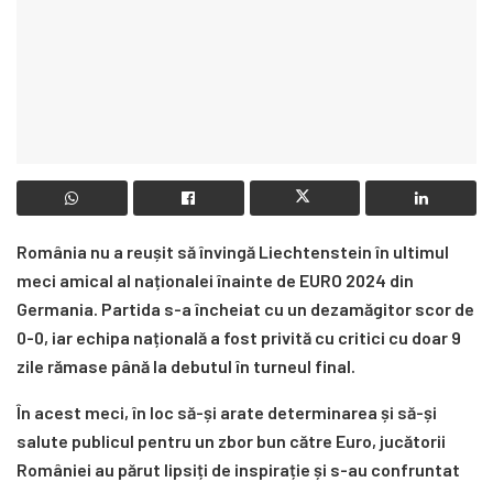
România nu a reușit să învingă Liechtenstein în ultimul
meci amical al naționalei înainte de EURO 2024 din
Germania. Partida s-a încheiat cu un dezamăgitor scor de
0-0, iar echipa națională a fost privită cu critici cu doar 9
zile rămase până la debutul în turneul final.
În acest meci, în loc să-și arate determinarea și să-și
salute publicul pentru un zbor bun către Euro, jucătorii
României au părut lipsiți de inspirație și s-au confruntat