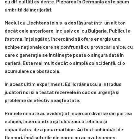
cu dificultăți evidente. Plecarea în Germania este acum
umbrită de îngrijorări.
Meciul cu Liechtenstein s-a desfășurat într-un alt ton
decât cele anterioare, inclusiv cel cu Bulgaria. Publicul a
fost mai înțelegător, încercând să ofere energie unei
echipe naționale care se confruntă cu provocări unice, cu
care o generație se întâlnește poate o singură dată în
carieră. Este mai mult decât o simplă coincidență, ci o
acumulare de obstacole.
În acest ultim experiment, Edi Iordănescu a introdus
jucători noi și a testat rezervele în caz de urgență și
probleme de efectiv neașteptate.
Primele minute au evidențiat încercări diverse din partea
echipei, încercând să își folosească tehnica și
capacitatea de a pasa mai bine. Au fost schimbări de
flancuri, însă șuturile din careu nu au avut succes.