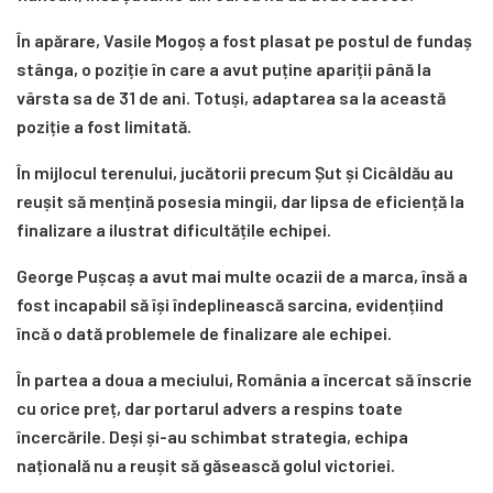
În apărare, Vasile Mogoș a fost plasat pe postul de fundaș
stânga, o poziție în care a avut puține apariții până la
vârsta sa de 31 de ani. Totuși, adaptarea sa la această
poziție a fost limitată.
În mijlocul terenului, jucătorii precum Șut și Cicâldău au
reușit să mențină posesia mingii, dar lipsa de eficiență la
finalizare a ilustrat dificultățile echipei.
George Pușcaș a avut mai multe ocazii de a marca, însă a
fost incapabil să își îndeplinească sarcina, evidențiind
încă o dată problemele de finalizare ale echipei.
În partea a doua a meciului, România a încercat să înscrie
cu orice preț, dar portarul advers a respins toate
încercările. Deși și-au schimbat strategia, echipa
națională nu a reușit să găsească golul victoriei.