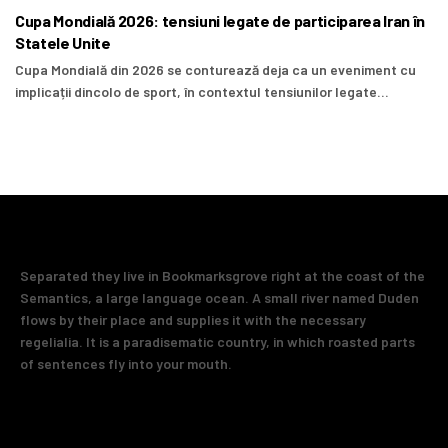
Cupa Mondială 2026: tensiuni legate de participarea Iran în
Statele Unite
Cupa Mondială din 2026 se conturează deja ca un eveniment cu
implicații dincolo de sport, în contextul tensiunilor legate...
Separated they live in Bookmarksgrove right at the coast of the
Semantics, a large language ocean. A small river named Duden
flows by their place and supplies it with the necessary
regelialia. It is a paradisematic country, in which roasted parts
of sentences fly into your mouth.