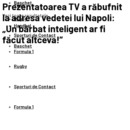
Baschet
Prezentatoarea TV a răbufnit
Tenis
la adresa vedetei lui Napoli:
Vezi toate rezultatele
Rugby
Handbal
„Un bărbat inteligent ar fi
Sporturi de Contact
făcut altceva!”
Baschet
Formula 1
Rugby
Sporturi de Contact
Formula 1