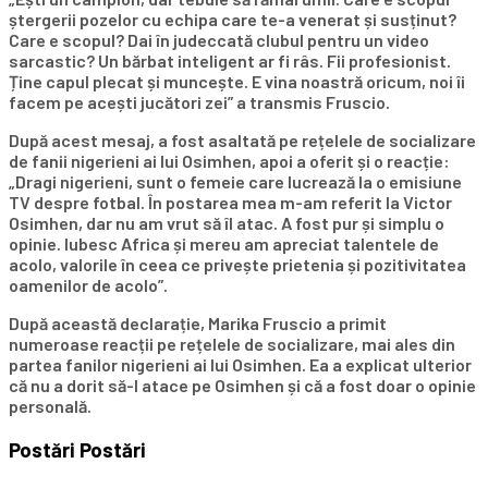
ștergerii pozelor cu echipa care te-a venerat și susținut?
Care e scopul? Dai în judeccată clubul pentru un video
sarcastic? Un bărbat inteligent ar fi râs. Fii profesionist.
Ține capul plecat și muncește. E vina noastră oricum, noi îi
facem pe acești jucători zei” a transmis Fruscio.
După acest mesaj, a fost asaltată pe rețelele de socializare
de fanii nigerieni ai lui Osimhen, apoi a oferit și o reacție:
„Dragi nigerieni, sunt o femeie care lucrează la o emisiune
TV despre fotbal. În postarea mea m-am referit la Victor
Osimhen, dar nu am vrut să îl atac. A fost pur și simplu o
opinie. Iubesc Africa și mereu am apreciat talentele de
acolo, valorile în ceea ce privește prietenia și pozitivitatea
oamenilor de acolo”.
După această declarație, Marika Fruscio a primit
numeroase reacții pe rețelele de socializare, mai ales din
partea fanilor nigerieni ai lui Osimhen. Ea a explicat ulterior
că nu a dorit să-l atace pe Osimhen și că a fost doar o opinie
personală.
Postări
Postări