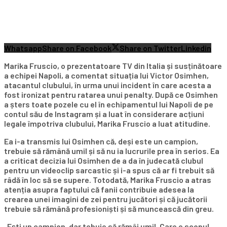
Whatsapp
Share on Facebook
Share on Twitter
Linkedin
Marika Fruscio, o prezentatoare TV din Italia și susținătoare
a echipei Napoli, a comentat situația lui Victor Osimhen,
atacantul clubului, în urma unui incident în care acesta a
fost ironizat pentru ratarea unui penalty. După ce Osimhen
a șters toate pozele cu el în echipamentul lui Napoli de pe
contul său de Instagram și a luat în considerare acțiuni
legale împotriva clubului, Marika Fruscio a luat atitudine.
Ea i-a transmis lui Osimhen că, deși este un campion,
trebuie să rămână umil și să nu ia lucrurile prea în serios. Ea
a criticat decizia lui Osimhen de a da în judecată clubul
pentru un videoclip sarcastic și i-a spus că ar fi trebuit să
râdă în loc să se supere. Totodată, Marika Fruscio a atras
atenția asupra faptului că fanii contribuie adesea la
crearea unei imagini de zei pentru jucători și că jucătorii
trebuie să rămână profesioniști și să muncească din greu.
„Ești un campion, dar tebuie să rămâi umil. Care e scopul