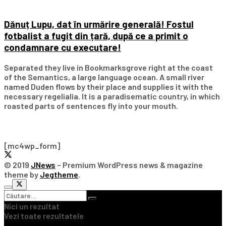
Dănuț Lupu, dat în urmărire generală! Fostul
fotbalist a fugit din țară, după ce a primit o
condamnare cu executare!
Separated they live in Bookmarksgrove right at the coast
of the Semantics, a large language ocean. A small river
named Duden flows by their place and supplies it with the
necessary regelialia. It is a paradisematic country, in which
roasted parts of sentences fly into your mouth.
Subscribe Our Newsletter
[mc4wp_form]
© 2019
JNews
– Premium WordPress news & magazine
theme by
Jegtheme
.
Nici un rezultat
Vezi toate rezultatele