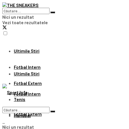
Nici un rezultat
Vezi toate rezultatele
Ultimile Știri
Fotbal Intern
Ultimile Știri
Fotbal Extern
Fotbal Intern
Tenis
Fotbal Extern
Handbal
Nici un rezultat