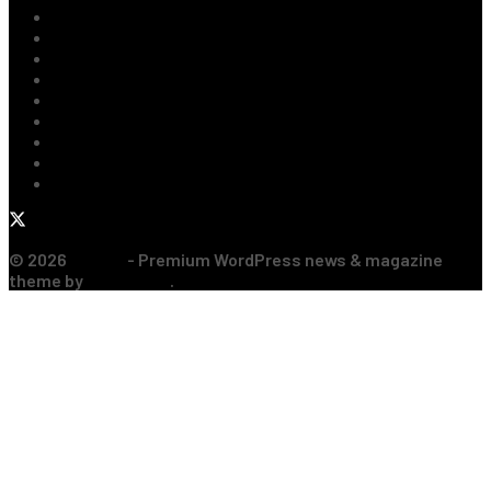
Ultimile Știri
Fotbal Intern
Fotbal Extern
Tenis
Handbal
Baschet
Rugby
Sporturi de Contact
Formula 1
© 2026
JNews
- Premium WordPress news & magazine
theme by
Jegtheme
.