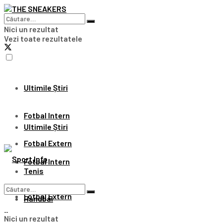
Nici un rezultat
Vezi toate rezultatele
Ultimile Știri
Fotbal Intern
Ultimile Știri
Fotbal Extern
Fotbal Intern
Tenis
Fotbal Extern
Handbal
Nici un rezultat