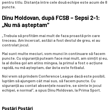
pentru titlu. Distanța între cele două echipe este acum de 8
puncte.
Dinu Moldovan, după FCSB – Sepsi 2-1:
„Nu mă așteptam”
„Trebuia să profităm mai mult de faza proastă prin care
treceau. Am încercat, astăzi a fost destul de greu, ei au
controlat jocul.
Mai sunt multe meciuri, vom munci în continuare să facem
puncte. Cu siguranță puteam face mai mult, am simțit și eu,
la al doilea gol am atins mingea, la primul a fost o acțiune
rapidă, nu mă așteptam, dar ăsta este fotbalul.
Noi vrem să prindem Conference League dacă este posibil,
luptăm să ajungem cât mai sus, să facem puncte. Cu
siguranță au contat absențele noastre, se simte în jocul
echipei, e normal”, a spus Dinu Moldovan, la Prima Sport.
Postări
Postări