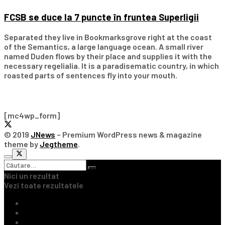
FCSB se duce la 7 puncte în fruntea Superligii
Separated they live in Bookmarksgrove right at the coast
of the Semantics, a large language ocean. A small river
named Duden flows by their place and supplies it with the
necessary regelialia. It is a paradisematic country, in which
roasted parts of sentences fly into your mouth.
Subscribe Our Newsletter
[mc4wp_form]
© 2019
JNews
– Premium WordPress news & magazine
theme by
Jegtheme
.
Nici un rezultat
Vezi toate rezultatele
Ultimile Știri
Fotbal Intern
Fotbal Extern