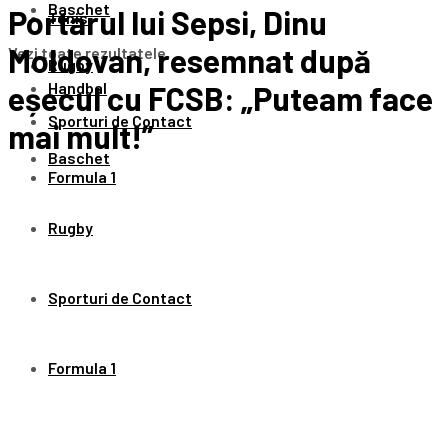
Baschet
Portarul lui Sepsi, Dinu
Tenis
Moldovan, resemnat după
Vezi toate rezultatele
Rugby
Handbal
eșecul cu FCSB: „Puteam face
Sporturi de Contact
mai mult!”
Baschet
Formula 1
Rugby
Sporturi de Contact
Formula 1