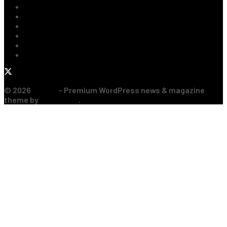
Tenis
Handbal
Baschet
Rugby
Sporturi de Contact
Formula 1
© 2026
JNews
- Premium WordPress news & magazine
theme by
Jegtheme
.