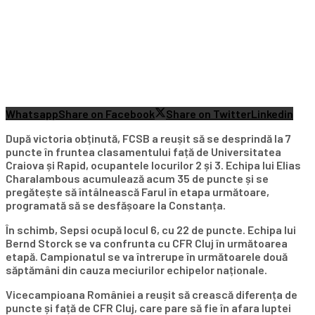
Whatsapp
Share on Facebook
Share on Twitter
Linkedin
După victoria obținută, FCSB a reușit să se desprindă la 7
puncte în fruntea clasamentului față de Universitatea
Craiova și Rapid, ocupantele locurilor 2 și 3. Echipa lui Elias
Charalambous acumulează acum 35 de puncte și se
pregătește să întâlnească Farul în etapa următoare,
programată să se desfășoare la Constanța.
În schimb, Sepsi ocupă locul 6, cu 22 de puncte. Echipa lui
Bernd Storck se va confrunta cu CFR Cluj în următoarea
etapă. Campionatul se va întrerupe în următoarele două
săptămâni din cauza meciurilor echipelor naționale.
Vicecampioana României a reușit să crească diferența de
puncte și față de CFR Cluj, care pare să fie în afara luptei