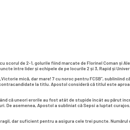
 cu scorul de 2-1, golurile fiind marcate de Florinel Coman și 
cte între lider și echipele de pe locurile 2 și 3, Rapid și Unive
„Victorie mică, dar mare! 7 cu noroc pentru FCSB”, subliniind că
contracandidate la titlu. Apostol consideră că titlul este apr
ând că uneori erorile au fost atât de stupide încât au părut incr
uri. De asemenea, Apostol a subliniat că Sepsi a luptat curajos, 
fragil, dar suficient pentru a asigura cele trei puncte. Numărul 