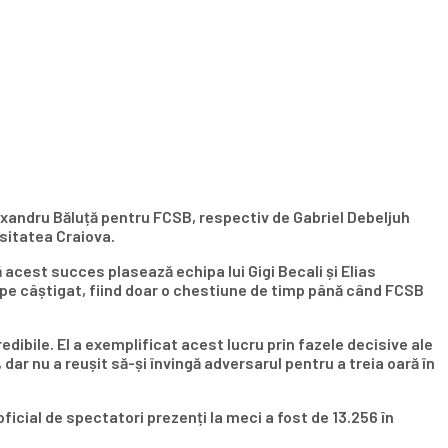
Alexandru Băluță pentru FCSB, respectiv de Gabriel Debeljuh
rsitatea Craiova.
 acest succes plasează echipa lui Gigi Becali și Elias
oape câștigat, fiind doar o chestiune de timp până când FCSB
edibile. El a exemplificat acest lucru prin fazele decisive ale
dar nu a reușit să-și învingă adversarul pentru a treia oară în
oficial de spectatori prezenți la meci a fost de 13.256 în