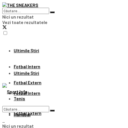
Nici un rezultat
Vezi toate rezultatele
Ultimile Știri
Fotbal Intern
Ultimile Știri
Fotbal Extern
Fotbal Intern
Tenis
Fotbal Extern
Handbal
Nici un rezultat