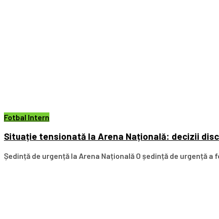
Fotbal Intern
Situație tensionată la Arena Națională: decizii dis
Ședință de urgență la Arena Națională O ședință de urgență a fo