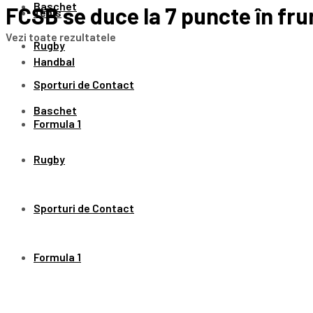
Baschet
FCSB se duce la 7 puncte în fru
Tenis
Vezi toate rezultatele
Rugby
Handbal
Sporturi de Contact
Baschet
Formula 1
Rugby
Sporturi de Contact
Formula 1