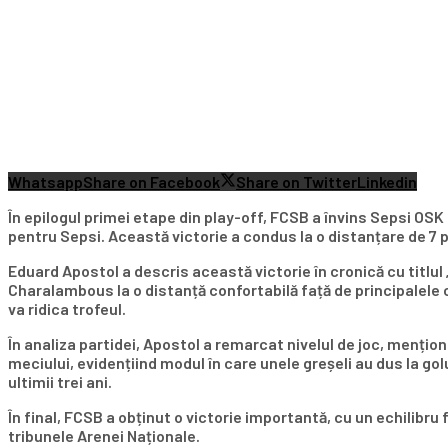
Whatsapp
Share on Facebook
Share on Twitter
Linkedin
În epilogul primei etape din play-off, FCSB a învins Sepsi OSK
pentru Sepsi. Această victorie a condus la o distanțare de 7 pun
Eduard Apostol a descris această victorie în cronică cu titlul 
Charalambous la o distanță confortabilă față de principalele 
va ridica trofeul.
În analiza partidei, Apostol a remarcat nivelul de joc, mențion
meciului, evidențiind modul în care unele greșeli au dus la gol
ultimii trei ani.
În final, FCSB a obținut o victorie importantă, cu un echilibru 
tribunele Arenei Naționale.