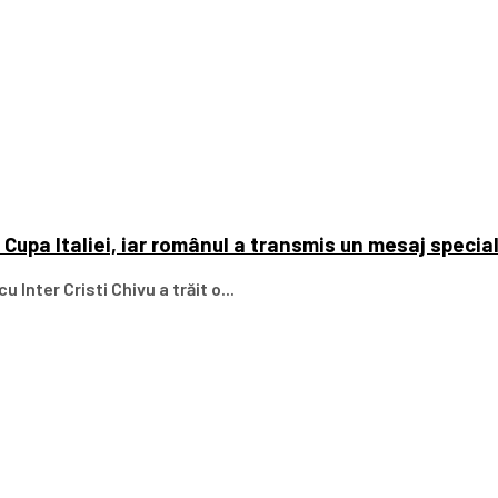
t Cupa Italiei, iar românul a transmis un mesaj specia
 Inter Cristi Chivu a trăit o...