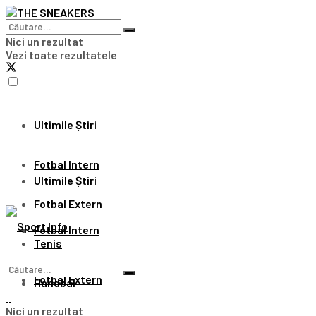
Nici un rezultat
Vezi toate rezultatele
Ultimile Știri
Fotbal Intern
Ultimile Știri
Fotbal Extern
Fotbal Intern
Tenis
Fotbal Extern
Handbal
Nici un rezultat