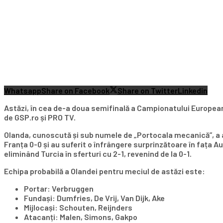
Whatsapp
Share on Facebook
Share on Twitter
Linkedin
Astăzi, în cea de-a doua semifinală a Campionatului European d
de GSP.ro și PRO TV.
Olanda, cunoscută și sub numele de „Portocala mecanică”, a avu
Franța 0-0 și au suferit o înfrângere surprinzătoare în fața Au
eliminând Turcia în sferturi cu 2-1, revenind de la 0-1.
Echipa probabilă a Olandei pentru meciul de astăzi este:
Portar: Verbruggen
Fundași: Dumfries, De Vrij, Van Dijk, Ake
Mijlocași: Schouten, Reijnders
Atacanți: Malen, Simons, Gakpo