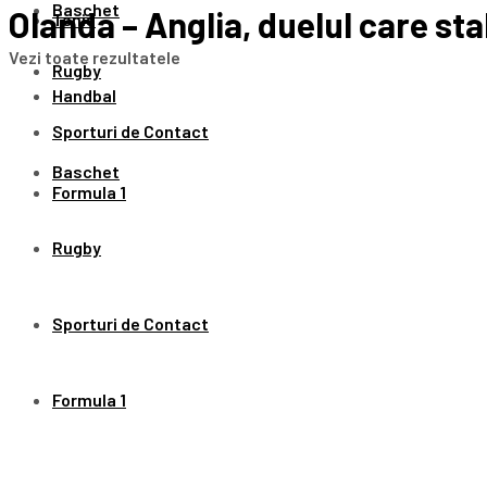
Baschet
Olanda – Anglia, duelul care st
Tenis
Vezi toate rezultatele
Rugby
Handbal
Sporturi de Contact
Baschet
Formula 1
Rugby
Sporturi de Contact
Formula 1