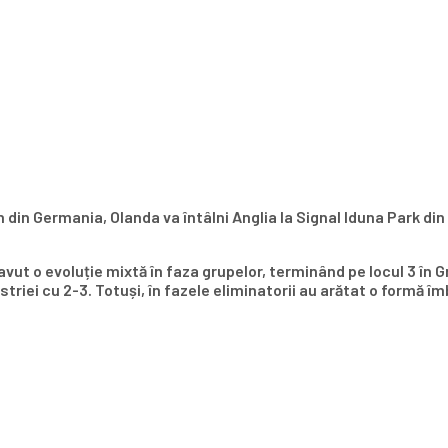
in Germania, Olanda va întâlni Anglia la Signal Iduna Park din 
t o evoluție mixtă în faza grupelor, terminând pe locul 3 în Gr
striei cu 2-3. Totuși, în fazele eliminatorii au arătat o formă î