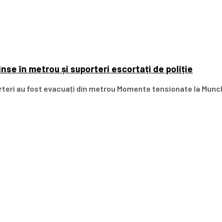
se în metrou și suporteri escortați de poliție
rteri au fost evacuați din metrou Momente tensionate la Munch