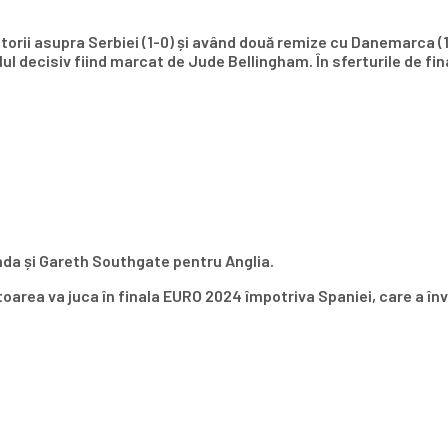
orii asupra Serbiei (1-0) și având două remize cu Danemarca (1-1
lul decisiv fiind marcat de Jude Bellingham. În sferturile de fina
da și Gareth Southgate pentru Anglia.
oarea va juca în finala EURO 2024 împotriva Spaniei, care a înv