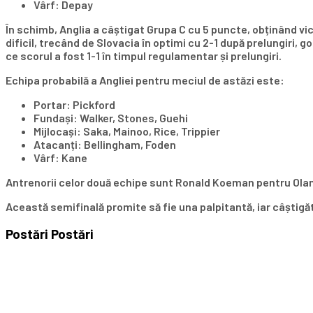
Vârf: Depay
În schimb, Anglia a câștigat Grupa C cu 5 puncte, obținând vict
dificil, trecând de Slovacia în optimi cu 2-1 după prelungiri, go
ce scorul a fost 1-1 în timpul regulamentar și prelungiri.
Echipa probabilă a Angliei pentru meciul de astăzi este:
Portar: Pickford
Fundași: Walker, Stones, Guehi
Mijlocași: Saka, Mainoo, Rice, Trippier
Atacanți: Bellingham, Foden
Vârf: Kane
Antrenorii celor două echipe sunt Ronald Koeman pentru Olan
Această semifinală promite să fie una palpitantă, iar câștigăt
Postări
Postări