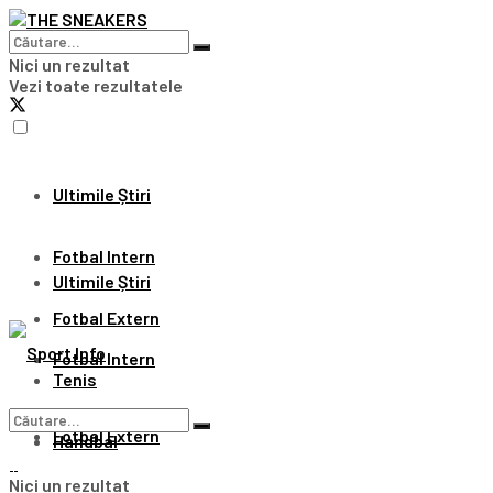
Nici un rezultat
Vezi toate rezultatele
Ultimile Știri
Fotbal Intern
Ultimile Știri
Fotbal Extern
Fotbal Intern
Tenis
Fotbal Extern
Handbal
Nici un rezultat