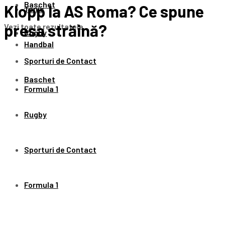
Baschet
Klopp la AS Roma? Ce spune
Tenis
presa străină?
Vezi toate rezultatele
Rugby
Handbal
Sporturi de Contact
Baschet
Formula 1
Rugby
Sporturi de Contact
Formula 1