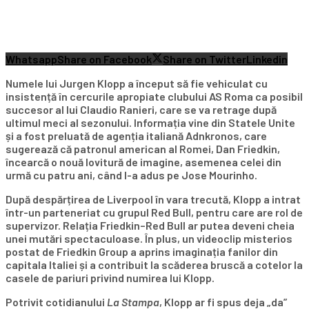
Whatsapp
Share on Facebook
Share on Twitter
Linkedin
Numele lui Jurgen Klopp a început să fie vehiculat cu
insistență în cercurile apropiate clubului AS Roma ca posibil
succesor al lui Claudio Ranieri, care se va retrage după
ultimul meci al sezonului. Informația vine din Statele Unite
și a fost preluată de agenția italiană Adnkronos, care
sugerează că patronul american al Romei, Dan Friedkin,
încearcă o nouă lovitură de imagine, asemenea celei din
urmă cu patru ani, când l-a adus pe Jose Mourinho.
După despărțirea de Liverpool în vara trecută, Klopp a intrat
într-un parteneriat cu grupul Red Bull, pentru care are rol de
supervizor. Relația Friedkin–Red Bull ar putea deveni cheia
unei mutări spectaculoase. În plus, un videoclip misterios
postat de Friedkin Group a aprins imaginația fanilor din
capitala Italiei și a contribuit la scăderea bruscă a cotelor la
casele de pariuri privind numirea lui Klopp.
Potrivit cotidianului
La Stampa
, Klopp ar fi spus deja „da”