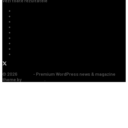
Vezi toate rezultatele
Ultimile Știri
Fotbal Intern
Fotbal Extern
Tenis
Handbal
Baschet
Rugby
Sporturi de Contact
Formula 1
© 2026
JNews
- Premium WordPress news & magazine
theme by
Jegtheme
.