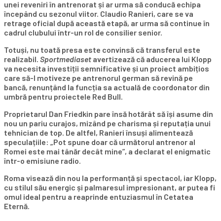
unei reveniri în antrenorat și ar urma să conducă echipa
începând cu sezonul viitor. Claudio Ranieri, care se va
retrage oficial după această etapă, ar urma să continue în
cadrul clubului într-un rol de consilier senior.
Totuși, nu toată presa este convinsă că transferul este
realizabil.
Sportmediaset
avertizează că aducerea lui Klopp
va necesita investiții semnificative și un proiect ambițios
care să-l motiveze pe antrenorul german să revină pe
bancă, renunțând la funcția sa actuală de coordonator din
umbră pentru proiectele Red Bull.
Proprietarul Dan Friedkin pare însă hotărât să își asume din
nou un pariu curajos, mizând pe charisma și reputația unui
tehnician de top. De altfel, Ranieri însuși alimentează
speculațiile: „Pot spune doar că următorul antrenor al
Romei este mai tânăr decât mine”, a declarat el enigmatic
într-o emisiune radio.
Roma visează din nou la performanță și spectacol, iar Klopp,
cu stilul său energic și palmaresul impresionant, ar putea fi
omul ideal pentru a reaprinde entuziasmul în Cetatea
Eternă.