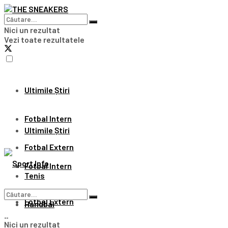
Nici un rezultat
Vezi toate rezultatele
Ultimile Știri
Fotbal Intern
Ultimile Știri
Fotbal Extern
Fotbal Intern
Tenis
Fotbal Extern
Handbal
Nici un rezultat