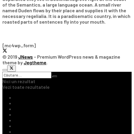
of the Semantics, a large language ocean. A small river
named Duden flows by their place and supplies it with the
necessary regelialia. It is a paradisematic country, in which
roasted parts of sentences fly into your mouth.
Subscribe Our Newsletter
[mc4wp_form]
© 2019
JNews
– Premium WordPress news & magazine
theme by
Jegtheme
.
Nici un rezultat
Vezi toate rezultatele
Ultimile Știri
Fotbal Intern
Fotbal Extern
Tenis
Handbal
Baschet
Rugby