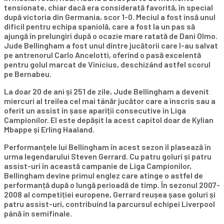
tensionate, chiar dacă era considerată favorită, în special
după victoria din Germania, scor 1-0. Meciul a fost însă unul
dificil pentru echipa spaniolă, care a fost la un pas să
ajungă în prelungiri după o ocazie mare ratată de Dani Olmo.
Jude Bellingham a fost unul dintre jucătorii care l-au salvat
pe antrenorul Carlo Ancelotti, oferind o pasă excelentă
pentru golul marcat de Vinicius, deschizând astfel scorul
pe Bernabeu.
La doar 20 de ani și 251 de zile, Jude Bellingham a devenit
miercuri al treilea cel mai tânăr jucător care a înscris sau a
oferit un assist în șase apariții consecutive în Liga
Campionilor. El este depășit la acest capitol doar de Kylian
Mbappe și Erling Haaland.
Performanțele lui Bellingham în acest sezon îl plasează în
urma legendarului Steven Gerrard. Cu patru goluri și patru
assist-uri în această campanie de Liga Campionilor,
Bellingham devine primul englez care atinge o astfel de
performanță după o lungă perioadă de timp. În sezonul 2007-
2008 al competiției europene, Gerrard reușea șase goluri și
patru assist-uri, contribuind la parcursul echipei Liverpool
până în semifinale.