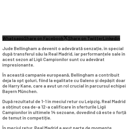
Whatsapp
Share on Facebook
Share on Twitter
Linkedin
Jude Bellingham a devenit o adevărată senzație, în special
după transferul său la Real Madrid, iar performanțele sale în
acest sezon al Ligii Campionilor sunt cu adevărat
impresionante.
În această campanie europeană, Bellingham a contribuit
deja la opt goluri, fiind la egalitate cu Galeno și depășit doar
de Harry Kane, care a avut un rol crucial în parcursul echipei
Bayern München.
După rezultatul de 1-1 în meciul retur cu Leipzig, Real Madrid
a obținut cea de-a 12-a calificare în sferturile Ligii
Campionilor în ultimele 14 sezoane, dovedind că este o forță
de temut în competiție.
În meciul retur, Real Madrid a avut parte de momente