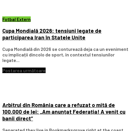
Fotbal Extern
Cupa Mondială 2026: tensiuni legate de
participarea Iran în Statele Unite
Cupa Mondială din 2026 se conturează deja ca un eveniment
cu implicații dincolo de sport, în contextul tensiunilor
legate...
Postarea următoare
Arbitrul din România care a refuzat o mită de
100.000 de lei: „Am anunțat Federația! A venit cu
banii direct”
Separated they live in Bookmarksgrove right at the coast