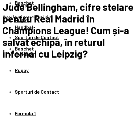
Baschet
Jude Bellingham, cifre stelare
Tenis
pentru Real Madrid în
Vezi toate rezultatele
Rugby
Handbal
Champions League! Cum și-a
Sporturi de Contact
salvat echipa, în returul
Baschet
infernal cu Leipzig?
Formula 1
Rugby
Sporturi de Contact
Formula 1