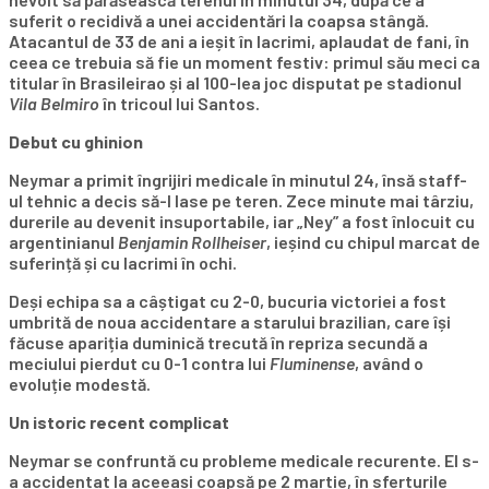
suferit o recidivă a unei accidentări la coapsa stângă.
Atacantul de 33 de ani a ieșit în lacrimi, aplaudat de fani, în
ceea ce trebuia să fie un moment festiv: primul său meci ca
titular în Brasileirao și al 100-lea joc disputat pe stadionul
Vila Belmiro
în tricoul lui Santos.
Debut cu ghinion
Neymar a primit îngrijiri medicale în minutul 24, însă staff-
ul tehnic a decis să-l lase pe teren. Zece minute mai târziu,
durerile au devenit insuportabile, iar „Ney” a fost înlocuit cu
argentinianul
Benjamin Rollheiser
, ieșind cu chipul marcat de
suferință și cu lacrimi în ochi.
Deși echipa sa a câștigat cu 2-0, bucuria victoriei a fost
umbrită de noua accidentare a starului brazilian, care își
făcuse apariția duminică trecută în repriza secundă a
meciului pierdut cu 0-1 contra lui
Fluminense
, având o
evoluție modestă.
Un istoric recent complicat
Neymar se confruntă cu probleme medicale recurente. El s-
a accidentat la aceeași coapsă pe 2 martie, în sferturile