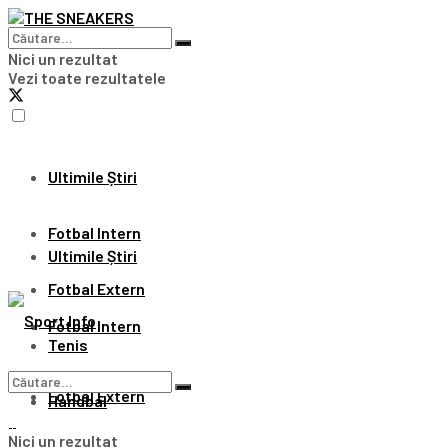
Nici un rezultat
Vezi toate rezultatele
Ultimile Știri
Fotbal Intern
Ultimile Știri
Fotbal Extern
Fotbal Intern
Tenis
Fotbal Extern
Handbal
Nici un rezultat