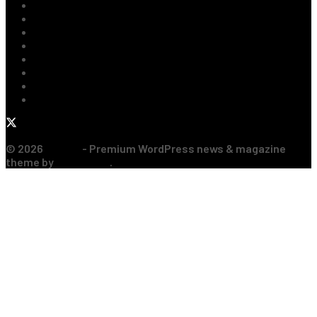
Fotbal Intern
Fotbal Extern
Tenis
Handbal
Baschet
Rugby
Sporturi de Contact
Formula 1
© 2026
JNews
- Premium WordPress news & magazine
theme by
Jegtheme
.