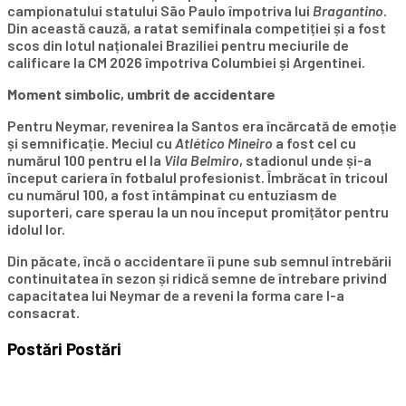
campionatului statului São Paulo împotriva lui
Bragantino
.
Din această cauză, a ratat semifinala competiției și a fost
scos din lotul naționalei Braziliei pentru meciurile de
calificare la CM 2026 împotriva Columbiei și Argentinei.
Moment simbolic, umbrit de accidentare
Pentru Neymar, revenirea la Santos era încărcată de emoție
și semnificație. Meciul cu
Atlético Mineiro
a fost cel cu
numărul 100 pentru el la
Vila Belmiro
, stadionul unde și-a
început cariera în fotbalul profesionist. Îmbrăcat în tricoul
cu numărul 100, a fost întâmpinat cu entuziasm de
suporteri, care sperau la un nou început promițător pentru
idolul lor.
Din păcate, încă o accidentare îi pune sub semnul întrebării
continuitatea în sezon și ridică semne de întrebare privind
capacitatea lui Neymar de a reveni la forma care l-a
consacrat.
Postări
Postări