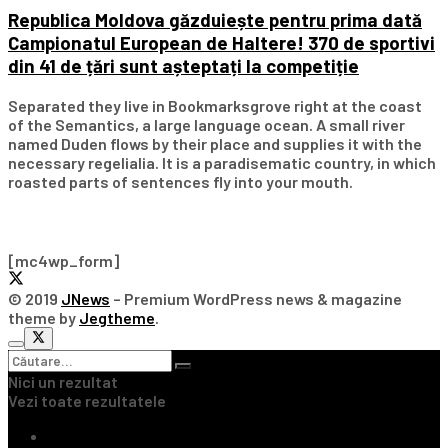
Republica Moldova găzduiește pentru prima dată
Campionatul European de Haltere! 370 de sportivi
din 41 de țări sunt așteptați la competiție
Separated they live in Bookmarksgrove right at the coast
of the Semantics, a large language ocean. A small river
named Duden flows by their place and supplies it with the
necessary regelialia. It is a paradisematic country, in which
roasted parts of sentences fly into your mouth.
Subscribe Our Newsletter
[mc4wp_form]
© 2019
JNews
– Premium WordPress news & magazine
theme by
Jegtheme
.
Nici un rezultat
Vezi toate rezultatele
Ultimile Știri