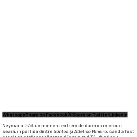
Whatsapp
Share on Facebook
Share on Twitter
Linkedin
Neymar a trăit un moment extrem de dureros miercuri
seară, în partida dintre
Santos
și
Atlético Mineiro
, când a fost
nevoit să părăsească terenul în minutul 34, după ce a