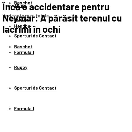
Baschet
Încă o accidentare pentru
Tenis
Neymar: A părăsit terenul cu
Vezi toate rezultatele
Rugby
Handbal
lacrimi în ochi
Sporturi de Contact
Baschet
Formula 1
Rugby
Sporturi de Contact
Formula 1