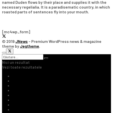
named Duden flows by their place and supplies it with the
necessary regelialia. It is a paradisematic country, in which
roasted parts of sentences fly into your mouth.
Subscribe Our Newsletter
[mc4wp_form]
© 2019
JNews
– Premium WordPress news & magazine
theme by
Jegtheme
.
Nici un rezultat
Vezi toate rezultatele
Ultimile Știri
Fotbal Intern
Fotbal Extern
Tenis
Handbal
Baschet
Rugby
Sporturi de Contact