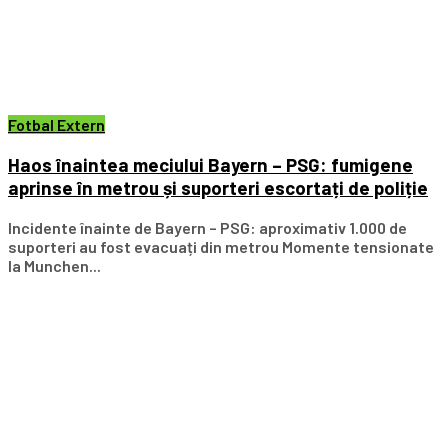
Fotbal Extern
Haos înaintea meciului Bayern – PSG: fumigene
aprinse în metrou și suporteri escortați de poliție
Incidente înainte de Bayern – PSG: aproximativ 1.000 de
suporteri au fost evacuați din metrou Momente tensionate
la Munchen...