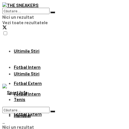
Nici un rezultat
Vezi toate rezultatele
Ultimile Știri
Fotbal Intern
Ultimile Știri
Fotbal Extern
Fotbal Intern
Tenis
Fotbal Extern
Handbal
Nici un rezultat