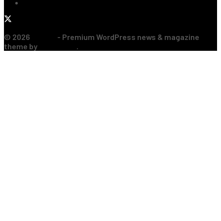
Formula 1
© 2026
JNews
- Premium WordPress news & magazine
theme by
Jegtheme
.