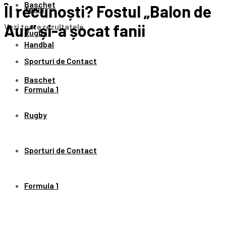
Baschet
Îl recunoști? Fostul „Balon de
Tenis
Aur” și-a șocat fanii
Vezi toate rezultatele
Rugby
Handbal
Sporturi de Contact
Baschet
Formula 1
Rugby
Sporturi de Contact
Formula 1