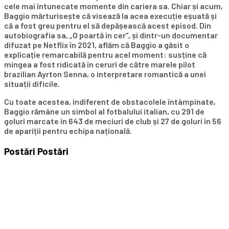
cele mai întunecate momente din cariera sa. Chiar și acum,
Baggio mărturisește că visează la acea execuție eșuată și
că a fost greu pentru el să depășească acest episod. Din
autobiografia sa, „O poartă în cer”, și dintr-un documentar
difuzat pe Netflix în 2021, aflăm că Baggio a găsit o
explicație remarcabilă pentru acel moment: susține că
mingea a fost ridicată în ceruri de către marele pilot
brazilian Ayrton Senna, o interpretare romantică a unei
situații dificile.
Cu toate acestea, indiferent de obstacolele întâmpinate,
Baggio rămâne un simbol al fotbalului italian, cu 291 de
goluri marcate în 643 de meciuri de club și 27 de goluri în 56
de apariții pentru echipa națională.
Postări
Postări