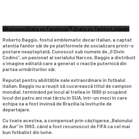
Whatsapp
Share on Facebook
Share on Twitter
Linkedin
Roberto Baggio, fostul emblematic decar italian, a captat
atenția fanilor săi de pe platformele de socializare printr-o
postare neașteptată. Cunoscut sub numele de „Il Divin
Codino”, un pasionat al serialului Narcos, Baggio a distribuit
o imagine editată care a generat o reacție puternică din
partea urmăritorilor săi.
Reputat pentru abilitățile sale extraordinare în fotbalul
italian, Baggio nu a reușit să cucerească titlul de campion
mondial, terminând pe locul al treilea în 1990 și ocupând
locul doi patru ani mai târziu în SUA, într-un meci în care
echipa sa a fost învinsă de Brazilia la loviturile de
departajare.
Cu toate acestea, a compensat prin câștigarea „Balonului
de Aur” în 1993, când a fost recunoscut de FIFA ca cel mai
bun fotbalist din lume.