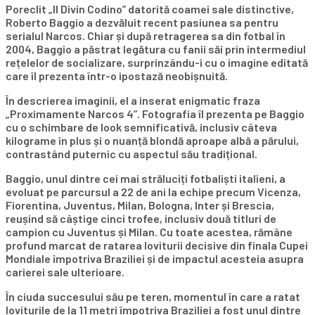
Poreclit „Il Divin Codino” datorită coamei sale distinctive,
Roberto Baggio a dezvăluit recent pasiunea sa pentru
serialul Narcos. Chiar și după retragerea sa din fotbal în
2004, Baggio a păstrat legătura cu fanii săi prin intermediul
rețelelor de socializare, surprinzându-i cu o imagine editată
care îl prezenta într-o ipostază neobișnuită.
În descrierea imaginii, el a inserat enigmatic fraza
„Proximamente Narcos 4”. Fotografia îl prezenta pe Baggio
cu o schimbare de look semnificativă, inclusiv câteva
kilograme în plus și o nuanță blondă aproape albă a părului,
contrastând puternic cu aspectul său tradițional.
Baggio, unul dintre cei mai străluciți fotbaliști italieni, a
evoluat pe parcursul a 22 de ani la echipe precum Vicenza,
Fiorentina, Juventus, Milan, Bologna, Inter și Brescia,
reușind să câștige cinci trofee, inclusiv două titluri de
campion cu Juventus și Milan. Cu toate acestea, rămâne
profund marcat de ratarea loviturii decisive din finala Cupei
Mondiale împotriva Braziliei și de impactul acesteia asupra
carierei sale ulterioare.
În ciuda succesului său pe teren, momentul în care a ratat
loviturile de la 11 metri împotriva Braziliei a fost unul dintre