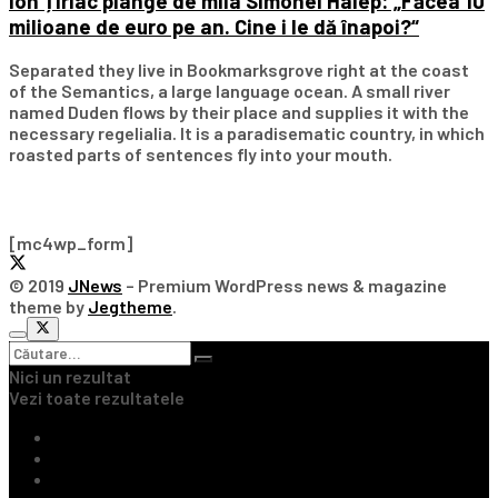
Ion Țiriac plânge de mila Simonei Halep: „Făcea 10
milioane de euro pe an. Cine i le dă înapoi?“
Separated they live in Bookmarksgrove right at the coast
of the Semantics, a large language ocean. A small river
named Duden flows by their place and supplies it with the
necessary regelialia. It is a paradisematic country, in which
roasted parts of sentences fly into your mouth.
Subscribe Our Newsletter
[mc4wp_form]
© 2019
JNews
– Premium WordPress news & magazine
theme by
Jegtheme
.
Nici un rezultat
Vezi toate rezultatele
Ultimile Știri
Fotbal Intern
Fotbal Extern