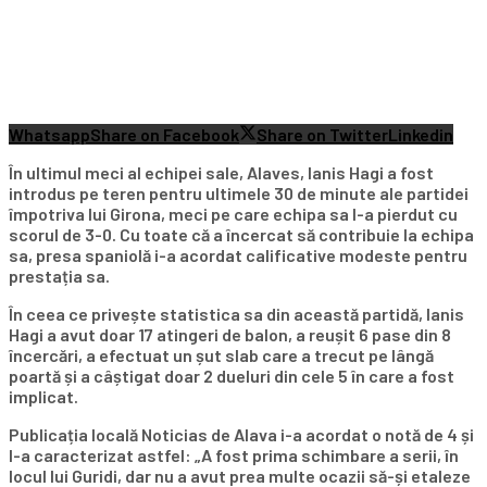
Whatsapp
Share on Facebook
Share on Twitter
Linkedin
În ultimul meci al echipei sale, Alaves, Ianis Hagi a fost
introdus pe teren pentru ultimele 30 de minute ale partidei
împotriva lui Girona, meci pe care echipa sa l-a pierdut cu
scorul de 3-0. Cu toate că a încercat să contribuie la echipa
sa, presa spaniolă i-a acordat calificative modeste pentru
prestația sa.
În ceea ce privește statistica sa din această partidă, Ianis
Hagi a avut doar 17 atingeri de balon, a reușit 6 pase din 8
încercări, a efectuat un șut slab care a trecut pe lângă
poartă și a câștigat doar 2 dueluri din cele 5 în care a fost
implicat.
Publicația locală Noticias de Alava i-a acordat o notă de 4 și
l-a caracterizat astfel: „A fost prima schimbare a serii, în
locul lui Guridi, dar nu a avut prea multe ocazii să-și etaleze