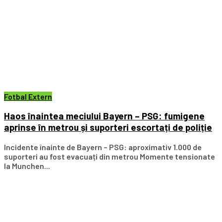
Fotbal Extern
Haos înaintea meciului Bayern – PSG: fumigene
aprinse în metrou și suporteri escortați de poliție
Incidente înainte de Bayern – PSG: aproximativ 1.000 de
suporteri au fost evacuați din metrou Momente tensionate
la Munchen...