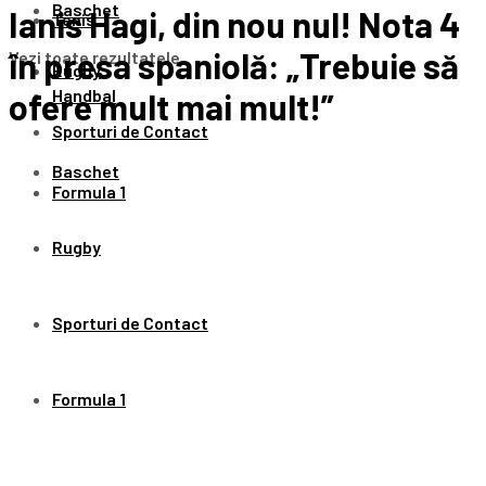
Baschet
Ianis Hagi, din nou nul! Nota 4
Tenis
în presa spaniolă: „Trebuie să
Vezi toate rezultatele
Rugby
Handbal
ofere mult mai mult!”
Sporturi de Contact
Baschet
Formula 1
Rugby
Sporturi de Contact
Formula 1