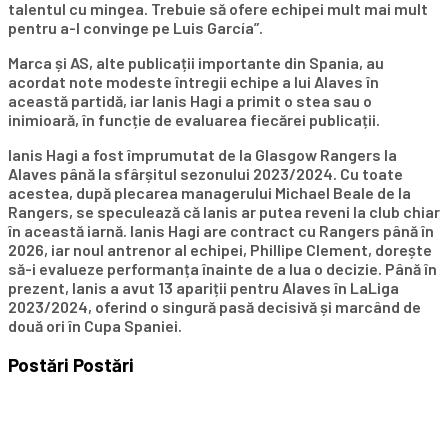
talentul cu mingea. Trebuie să ofere echipei mult mai mult
pentru a-l convinge pe Luis García”.
Marca și AS, alte publicații importante din Spania, au
acordat note modeste întregii echipe a lui Alaves în
această partidă, iar Ianis Hagi a primit o stea sau o
inimioară, în funcție de evaluarea fiecărei publicații.
Ianis Hagi a fost împrumutat de la Glasgow Rangers la
Alaves până la sfârșitul sezonului 2023/2024. Cu toate
acestea, după plecarea managerului Michael Beale de la
Rangers, se speculează că Ianis ar putea reveni la club chiar
în această iarnă. Ianis Hagi are contract cu Rangers până în
2026, iar noul antrenor al echipei, Phillipe Clement, dorește
să-i evalueze performanța înainte de a lua o decizie. Până în
prezent, Ianis a avut 13 apariții pentru Alaves în LaLiga
2023/2024, oferind o singură pasă decisivă și marcând de
două ori în Cupa Spaniei.
Postări
Postări