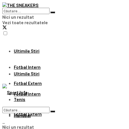
Nici un rezultat
Vezi toate rezultatele
Ultimile Știri
Fotbal Intern
Ultimile Știri
Fotbal Extern
Fotbal Intern
Tenis
Fotbal Extern
Handbal
Nici un rezultat