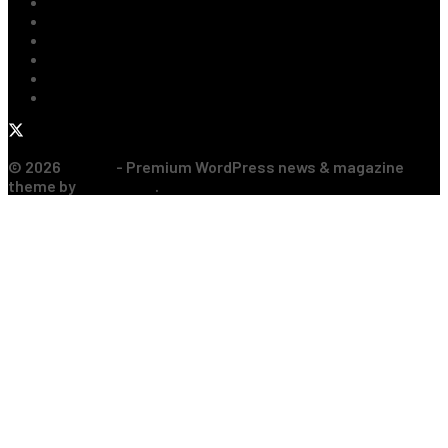
Tenis
Handbal
Baschet
Rugby
Sporturi de Contact
Formula 1
© 2026
JNews
- Premium WordPress news & magazine
theme by
Jegtheme
.