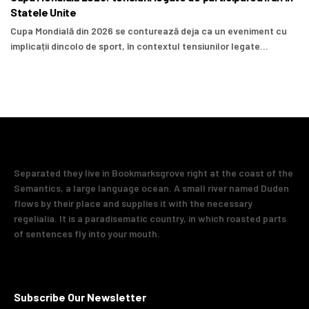
Statele Unite
Cupa Mondială din 2026 se conturează deja ca un eveniment cu
implicații dincolo de sport, în contextul tensiunilor legate...
Separated they live in Bookmarksgrove right at the coast of the
Semantics, a large language ocean. A small river named Duden
flows by their place and supplies it with the necessary
regelialia. It is a paradisematic country, in which roasted parts
of sentences fly into your mouth.
Subscribe Our Newsletter