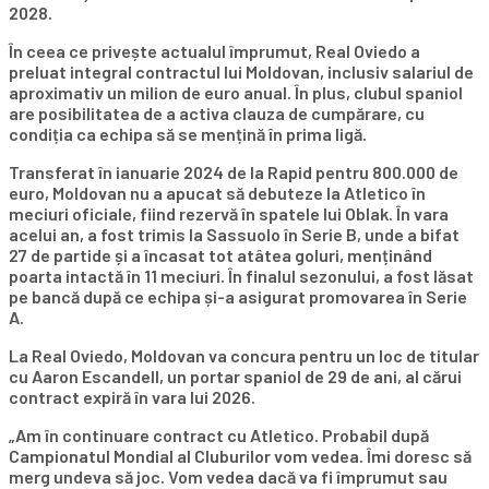
2028.
În ceea ce privește actualul împrumut, Real Oviedo a
preluat integral contractul lui Moldovan, inclusiv salariul de
aproximativ un milion de euro anual. În plus, clubul spaniol
are posibilitatea de a activa clauza de cumpărare, cu
condiția ca echipa să se mențină în prima ligă.
Transferat în ianuarie 2024 de la Rapid pentru 800.000 de
euro, Moldovan nu a apucat să debuteze la Atletico în
meciuri oficiale, fiind rezervă în spatele lui Oblak. În vara
acelui an, a fost trimis la Sassuolo în Serie B, unde a bifat
27 de partide și a încasat tot atâtea goluri, menținând
poarta intactă în 11 meciuri. În finalul sezonului, a fost lăsat
pe bancă după ce echipa și-a asigurat promovarea în Serie
A.
La Real Oviedo, Moldovan va concura pentru un loc de titular
cu Aaron Escandell, un portar spaniol de 29 de ani, al cărui
contract expiră în vara lui 2026.
„Am în continuare contract cu Atletico. Probabil după
Campionatul Mondial al Cluburilor vom vedea. Îmi doresc să
merg undeva să joc. Vom vedea dacă va fi împrumut sau