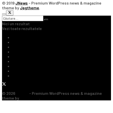
© 2019
JNews
– Premium WordPress news & magazine
theme by
Jegtheme
.
Nici un rezultat
Vezi toate rezultatele
Ultimile Știri
Fotbal Intern
Fotbal Extern
Tenis
Handbal
Baschet
Rugby
Sporturi de Contact
Formula 1
© 2026
JNews
- Premium WordPress news & magazine
theme by
Jegtheme
.