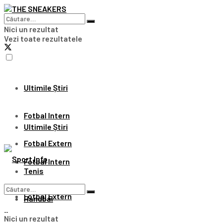
Nici un rezultat
Vezi toate rezultatele
Ultimile Știri
Fotbal Intern
Ultimile Știri
Fotbal Extern
Fotbal Intern
Tenis
Fotbal Extern
Handbal
Nici un rezultat