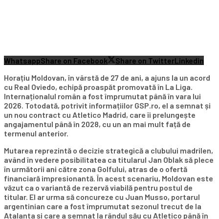
Whatsapp
Share on Facebook
Share on Twitter
Linkedin
Horațiu Moldovan, în vârstă de 27 de ani, a ajuns la un acord
cu Real Oviedo, echipă proaspăt promovată în La Liga.
Internaționalul român a fost împrumutat până în vara lui
2026. Totodată, potrivit informațiilor GSP.ro, el a semnat și
un nou contract cu Atletico Madrid, care îi prelungește
angajamentul până în 2028, cu un an mai mult față de
termenul anterior.
Mutarea reprezintă o decizie strategică a clubului madrilen,
având în vedere posibilitatea ca titularul Jan Oblak să plece
în următorii ani către zona Golfului, atras de o ofertă
financiară impresionantă. În acest scenariu, Moldovan este
văzut ca o variantă de rezervă viabilă pentru postul de
titular. El ar urma să concureze cu Juan Musso, portarul
argentinian care a fost împrumutat sezonul trecut de la
Atalanta și care a semnat la rândul său cu Atletico până în