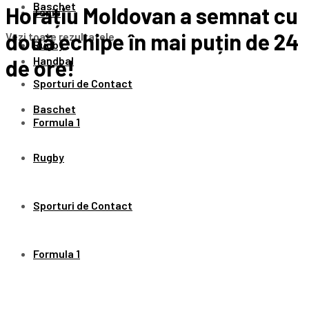
Baschet
Horațiu Moldovan a semnat cu
Tenis
două echipe în mai puțin de 24
Vezi toate rezultatele
Rugby
Handbal
de ore!
Sporturi de Contact
Baschet
Formula 1
Rugby
Sporturi de Contact
Formula 1