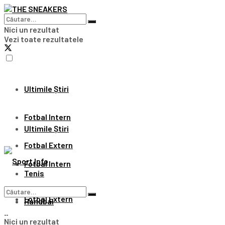
Nici un rezultat
Vezi toate rezultatele
Ultimile Știri
Fotbal Intern
Ultimile Știri
Fotbal Extern
Fotbal Intern
Tenis
Fotbal Extern
Handbal
Nici un rezultat