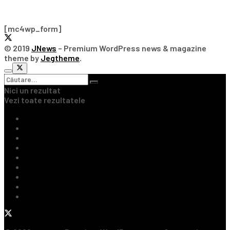
Subscribe Our Newsletter
[mc4wp_form]
© 2019
JNews
– Premium WordPress news & magazine
theme by
Jegtheme
.
Nici un rezultat
Vezi toate rezultatele
Ultimile Știri
Fotbal Intern
Fotbal Extern
Tenis
Handbal
Baschet
Rugby
Sporturi de Contact
Formula 1