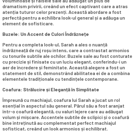
voluminoase și falsele sale au adăugat un plus de
dramatism privirii, creând un efect captivant care a atras
atenția tuturor celor prezenți. Această abordare a fost
perfectă pentru a echilibra look-ul general și a adăuga un
element de sofisticare.
Buzele: Un Accent de Culori Îndrăznețe
Pentru a completa look-ul, Sarah a ales o nuanță
îndrăzneață de ruj roșu intens, care a contrastat armonios
cu tonurile subtile ale ochilor. Buzele sale au fost conturate
cu precizie și finisate cu un luciu elegant, conferindu-i un
aer de încredere și feminitate. Această alegere a fost un
statement de stil, demonstrând abilitatea ei de a combina
elementele tradiționale cu tendințele contemporane.
Coafura: Strălucire și Eleganță în Simplitate
Împreună cu machiajul, coafura lui Sarah a jucat un rol
esențial în aspectul său general. Părul său a fost aranjat
într-o coafură elegantă, cu valuri lejere care au adăugat
volum și mișcare. Accentele subtile de sclipici și o coafură
bine întreținută au complementat perfect machiajul
sofisticat, creând un look armonios și echilibrat.