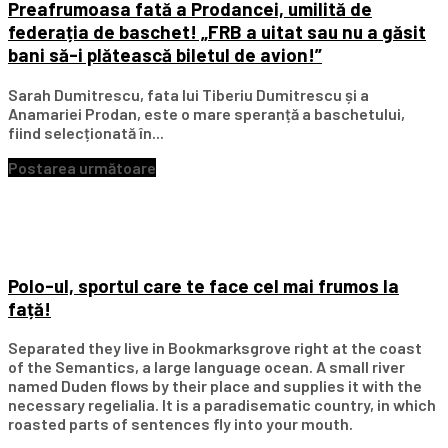
Preafrumoasa fată a Prodancei, umilită de
federația de baschet! „FRB a uitat sau nu a găsit
bani să-i plătească biletul de avion!”
Sarah Dumitrescu, fata lui Tiberiu Dumitrescu și a
Anamariei Prodan, este o mare speranță a baschetului,
fiind selecționată în...
Postarea următoare
Polo-ul, sportul care te face cel mai frumos la
față!
Separated they live in Bookmarksgrove right at the coast
of the Semantics, a large language ocean. A small river
named Duden flows by their place and supplies it with the
necessary regelialia. It is a paradisematic country, in which
roasted parts of sentences fly into your mouth.