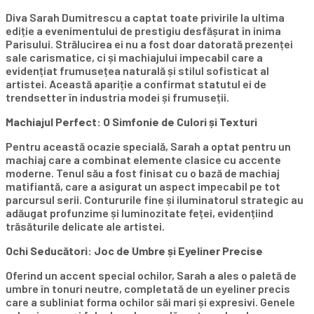
Diva Sarah Dumitrescu a captat toate privirile la ultima
ediție a evenimentului de prestigiu desfășurat în inima
Parisului. Strălucirea ei nu a fost doar datorată prezenței
sale carismatice, ci și machiajului impecabil care a
evidențiat frumusețea naturală și stilul sofisticat al
artistei. Această apariție a confirmat statutul ei de
trendsetter în industria modei și frumuseții.
Machiajul Perfect: O Simfonie de Culori și Texturi
Pentru această ocazie specială, Sarah a optat pentru un
machiaj care a combinat elemente clasice cu accente
moderne. Tenul său a fost finisat cu o bază de machiaj
matifiantă, care a asigurat un aspect impecabil pe tot
parcursul serii. Contururile fine și iluminatorul strategic au
adăugat profunzime și luminozitate feței, evidențiind
trăsăturile delicate ale artistei.
Ochi Seducători: Joc de Umbre și Eyeliner Precise
Oferind un accent special ochilor, Sarah a ales o paletă de
umbre în tonuri neutre, completată de un eyeliner precis
care a subliniat forma ochilor săi mari și expresivi. Genele