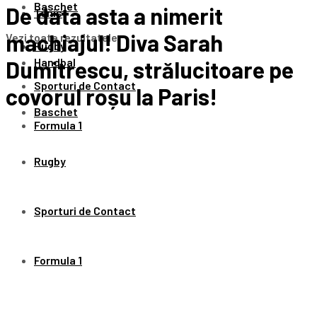
Baschet
De data asta a nimerit
Tenis
machiajul! Diva Sarah
Vezi toate rezultatele
Rugby
Handbal
Dumitrescu, strălucitoare pe
Sporturi de Contact
covorul roșu la Paris!
Baschet
Formula 1
Rugby
Sporturi de Contact
Formula 1