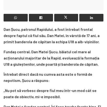
Dan Șucu, patronul Rapidului, a fost întrebat frontal
despre faptul că fiul său, Dan Matei, în vârstă de 17 ani, a
primit banderola de căpitan la echipa U18 a alb-vișiniilor.
Fundaș central, Dan Matei Șucu, băiatul cel mare al
acționarului majoritar de la Rapid, evoluează la formația
U18 a giuleștenilor, unde poartă și banderola de căpitan.
Întrebat direct dacă nu cumva asta este o formă de
nepotism, Șucu a răspuns:
„Nu pot să vorbesc despre fiul meu într-un mod cât se
poate de obiectiv, mi-e imposibil.
Dan Matei e fundaș central. Își face treaba foarte bine. El