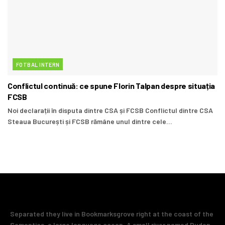
FOTBAL INTERN
Conflictul continuă: ce spune Florin Talpan despre situația
FCSB
Noi declarații în disputa dintre CSA și FCSB Conflictul dintre CSA
Steaua București și FCSB rămâne unul dintre cele...
Separated they live in Bookmarksgrove right at the coast of the
Semantics, a large language ocean. A small river named Duden