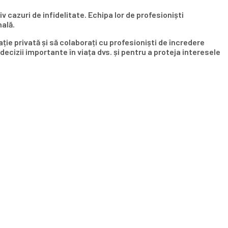
v cazuri de infidelitate. Echipa lor de profesioniști
nală.
ție privată și să colaborați cu profesioniști de încredere
cizii importante în viața dvs. și pentru a proteja interesele