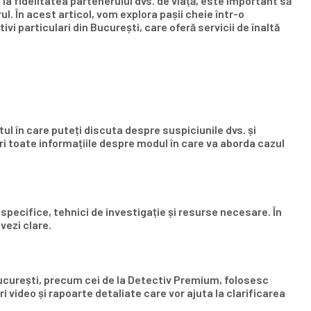
 la fidelitatea partenerului dvs. de viață, este important să
ul. În acest articol, vom explora pașii cheie într-o
i particulari din București, care oferă servicii de înaltă
ul în care puteți discuta despre suspiciunile dvs. și
feri toate informațiile despre modul în care va aborda cazul
 specifice, tehnici de investigație și resurse necesare. În
vezi clare.
 București, precum cei de la Detectiv Premium, folosesc
 video și rapoarte detaliate care vor ajuta la clarificarea