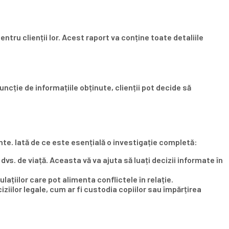
ntru clienții lor. Acest raport va conține toate detaliile
uncție de informațiile obținute, clienții pot decide să
ante. Iată de ce este esențială o investigație completă:
vs. de viață. Aceasta vă va ajuta să luați decizii informate în
lațiilor care pot alimenta conflictele în relație.
ziilor legale, cum ar fi custodia copiilor sau împărțirea