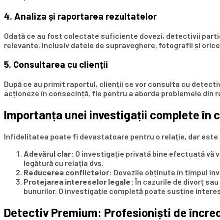
4. Analiza și raportarea rezultatelor
Odată ce au fost colectate suficiente dovezi, detectivii partic
relevante, inclusiv datele de supraveghere, fotografii și oric
5. Consultarea cu clienții
După ce au primit raportul, clienții se vor consulta cu detectiv
acționeze în consecință, fie pentru a aborda problemele din rel
Importanța unei investigații complete în c
Infidelitatea poate fi devastatoare pentru o relație, dar este
Adevărul clar
:
O investigație privată bine efectuată vă v
legătură cu relația dvs.
Reducerea conflictelor
:
Dovezile obținute în timpul inve
Protejarea intereselor legale
:
În cazurile de divorț sau
bunurilor. O investigație completă poate susține interese
Detectiv Premium: Profesioniști de încre