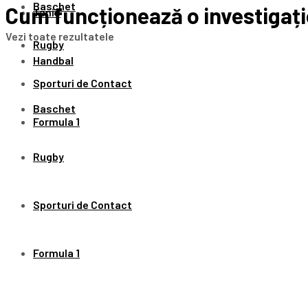
Baschet
Cum funcționează o investigație 
Tenis
Vezi toate rezultatele
Rugby
Handbal
Sporturi de Contact
Baschet
Formula 1
Rugby
Sporturi de Contact
Formula 1