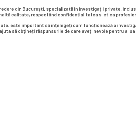
dere din București, specializată în investigații private, inclusi
naltă calitate, respectând confidențialitatea și etica profesio
litate, este important să înțelegeți cum funcționează o investiga
ta să obțineți răspunsurile de care aveți nevoie pentru a lua de