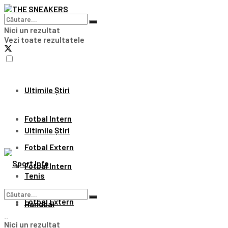
Nici un rezultat
Vezi toate rezultatele
Ultimile Știri
Fotbal Intern
Ultimile Știri
Fotbal Extern
Fotbal Intern
Tenis
Fotbal Extern
Handbal
Nici un rezultat