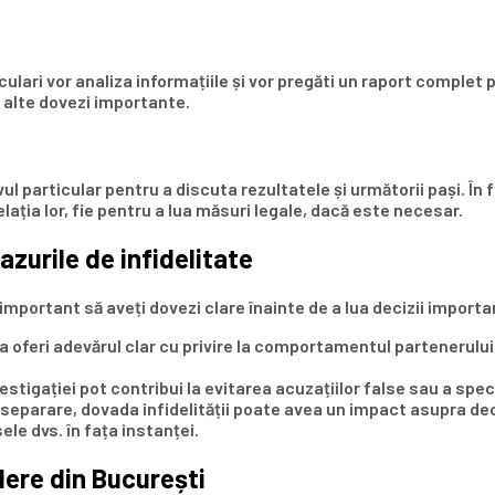
ulari vor analiza informațiile și vor pregăti un raport complet pe
e alte dovezi importante.
ul particular pentru a discuta rezultatele și următorii pași. În f
ația lor, fie pentru a lua măsuri legale, dacă este necesar.
azurile de infidelitate
 important să aveți dovezi clare înainte de a lua decizii import
a oferi adevărul clar cu privire la comportamentul partenerului d
stigației pot contribui la evitarea acuzațiilor false sau a specu
 separare, dovada infidelității poate avea un impact asupra deci
le dvs. în fața instanței.
dere din București