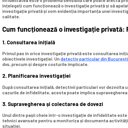
Infidelitatea este o problemă sensibilă care poate afecta prof
înțelegeți cum funcționează o investigație privată și să apelați
investigație privată și vom evidenția importanța unei investig
calitate.
Cum funcționează o investigație privată: 
1. Consultarea inițială
Primul pas în orice investigație privată este consultarea iniț
obiectivele investigației. Un
detectiv particular din București
dvs, precum și despre costurile implicate.
2. Planificarea investigației
După consultarea inițială, detectivii particulari vor dezvolta 
cazurile de infidelitate, acesta poate implica supravegherea 
3. Supravegherea și colectarea de dovezi
Unul dintre pașii cheie într-o investigație de infidelitate es
tehnici avansate pentru a monitoriza și documenta activitățile
situației.