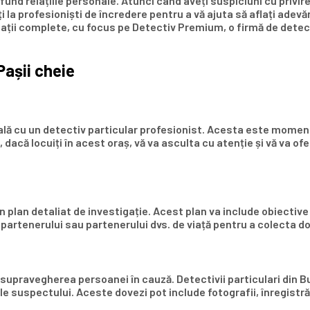
und relațiile personale. Atunci când aveți suspiciuni cu privire
 la profesioniști de încredere pentru a vă ajuta să aflați adevăr
ații complete, cu focus pe Detectiv Premium, o firmă de detectiv
Pașii cheie
ială cu un detectiv particular profesionist. Acesta este moment
, dacă locuiți în acest oraș, vă va asculta cu atenție și vă va o
un plan detaliat de investigație. Acest plan va include obiective
partenerului sau partenerului dvs. de viață pentru a colecta do
te supravegherea persoanei în cauză. Detectivii particulari din
 suspectului. Aceste dovezi pot include fotografii, înregistrări