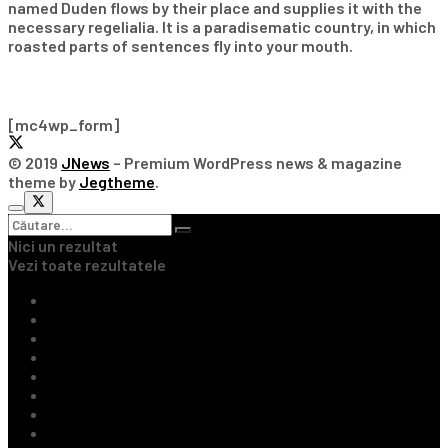
named Duden flows by their place and supplies it with the
necessary regelialia. It is a paradisematic country, in which
roasted parts of sentences fly into your mouth.
Subscribe Our Newsletter
[mc4wp_form]
© 2019
JNews
– Premium WordPress news & magazine
theme by
Jegtheme
.
Nici un rezultat
Vezi toate rezultatele
Ultimile Știri
Fotbal Intern
Fotbal Extern
Tenis
Handbal
Baschet
Rugby
Sporturi de Contact