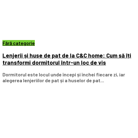
Fără categorie
Lenjerii și huse de pat de la C&C home: Cum să îți
transformi dormitorul într-un loc de vis
Dormitorul este locul unde începi și închei fiecare zi, iar
alegerea lenjeriilor de pat și a huselor de pat...