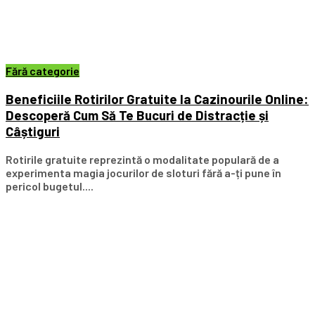
Fără categorie
Beneficiile Rotirilor Gratuite la Cazinourile Online:
Descoperă Cum Să Te Bucuri de Distracție și
Câștiguri
Rotirile gratuite reprezintă o modalitate populară de a
experimenta magia jocurilor de sloturi fără a-ți pune în
pericol bugetul....