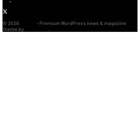
Formula 1
© 2026
JNews
- Premium WordPress news & magazine
theme by
Jegtheme
.