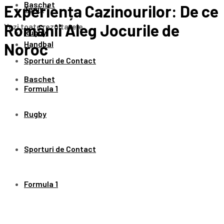
Baschet
Experiența Cazinourilor: De ce
Tenis
Românii Aleg Jocurile de
Vezi toate rezultatele
Rugby
Handbal
Noroc
Sporturi de Contact
Baschet
Formula 1
Rugby
Sporturi de Contact
Formula 1