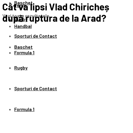
Baschet
Cât va lipsi Vlad Chiricheș
Tenis
după ruptura de la Arad?
Vezi toate rezultatele
Rugby
Handbal
Sporturi de Contact
Baschet
Formula 1
Rugby
Sporturi de Contact
Formula 1