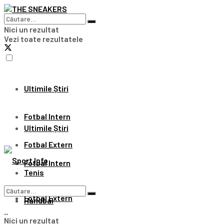
Nici un rezultat
Vezi toate rezultatele
Ultimile Știri
Fotbal Intern
Ultimile Știri
Fotbal Extern
Fotbal Intern
Tenis
Fotbal Extern
Handbal
Nici un rezultat