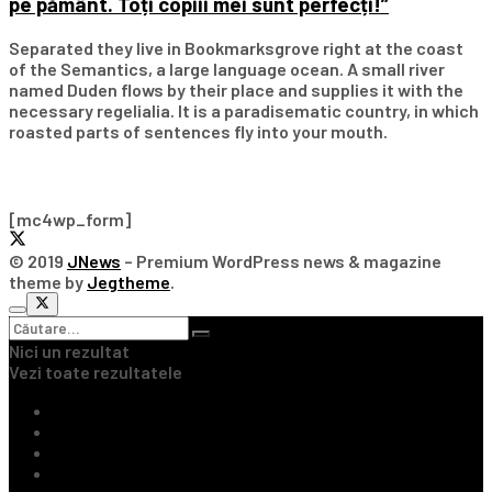
pe pământ. Toți copiii mei sunt perfecți!”
Separated they live in Bookmarksgrove right at the coast
of the Semantics, a large language ocean. A small river
named Duden flows by their place and supplies it with the
necessary regelialia. It is a paradisematic country, in which
roasted parts of sentences fly into your mouth.
Subscribe Our Newsletter
[mc4wp_form]
© 2019
JNews
– Premium WordPress news & magazine
theme by
Jegtheme
.
Nici un rezultat
Vezi toate rezultatele
Ultimile Știri
Fotbal Intern
Fotbal Extern
Tenis