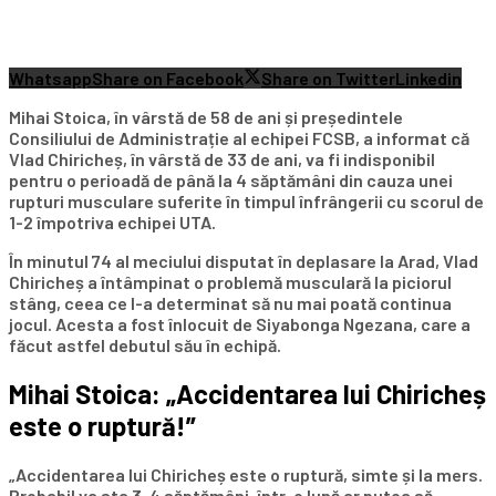
Whatsapp
Share on Facebook
Share on Twitter
Linkedin
Mihai Stoica, în vârstă de 58 de ani și președintele
Consiliului de Administrație al echipei FCSB, a informat că
Vlad Chiricheș, în vârstă de 33 de ani, va fi indisponibil
pentru o perioadă de până la 4 săptămâni din cauza unei
rupturi musculare suferite în timpul înfrângerii cu scorul de
1-2 împotriva echipei UTA.
În minutul 74 al meciului disputat în deplasare la Arad, Vlad
Chiricheș a întâmpinat o problemă musculară la piciorul
stâng, ceea ce l-a determinat să nu mai poată continua
jocul. Acesta a fost înlocuit de Siyabonga Ngezana, care a
făcut astfel debutul său în echipă.
Mihai Stoica: „Accidentarea lui Chiricheș
este o ruptură!”
„Accidentarea lui Chiricheș este o ruptură, simte și la mers.
Probabil va sta 3-4 săptămâni, într-o lună ar putea să