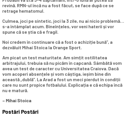
revină. RMN-ul încă nu a fost făcut, se face după ce se
retrage hematomul.
Culmea, joci pe sintetic, joci la 3 zile, nu ai nicio problemă…
s-a întâmplat acum. Bineînțeles, vor veni haterii și vor
spune că se știa că e fragil.
Noi credem în continuare că a fost o achiziție bună”, a
dezvăluit Mihai Stoica la Orange Sport.
Am picat un test maturitate. Am simțit ostilitatea
arbitrajului, trebuia să nu picăm în capcană. Sâmbătă vom
avea un test de caracter cu Universitatea Craiova. Dacă
vom acoperi absențele și vom câștiga, ieșim bine din
această „dublă”. La Arad a fost un meci pierdut în condiții
care nu sunt propice fotbalului. Explicația e că echipa încă
nu e matură.
– Mihai Stoica
Postări
Postări