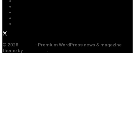
Handbal
Baschet
Rugby
Sporturi de Contact
Formula 1
© 2026
JNews
- Premium WordPress news & magazine
theme by
Jegtheme
.