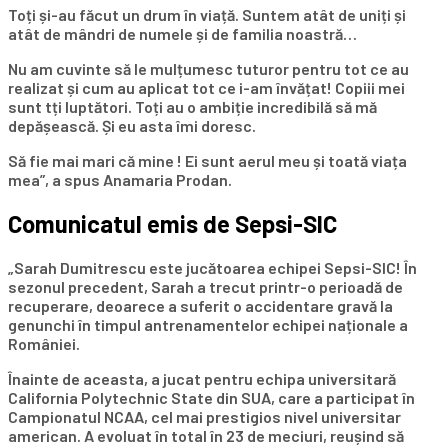
Toți și-au făcut un drum în viață. Suntem atât de uniți și
atât de mândri de numele și de familia noastră…
Nu am cuvinte să le mulțumesc tuturor pentru tot ce au
realizat și cum au aplicat tot ce i-am învățat! Copiii mei
sunt tți luptători. Toți au o ambiție incredibilă să mă
depășească. Și eu asta îmi doresc.
Să fie mai mari că mine ! Ei sunt aerul meu și toată viața
mea”, a spus Anamaria Prodan.
Comunicatul emis de Sepsi-SIC
„Sarah Dumitrescu este jucătoarea echipei Sepsi-SIC! În
sezonul precedent, Sarah a trecut printr-o perioadă de
recuperare, deoarece a suferit o accidentare gravă la
genunchi în timpul antrenamentelor echipei naționale a
României.
Înainte de aceasta, a jucat pentru echipa universitară
California Polytechnic State din SUA, care a participat în
Campionatul NCAA, cel mai prestigios nivel universitar
american. A evoluat în total în 23 de meciuri, reușind să