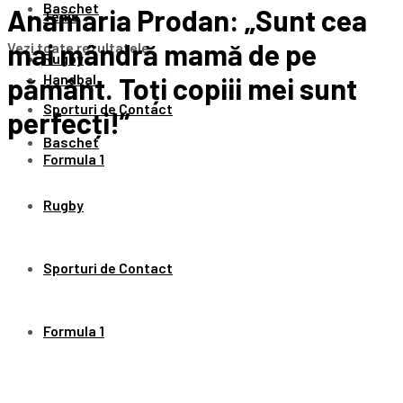
Baschet
Anamaria Prodan: „Sunt cea
Tenis
mai mândră mamă de pe
Vezi toate rezultatele
Rugby
Handbal
pământ. Toți copiii mei sunt
Sporturi de Contact
perfecți!”
Baschet
Formula 1
Rugby
Sporturi de Contact
Formula 1