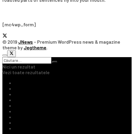
Subscribe Our Newsletter
[mc4wp_form]
© 2019
JNews
– Premium WordPress news & magazine
theme by
Jegtheme
.
Nici un rezultat
Vezi toate rezultatele
Ultimile Știri
Fotbal Intern
Fotbal Extern
Tenis
Handbal
Baschet
Rugby
Sporturi de Contact
Formula 1