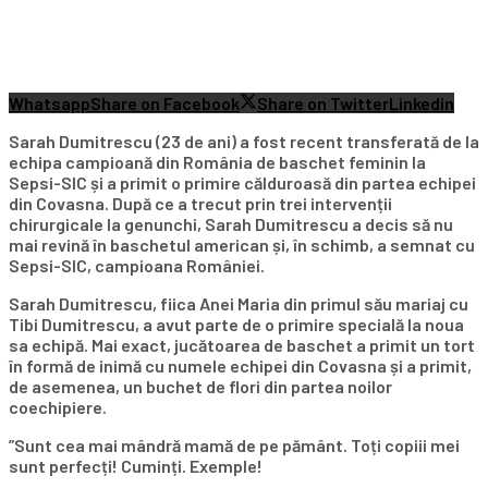
Whatsapp
Share on Facebook
Share on Twitter
Linkedin
Sarah Dumitrescu (23 de ani) a fost recent transferată de la
echipa campioană din România de baschet feminin la
Sepsi-SIC și a primit o primire călduroasă din partea echipei
din Covasna. După ce a trecut prin trei intervenții
chirurgicale la genunchi, Sarah Dumitrescu a decis să nu
mai revină în baschetul american și, în schimb, a semnat cu
Sepsi-SIC, campioana României.
Sarah Dumitrescu, fiica Anei Maria din primul său mariaj cu
Tibi Dumitrescu, a avut parte de o primire specială la noua
sa echipă. Mai exact, jucătoarea de baschet a primit un tort
în formă de inimă cu numele echipei din Covasna și a primit,
de asemenea, un buchet de flori din partea noilor
coechipiere.
”Sunt cea mai mândră mamă de pe pământ. Toți copiii mei
sunt perfecți! Cuminți. Exemple!