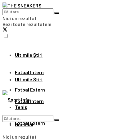
Nici un rezultat
Vezi toate rezultatele
Ultimile Știri
Fotbal Intern
Ultimile Știri
Fotbal Extern
Fotbal Intern
Tenis
Fotbal Extern
Handbal
Nici un rezultat