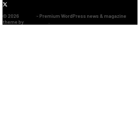
© 2026
JNews
- Premium WordPress news & magazine
theme by
Jegtheme
.