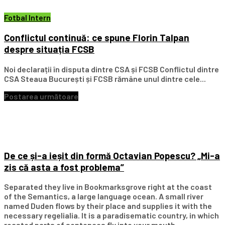
Fotbal Intern
Conflictul continuă: ce spune Florin Talpan
despre situația FCSB
Noi declarații în disputa dintre CSA și FCSB Conflictul dintre
CSA Steaua București și FCSB rămâne unul dintre cele...
Postarea următoare
De ce și-a ieșit din formă Octavian Popescu? „Mi-a
zis că asta a fost problema”
Separated they live in Bookmarksgrove right at the coast
of the Semantics, a large language ocean. A small river
named Duden flows by their place and supplies it with the
necessary regelialia. It is a paradisematic country, in which
roasted parts of sentences fly into your mouth.