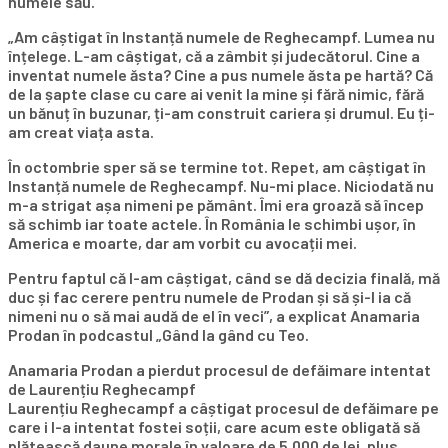
numele său.
„Am câștigat în Instanță numele de Reghecampf. Lumea nu
înțelege. L-am câștigat, că a zâmbit și judecătorul. Cine a
inventat numele ăsta? Cine a pus numele ăsta pe hartă? Că
de la șapte clase cu care ai venit la mine și fără nimic, fără
un bănuț în buzunar, ți-am construit cariera și drumul. Eu ți-
am creat viața asta.
În octombrie sper să se termine tot. Repet, am câștigat în
Instanță numele de Reghecampf. Nu-mi place. Niciodată nu
m-a strigat așa nimeni pe pământ. Îmi era groază să încep
să schimb iar toate actele. În România le schimbi ușor, în
America e moarte, dar am vorbit cu avocații mei.
Pentru faptul că l-am câștigat, când se dă decizia finală, mă
duc și fac cerere pentru numele de Prodan și să și-l ia că
nimeni nu o să mai audă de el în veci”, a explicat Anamaria
Prodan în podcastul „Gând la gând cu Teo.
Anamaria Prodan a pierdut procesul de defăimare intentat
de Laurențiu Reghecampf
Laurențiu Reghecampf a câștigat procesul de defăimare pe
care i l-a intentat fostei soții, care acum este obligată să
plătească daune morale în valoare de 5.000 de lei, plus