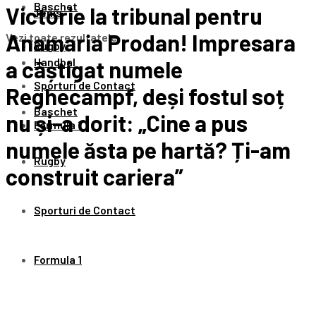
Baschet
Victorie la tribunal pentru
Tenis
Anamaria Prodan! Impresara
Vezi toate rezultatele
Rugby
Handbal
a câștigat numele
Sporturi de Contact
Reghecampf, deși fostul soț
Baschet
nu și-a dorit: „Cine a pus
Formula 1
numele ăsta pe hartă? Ți-am
Rugby
construit cariera”
Sporturi de Contact
Formula 1