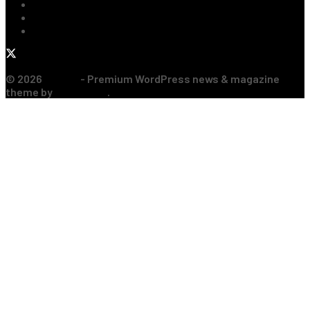
Rugby
Sporturi de Contact
Formula 1
© 2026
JNews
- Premium WordPress news & magazine
theme by
Jegtheme
.