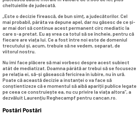
cheltuielile de judecată.
„Este o decizie firească, de bun simț, a judecătorilor. Cel
mai probabil, pârâta va depune apel, dar nu găsesc de ce și-
ar mai dori să continue acest permanent circ mediatic la
care s-a pretat. Eu aș vrea ca totul să se încheie, pentru că
fiecare are viața lui. Ce a fost între noi este de domeniul
trecutului și, acum, trebuie să ne vedem, separat, de
viitorul nostru.
Nu îmi face plăcere să mai vorbesc despre acest subiect
atât de mediatizat. Doamna pârâtă ar trebui să se focuseze
pe relația ei, să-și găsească fericirea în iubire, nu în ură.
Poate că această decizie a instanței o va face să
conștientizeze că e momentul să aibă apariții publice legate
pe ceea ce construiește ea, nu cu privire la viața altora”, a
dezvăluit Laurenţiu Reghecampf pentru cancan.ro.
Postări
Postări