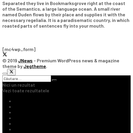
Separated they live in Bookmarksgrove right at the coast
of the Semantics, a large language ocean. A small river
named Duden flows by their place and supplies it with the
necessary regelialia. It is a paradisematic country, in which
roasted parts of sentences fly into your mouth.
Subscribe Our Newsletter
[mc4wp_form]
© 2019
JNews
– Premium WordPress news & magazine
theme by
Jegtheme
.
Nici un rezultat
Vezi toate rezultatele
Ultimile Știri
Fotbal Intern
Fotbal Extern
Tenis
Handbal
Baschet