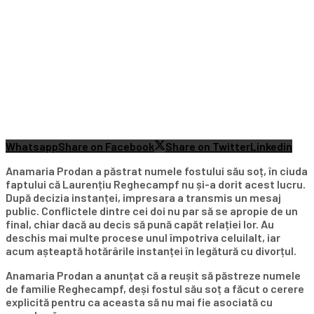
Whatsapp
Share on Facebook
Share on Twitter
Linkedin
Anamaria Prodan a păstrat numele fostului său soț, în ciuda
faptului că Laurențiu Reghecampf nu și-a dorit acest lucru.
După decizia instanței, impresara a transmis un mesaj
public. Conflictele dintre cei doi nu par să se apropie de un
final, chiar dacă au decis să pună capăt relației lor. Au
deschis mai multe procese unul împotriva celuilalt, iar
acum așteaptă hotărârile instanței în legătură cu divorțul.
Anamaria Prodan a anunțat că a reușit să păstreze numele
de familie Reghecampf, deși fostul său soț a făcut o cerere
explicită pentru ca aceasta să nu mai fie asociată cu