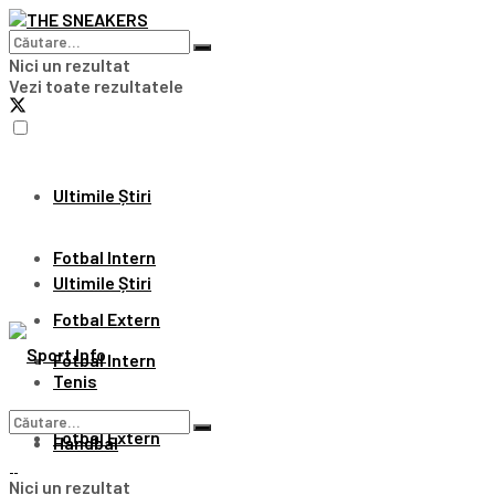
Nici un rezultat
Vezi toate rezultatele
Ultimile Știri
Fotbal Intern
Ultimile Știri
Fotbal Extern
Fotbal Intern
Tenis
Fotbal Extern
Handbal
Nici un rezultat