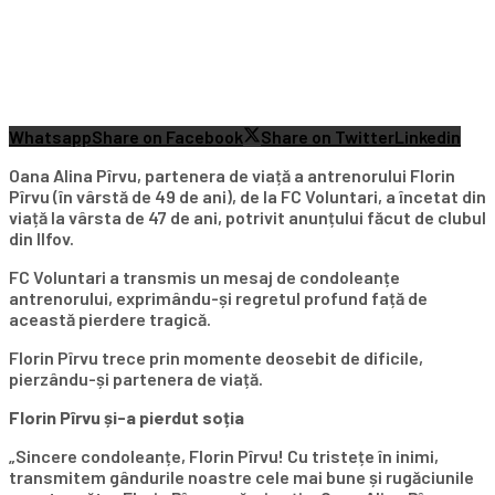
Whatsapp
Share on Facebook
Share on Twitter
Linkedin
Oana Alina Pîrvu, partenera de viață a antrenorului Florin
Pîrvu (în vârstă de 49 de ani), de la FC Voluntari, a încetat din
viață la vârsta de 47 de ani, potrivit anunțului făcut de clubul
din Ilfov.
FC Voluntari a transmis un mesaj de condoleanțe
antrenorului, exprimându-și regretul profund față de
această pierdere tragică.
Florin Pîrvu trece prin momente deosebit de dificile,
pierzându-și partenera de viață.
Florin Pîrvu și-a pierdut soția
„Sincere condoleanțe, Florin Pîrvu! Cu tristețe în inimi,
transmitem gândurile noastre cele mai bune și rugăciunile