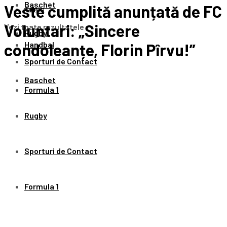
Baschet
Veste cumplită anunțată de FC
Tenis
Voluntari: „Sincere
Vezi toate rezultatele
Rugby
Handbal
condoleanțe, Florin Pîrvu!”
Sporturi de Contact
Baschet
Formula 1
Rugby
Sporturi de Contact
Formula 1