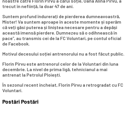
noastre către Florin Pîrvu a cărui soție, Oana Alina Pîrvu, a
trecut în neființă, la doar 47 de ani.
Suntem profund îndurerați de pierderea dumneavoastră,
Mister! Va suntem aproape în aceste momente și sperăm
că veți găsi puterea și liniștea necesare pentru a depăși
această imensă pierdere. Dumnezeu să o odihnească în
pace”, au transmis cei de la FC Voluntari, pe contul oficial
de Facebook.
Motivul decesului soției antrenorului nu a fost făcut public.
Florin Pîrvu este antrenorul celor de la Voluntari din luna
decembrie. La nivel de prima ligă, tehnicianul a mai
antrenat la Petrolul Ploiești.
În sezonul recent încheiat, Florin Pîrvu a retrogradat cu FC
Voluntari.
Postări
Postări