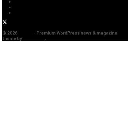
Rugby
Sporturi de Contact
Formula 1
© 2026
JNews
- Premium WordPress news & magazine
theme by
Jegtheme
.