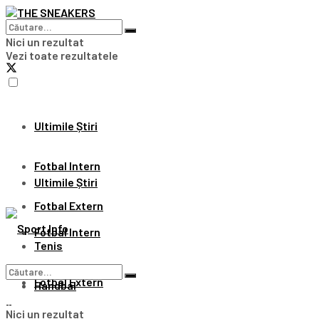
Nici un rezultat
Vezi toate rezultatele
Ultimile Știri
Fotbal Intern
Ultimile Știri
Fotbal Extern
Fotbal Intern
Tenis
Fotbal Extern
Handbal
Nici un rezultat