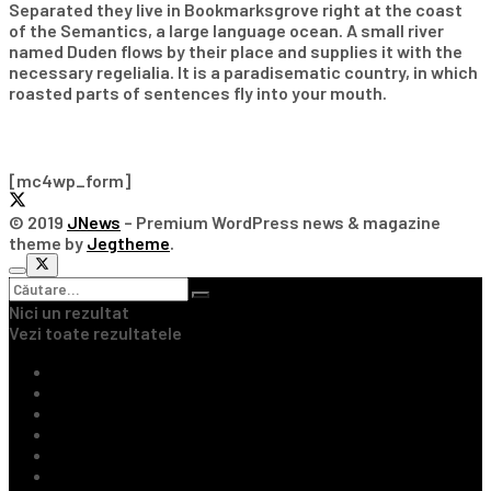
Separated they live in Bookmarksgrove right at the coast
of the Semantics, a large language ocean. A small river
named Duden flows by their place and supplies it with the
necessary regelialia. It is a paradisematic country, in which
roasted parts of sentences fly into your mouth.
Subscribe Our Newsletter
[mc4wp_form]
© 2019
JNews
– Premium WordPress news & magazine
theme by
Jegtheme
.
Nici un rezultat
Vezi toate rezultatele
Ultimile Știri
Fotbal Intern
Fotbal Extern
Tenis
Handbal
Baschet