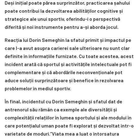
Deși inițial poate părea surprinzător, practicarea șahului
poate contribui la dezvoltarea abilităților cognitive și
strategice ale unui sportiv, oferindu-i o perspectivă
diferită și noi instrumente pentru a-și aborda jocul.
Reacția lui Dorin Semeghin la sfatul primit și impactul pe
care l-a avut asupra carierei sale ulterioare nu sunt clar
definite în informațiile furnizate. Cu toate acestea, acest
incident arată că sportul și activitățile intelectuale pot fi
complementare și că abordările neconvenționale pot
aduce soluții surprinzătoare și benefice în rezolvarea
problemelor în mediul sportiv.
În final, incidentul cu Dorin Semeghin și sfatul dat de
antrenorul său rămân ca exemple ale diversității și
complexității relațiilor în lumea sportului și ale modului în
care potențialul uman poate fi explorat și dezvoltat într-o
varietate de moduri.”Viata mea a luat o intorsatura