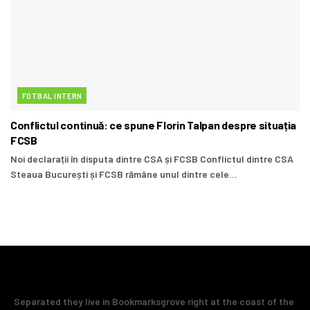
FOTBAL INTERN
Conflictul continuă: ce spune Florin Talpan despre situația
FCSB
Noi declarații în disputa dintre CSA și FCSB Conflictul dintre CSA
Steaua București și FCSB rămâne unul dintre cele...
Separated they live in Bookmarksgrove right at the coast of the