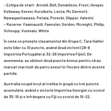
– Echipa de start: Arnold, Bell, Donaldson, Frost, Hooper,
Kellaway, Kerevi, Koroibete, Leota, Mc Dermott,
Nawaqanitawase, Petaia, Porecki, Slipper, Valetini
– Rezerve: Faamausili, Faessler, Gordon, Mcreight, Philip,
Schoupp, Vunivalu, White
În ceea ce privește clasamentul din Grupa C, Țara Galilor
este lider cu 10 puncte, având două victorii (28-8
împotriva Portugaliei și 32-26 împotriva Fijiei). De
asemenea, au obținut două puncte bonus pentru că au
marcat mai mult de patru eseuri în fiecare dintre aceste
partide.
Australia ocupă locul al treilea în grupă cu trei puncte
acumulate, având o victorie împotriva Georgiei cu scorul
de 35-15 și o înfrângere cu Fiji cu scorul de 15-22.