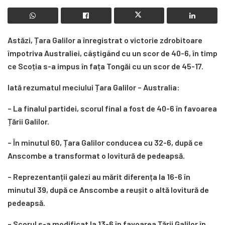
Astăzi, Țara Galilor a înregistrat o victorie zdrobitoare
împotriva Australiei, câștigând cu un scor de 40-6, în timp
ce Scoția s-a impus în fața Tongăi cu un scor de 45-17.
Iată rezumatul meciului Țara Galilor – Australia:
– La finalul partidei, scorul final a fost de 40-6 în favoarea
Țării Galilor.
– În minutul 60, Țara Galilor conducea cu 32-6, după ce
Anscombe a transformat o lovitură de pedeapsă.
– Reprezentanții galezi au mărit diferența la 16-6 în
minutul 39, după ce Anscombe a reușit o altă lovitură de
pedeapsă.
– Scorul s-a modificat la 13-6 în favoarea Țării Galilor în