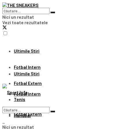
Nici un rezultat
Vezi toate rezultatele
Ultimile Știri
Fotbal Intern
Ultimile Știri
Fotbal Extern
Fotbal Intern
Tenis
Fotbal Extern
Handbal
Nici un rezultat