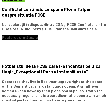
Conflictul continuă: ce spune Florin Talpan
despre situația FCSB
Noi declarații în disputa dintre CSA și FCSB Conflictul dintre
CSA Steaua București și FCSB rămâne unul dintre cele...
Postarea următoare
Fotbalistul de la FCSB care l-a încântat pe Gică
Hagi: „Excepțional! Rar se întâmplă asta”
Separated they live in Bookmarksgrove right at the coast
of the Semantics, a large language ocean. A small river
named Duden flows by their place and supplies it with the
necessary regelialia. It is a paradisematic country, in which
roasted parts of sentences fly into your mouth.