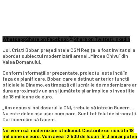
Whatsapp
Share on Facebook
Share on Twitter
Linkedin
Joi, Cristi Bobar, președintele CSM Reșița, a fost invitat și a
abordat subiectul modernizării arenei „Mircea Chivu” din
Valea Domanului.
Conform informațiilor prezentate, proiectul este încă în
faza de planificare. Bobar, care a deținut anterior funcții
oficiale la Dinamo, estimează că lucrările de modernizare ar
dura aproximativ un an și jumătate și ar implica o investiție
de 18 milioane de euro.
„Am depus și noi dosarul la CNI, trebuie să intre în Guvern…
Nu este deloc așa ușor cum pare. Sunt tot felul de birocrații.
Dar încercăm să facem.
Noi vrem să modernizăm stadionul. Costurile se ridică la 18
milioane de euro. Vom avea 12.500 de locuri. În 3 ani ar putea