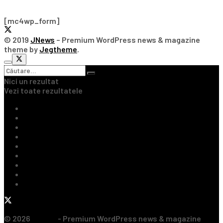
Subscribe Our Newsletter
[mc4wp_form]
© 2019
JNews
– Premium WordPress news & magazine
theme by
Jegtheme
.
Nici un rezultat
Vezi toate rezultatele
Ultimile Știri
Fotbal Intern
Fotbal Extern
Tenis
Handbal
Baschet
Rugby
Sporturi de Contact
Formula 1
© 2026
JNews
- Premium WordPress news & magazine