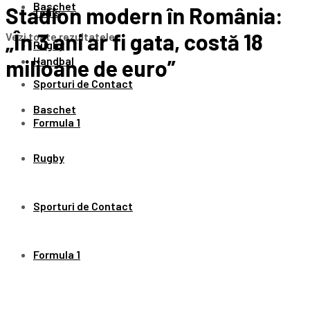
Baschet
Stadion modern în România:
Tenis
„În 3 ani ar fi gata, costă 18
Vezi toate rezultatele
Rugby
Handbal
milioane de euro”
Sporturi de Contact
Baschet
Formula 1
Rugby
Sporturi de Contact
Formula 1