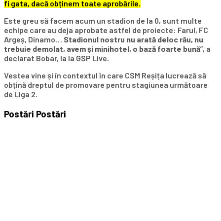
fi gata, dacă obținem toate aprobările.
Este greu să facem acum un stadion de la 0, sunt multe
echipe care au deja aprobate astfel de proiecte: Farul, FC
Argeș, Dinamo…
Stadionul nostru nu arată deloc rău, nu
trebuie demolat, avem și minihotel, o bază foarte bună
”, a
declarat Bobar, la la GSP Live.
Vestea vine și în contextul în care CSM Reșița lucrează să
obțină dreptul de promovare pentru stagiunea următoare
de Liga 2.
Postări
Postări