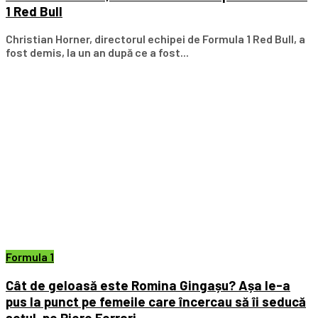
1 Red Bull
Christian Horner, directorul echipei de Formula 1 Red Bull, a
fost demis, la un an după ce a fost...
Formula 1
Cât de geloasă este Romina Gingașu? Așa le-a
pus la punct pe femeile care încercau să îi seducă
soțul, pe Piero Ferrari