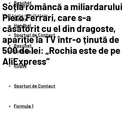
Baschet
Soția româncă a miliardarului
Tenis
Piero Ferrari, care s-a
Vezi toate rezultatele
Rugby
Handbal
căsătorit cu el din dragoste,
Sporturi de Contact
apariție la TV într-o ținută de
Baschet
500 de lei: „Rochia este de pe
Formula 1
AliExpress”
Rugby
Sporturi de Contact
Formula 1