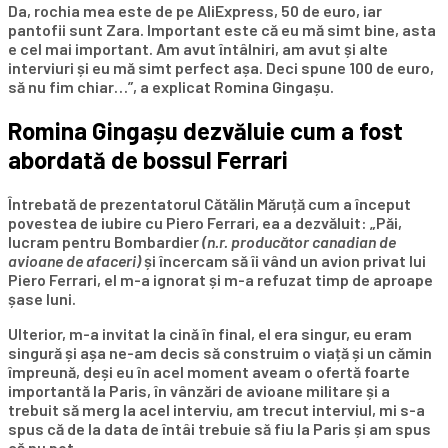
Da, rochia mea este de pe AliExpress, 50 de euro, iar
pantofii sunt Zara. Important este că eu mă simt bine, asta
e cel mai important. Am avut întâlniri, am avut și alte
interviuri și eu mă simt perfect așa. Deci spune 100 de euro,
să nu fim chiar…”, a explicat Romina Gingașu.
Romina Gingașu dezvăluie cum a fost
abordată de bossul Ferrari
Întrebată de prezentatorul Cătălin Măruță cum a început
povestea de iubire cu Piero Ferrari, ea a dezvăluit: „Păi,
lucram pentru Bombardier
(n.r. producător canadian de
avioane de afaceri)
și încercam să îi vând un avion privat lui
Piero Ferrari, el m-a ignorat și m-a refuzat timp de aproape
șase luni.
Ulterior, m-a invitat la cină în final, el era singur, eu eram
singură și așa ne-am decis să construim o viață și un cămin
împreună, deși eu în acel moment aveam o ofertă foarte
importantă la Paris, în vânzări de avioane militare și a
trebuit să merg la acel interviu, am trecut interviul, mi s-a
spus că de la data de întâi trebuie să fiu la Paris și am spus
că nu pot.