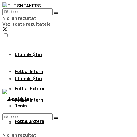
Nici un rezultat
Vezi toate rezultatele
Ultimile Știri
Fotbal Intern
Ultimile Știri
Fotbal Extern
Fotbal Intern
Tenis
Fotbal Extern
Handbal
Nici un rezultat