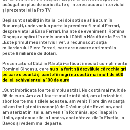
adăugat un plus de curiozitate și interes asupra interviului
și prezenței ei la Pro TV.
Deși sunt stabiliți în Italia, cei doi soți se află acum în
București, unde vor lua parte la premiera filmului Ferrari,
despre viața lui Enzo Ferrari. Înainte de eveniment, Romina
Gingașu a apărut în emisiunea lui Cătălin Măruță de la Pro TV.
„Este primul meu interviu live”, a recunoscut soția
miliardarului Piero Ferrari, care are o avere estimată la
peste
6 miliarde de dolari
.
Prezentatorul Cătălin Măruță i-a făcut imediat complimente
Rominei Gingașu, care
nu s-a ferit să dezvăluie că rochia gri
pe care o poartă și pantofii negri nu costă mai mult de 500
de lei, echivalentul a 100 de euro
.
„Sunt îmbrăcată foarte simplu astăzi. Nu costă mai mult de
95 de euro. Am avut foarte multe întâlniri, am aterizat ieri,
zbor foarte mult zilele acestea, am venit 11 ore din vacanță,
că am fost și noi în vacanță de Crăciun și de Revelion, apoi
am aterizat în Italia, am venit în România, apoi înapoi în
Italia, apoi doua zile la Londra, apoi câteva zile în Elveția, la
Davos și vedem mai departe.