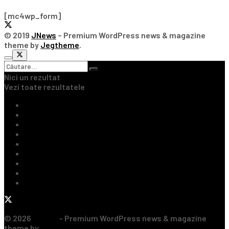
[mc4wp_form]
© 2019
JNews
– Premium WordPress news & magazine
theme by
Jegtheme
.
Nici un rezultat
Vezi toate rezultatele
Ultimile Știri
Fotbal Intern
Fotbal Extern
Tenis
Handbal
Baschet
Rugby
Sporturi de Contact
Formula 1
© 2026
JNews
- Premium WordPress news & magazine
theme by
Jegtheme
.