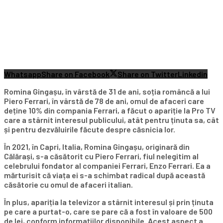
Whatsapp
Share on Facebook
Share on Twitter
Linkedin
Romina Gingașu, în vârstă de 31 de ani, soția româncă a lui
Piero Ferrari, în vârstă de 78 de ani, omul de afaceri care
deține 10% din compania Ferrari, a făcut o apariție la Pro TV
care a stârnit interesul publicului, atât pentru ținuta sa, cât
și pentru dezvăluirile făcute despre căsnicia lor.
În 2021, în Capri, Italia, Romina Gingașu, originară din
Călărași, s-a căsătorit cu Piero Ferrari, fiul nelegitim al
celebrului fondator al companiei Ferrari, Enzo Ferrari. Ea a
mărturisit că viața ei s-a schimbat radical după această
căsătorie cu omul de afaceri italian.
În plus, apariția la televizor a stârnit interesul și prin ținuta
pe care a purtat-o, care se pare că a fost în valoare de 500
de lei, conform informațiilor disponibile. Acest aspect a