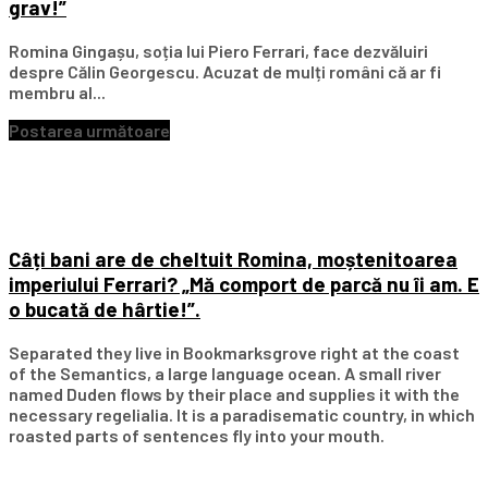
grav!”
Romina Gingașu, soția lui Piero Ferrari, face dezvăluiri
despre Călin Georgescu. Acuzat de mulți români că ar fi
membru al...
Postarea următoare
Câți bani are de cheltuit Romina, moștenitoarea
imperiului Ferrari? „Mă comport de parcă nu îi am. E
o bucată de hârtie!”.
Separated they live in Bookmarksgrove right at the coast
of the Semantics, a large language ocean. A small river
named Duden flows by their place and supplies it with the
necessary regelialia. It is a paradisematic country, in which
roasted parts of sentences fly into your mouth.
Subscribe Our Newsletter