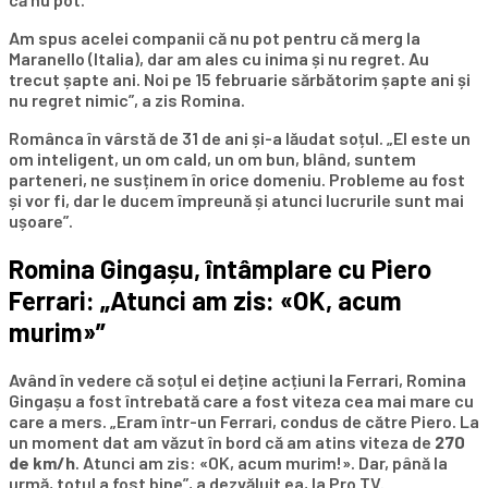
Am spus acelei companii că nu pot pentru că merg la
Maranello (Italia), dar am ales cu inima și nu regret. Au
trecut șapte ani. Noi pe 15 februarie sărbătorim șapte ani și
nu regret nimic”, a zis Romina.
Românca în vârstă de 31 de ani și-a lăudat soțul. „El este un
om inteligent, un om cald, un om bun, blând, suntem
parteneri, ne susținem în orice domeniu. Probleme au fost
și vor fi, dar le ducem împreună și atunci lucrurile sunt mai
ușoare”.
Romina Gingașu, întâmplare cu Piero
Ferrari: „Atunci am zis: «OK, acum
murim»”
Având în vedere că soțul ei deține acțiuni la Ferrari, Romina
Gingașu a fost întrebată care a fost viteza cea mai mare cu
care a mers. „Eram într-un Ferrari, condus de către Piero. La
un moment dat am văzut în bord că am atins viteza de
270
de km/h
. Atunci am zis: «OK, acum murim!». Dar, până la
urmă, totul a fost bine”, a dezvăluit ea, la Pro TV.