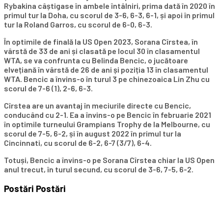
Rybakina câștigase în ambele întâlniri, prima dată în 2020 în
primul tur la Doha, cu scorul de 3-6, 6-3, 6-1, și apoi în primul
tur la Roland Garros, cu scorul de 6-0, 6-3.
În optimile de finală la US Open 2023, Sorana Cîrstea, în
vârstă de 33 de ani și clasată pe locul 30 în clasamentul
WTA, se va confrunta cu Belinda Bencic, o jucătoare
elvețiană în vârstă de 26 de ani și poziția 13 în clasamentul
WTA. Bencic a învins-o în turul 3 pe chinezoaica Lin Zhu cu
scorul de 7-6 (1), 2-6, 6-3.
Cîrstea are un avantaj în meciurile directe cu Bencic,
conducând cu 2-1. Ea a învins-o pe Bencic în februarie 2021
în optimile turneului Grampians Trophy de la Melbourne, cu
scorul de 7-5, 6-2, și în august 2022 în primul tur la
Cincinnati, cu scorul de 6-2, 6-7 (3/7), 6-4.
Totuși, Bencic a învins-o pe Sorana Cîrstea chiar la US Open
anul trecut, în turul secund, cu scorul de 3-6, 7-5, 6-2.
Postări
Postări