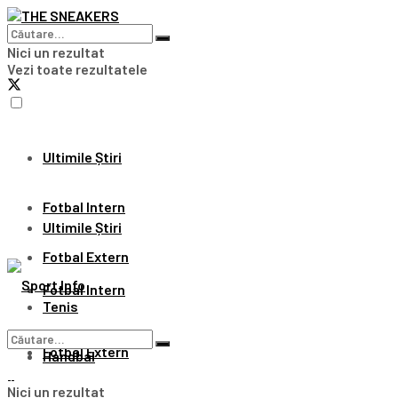
Nici un rezultat
Vezi toate rezultatele
Ultimile Știri
Fotbal Intern
Ultimile Știri
Fotbal Extern
Fotbal Intern
Tenis
Fotbal Extern
Handbal
Nici un rezultat