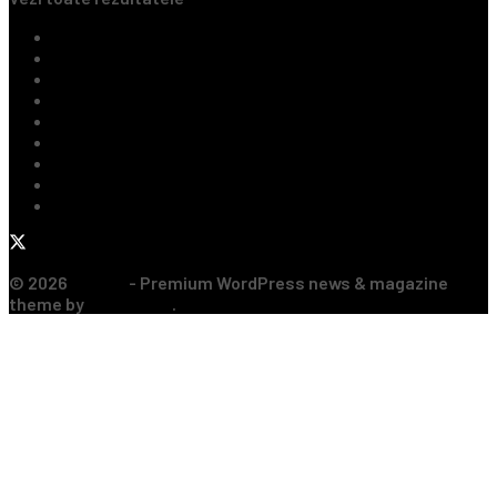
Ultimile Știri
Fotbal Intern
Fotbal Extern
Tenis
Handbal
Baschet
Rugby
Sporturi de Contact
Formula 1
© 2026
JNews
- Premium WordPress news & magazine
theme by
Jegtheme
.