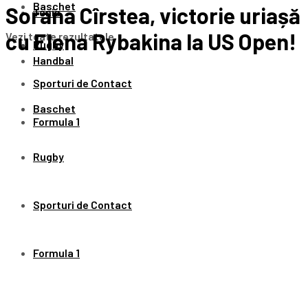
Baschet
Sorana Cîrstea, victorie uriașă
Tenis
cu Elena Rybakina la US Open!
Vezi toate rezultatele
Rugby
Handbal
Sporturi de Contact
Baschet
Formula 1
Rugby
Sporturi de Contact
Formula 1