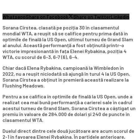
Whatsapp
Share on Facebook
Share on Twitter
Linkedin
Sorana Cîrstea, clasată pe poziția 30 în clasamentul
mondial WTA, a reușit să se califice pentru prima dată în
optimile de finală la US Open, ultimul turneu de Grand Slam
al anului. Această performanță a fost obținută printr-o
victorie impresionantă în fața Elenei Rybakina, poziția 4
WTA, cu scorul de 6-3, 6-7 (6), 6-4.
Chiar dacă Elena Rybakina, campioană la Wimbledon în
2022, nu a reușit niciodată să ajungă în turul 4 la US Open,
Sorana Cîrstea a obținut în premieră această realizare la
Flushing Meadows.
Pentru a se califica în optimile de finală la US Open, unde a
realizat cea mai bună performanță a carierei sale în cadrul
acestui turneu de Grand Slam, Sorana Cîrstea a câștigat un
premiu în valoare de 284.000 de dolari și 240 de puncte în
clasamentul WTA.
Duelul direct dintre cele două jucătoare are acum scorul de
2-1 în favoarea Elenei Rybakina. În partidele anterioare,