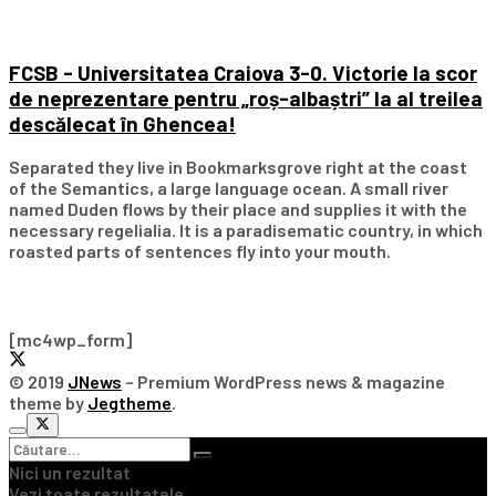
FCSB - Universitatea Craiova 3-0. Victorie la scor
de neprezentare pentru „roș-albaștri” la al treilea
descălecat în Ghencea!
Separated they live in Bookmarksgrove right at the coast
of the Semantics, a large language ocean. A small river
named Duden flows by their place and supplies it with the
necessary regelialia. It is a paradisematic country, in which
roasted parts of sentences fly into your mouth.
Subscribe Our Newsletter
[mc4wp_form]
© 2019
JNews
– Premium WordPress news & magazine
theme by
Jegtheme
.
Nici un rezultat
Vezi toate rezultatele