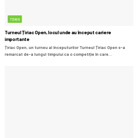
TENIS
Turneul Țiriac Open, locul unde au început cariere
importante
Țiriac Open, un turneu al începuturilor Turneul Țiriac Open s-a
remarcat de-a lungul timpului ca o competiție în care...