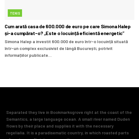
TENIS
Cum arată casa de 600.000 de euro pe care Simona Halep
și-a cumpărat-o? „Este o locuință eficientă energetic”
Simona Halep a investit 600.000 de euro într-o locuință situată
într-un complex exclusivist de lângă București, potrivit
informațiilor publicate...
Separated they live in Bookmarksgrove right at the coast of the
Semantics, a large language ocean. A small river named Duden
flows by their place and supplies it with the necessary
regelialia. It is a paradisematic country, in which roasted parts