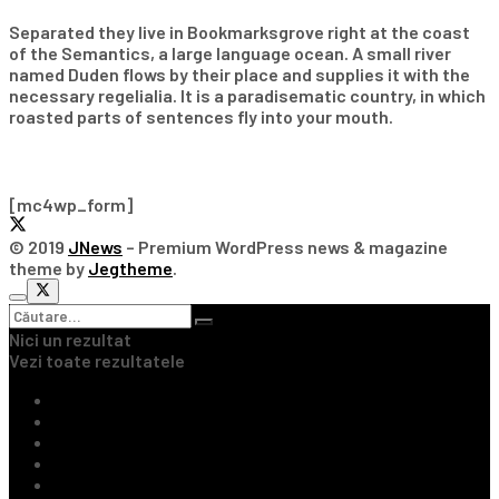
Separated they live in Bookmarksgrove right at the coast
of the Semantics, a large language ocean. A small river
named Duden flows by their place and supplies it with the
necessary regelialia. It is a paradisematic country, in which
roasted parts of sentences fly into your mouth.
Subscribe Our Newsletter
[mc4wp_form]
© 2019
JNews
– Premium WordPress news & magazine
theme by
Jegtheme
.
Nici un rezultat
Vezi toate rezultatele
Ultimile Știri
Fotbal Intern
Fotbal Extern
Tenis
Handbal