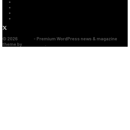
Baschet
Rugby
Sporturi de Contact
Formula 1
© 2026
JNews
- Premium WordPress news & magazine
theme by
Jegtheme
.