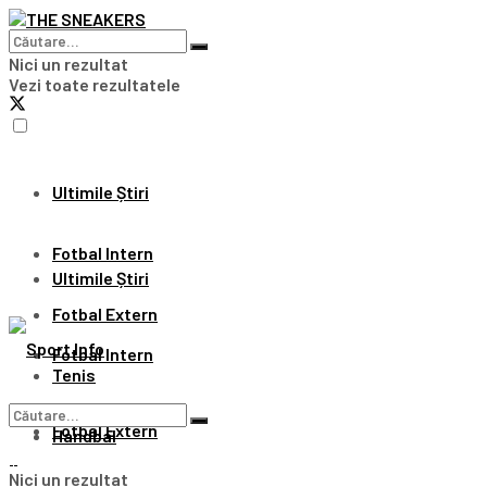
Nici un rezultat
Vezi toate rezultatele
Ultimile Știri
Fotbal Intern
Ultimile Știri
Fotbal Extern
Fotbal Intern
Tenis
Fotbal Extern
Handbal
Nici un rezultat