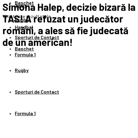
Baschet
Simona Halep, decizie bizară la
Tenis
TAS! A refuzat un judecător
Vezi toate rezultatele
Rugby
Handbal
români, a ales să fie judecată
Sporturi de Contact
de un american!
Baschet
Formula 1
Rugby
Sporturi de Contact
Formula 1