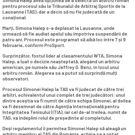
Simona Halep avea opțiunea de a selecta un arbitru român
pentru procesul său la Tribunalul de Arbitraj Sportiv de la
Lausanne (TAS), dar a decis să nu fie judecată de un
conațional.
Marți, Simona Halep s-a deplasat la Lausanne, unde
urmează să fie audiat apelul său împotriva suspendării de
patru ani. Procesul este programat să aibă loc între 7 și 9
februarie, conform ProSport.
Surprinzător, fostul lider al clasamentului WTA, Simona
Halep, a luat o decizie neașteptată, alegând un arbitru
american, pe numele său Jeffrey G. Benz, în locul unui
arbitru român. Alegerea sa a putut să surprindă mulți
observatori.
Procesul Simonei Halep la TAS va fi judecat de către trei
arbitri, echivalentul unui complet de trei judecători: unul
dintre aceștia va fi numit de către echipa Simonei, al doilea
va fi desemnat de către Agenția Internațională pentru
Integritatea Tenisului (ITIA), iar cel de-al treilea, numit de
TAS, va îndeplini rolul de președinte al completului.
Deși regulamentul îi permitea Simonei Halep să aleagă un
arbitru membru al TAS din România, echipa sa a optat