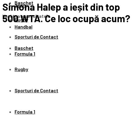
Baschet
Simona Halep a ieșit din top
Tenis
500 WTA. Ce loc ocupă acum?
Vezi toate rezultatele
Rugby
Handbal
Sporturi de Contact
Baschet
Formula 1
Rugby
Sporturi de Contact
Formula 1