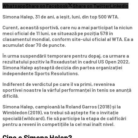
Whatsapp
Share on Facebook
Share on Twitter
Linkedin
Simona Halep, 31 de ani, a ieșit, luni, din top 500 WTA.
Curent, această sportivă, care nu a mai participat la niciun
meci oficial de 11 luni, se situează pe poziția 578 în
clasamentul mondial, conform site-ului oficial al WTA. Ea a
acumulat doar 70 de puncte.
În urma suspendării temporare pentru dopaj, ca urmare a
rezultatului pozitiv la Roxadustat în cadrul US Open 2022,
Simona Halep așteaptă decizia din partea organizației
independente Sports Resolutions.
Indiferent de verdictul pe care îl va primi, revenirea
sportivei noastre la vârful performanței în tenis se anunță
dificilă.
Simona Halep, campioană la Roland Garros (2018) și la
Wimbledon (2019), va trebui să aștepte fie o invitație
specială (wildcard), fie să participe la etapa de calificări
pentru a reveni în competițiile la cel mai înalt nivel.
Cine e Simona Halep?