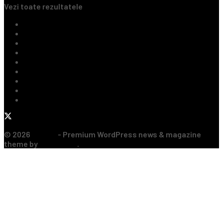
Vezi toate rezultatele
Ultimile Știri
Fotbal Intern
Fotbal Extern
Tenis
Handbal
Baschet
Rugby
Sporturi de Contact
Formula 1
© 2026
JNews
- Premium WordPress news & magazine
theme by
Jegtheme
.