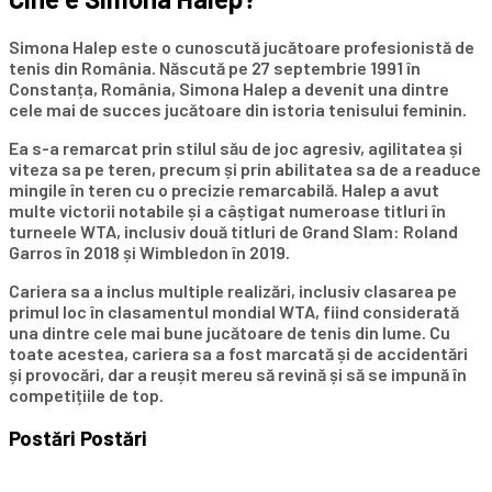
Simona Halep este o cunoscută jucătoare profesionistă de
tenis din România. Născută pe 27 septembrie 1991 în
Constanța, România, Simona Halep a devenit una dintre
cele mai de succes jucătoare din istoria tenisului feminin.
Ea s-a remarcat prin stilul său de joc agresiv, agilitatea și
viteza sa pe teren, precum și prin abilitatea sa de a readuce
mingile în teren cu o precizie remarcabilă. Halep a avut
multe victorii notabile și a câștigat numeroase titluri în
turneele WTA, inclusiv două titluri de Grand Slam: Roland
Garros în 2018 și Wimbledon în 2019.
Cariera sa a inclus multiple realizări, inclusiv clasarea pe
primul loc în clasamentul mondial WTA, fiind considerată
una dintre cele mai bune jucătoare de tenis din lume. Cu
toate acestea, cariera sa a fost marcată și de accidentări
și provocări, dar a reușit mereu să revină și să se impună în
competițiile de top.
Postări
Postări