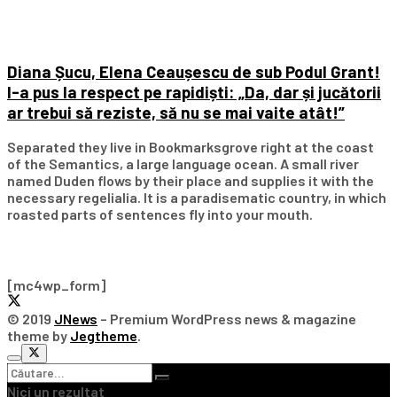
Diana Șucu, Elena Ceaușescu de sub Podul Grant!
I-a pus la respect pe rapidiști: „Da, dar și jucătorii
ar trebui să reziste, să nu se mai vaite atât!”
Separated they live in Bookmarksgrove right at the coast
of the Semantics, a large language ocean. A small river
named Duden flows by their place and supplies it with the
necessary regelialia. It is a paradisematic country, in which
roasted parts of sentences fly into your mouth.
Subscribe Our Newsletter
[mc4wp_form]
© 2019
JNews
– Premium WordPress news & magazine
theme by
Jegtheme
.
Nici un rezultat