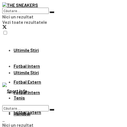
Nici un rezultat
Vezi toate rezultatele
Ultimile Știri
Fotbal Intern
Ultimile Știri
Fotbal Extern
Fotbal Intern
Tenis
Fotbal Extern
Handbal
Nici un rezultat