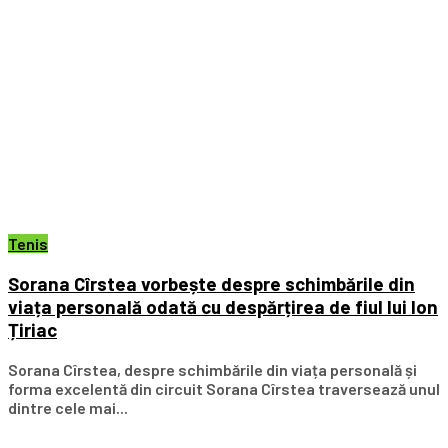
Tenis
Sorana Cîrstea vorbește despre schimbările din
viața personală odată cu despărțirea de fiul lui Ion
Țiriac
Sorana Cîrstea, despre schimbările din viața personală și
forma excelentă din circuit Sorana Cîrstea traversează unul
dintre cele mai...