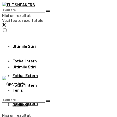
Nici un rezultat
Vezi toate rezultatele
Ultimile Știri
Fotbal Intern
Ultimile Știri
Fotbal Extern
Fotbal Intern
Tenis
Fotbal Extern
Handbal
Nici un rezultat