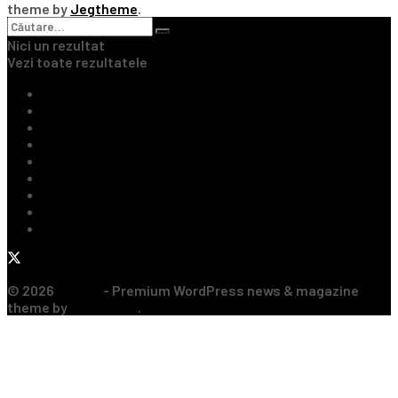
theme by
Jegtheme
.
Nici un rezultat
Vezi toate rezultatele
Ultimile Știri
Fotbal Intern
Fotbal Extern
Tenis
Handbal
Baschet
Rugby
Sporturi de Contact
Formula 1
© 2026
JNews
- Premium WordPress news & magazine
theme by
Jegtheme
.