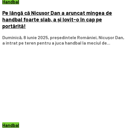
Handbal
Pe lângă că Nicușor Dan a aruncat mingea de
handbal foarte slab, a și lovit-o în cap pe
portăriță!
Duminică, 8 iunie 2025, președintele României, Nicușor Dan,
a intrat pe teren pentru a juca handbal la meciul de...
Handbal