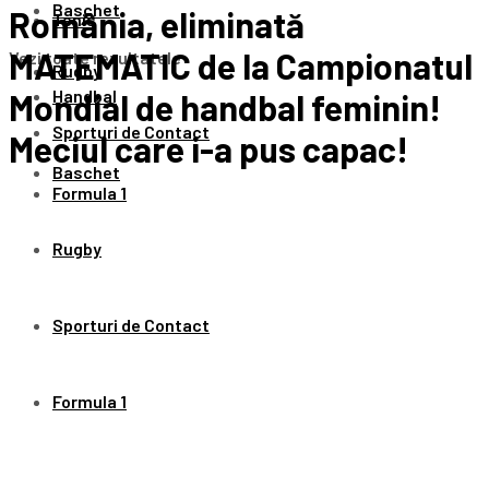
Baschet
România, eliminată
Tenis
MATEMATIC de la Campionatul
Vezi toate rezultatele
Rugby
Handbal
Mondial de handbal feminin!
Sporturi de Contact
Meciul care i-a pus capac!
Baschet
Formula 1
Rugby
Sporturi de Contact
Formula 1