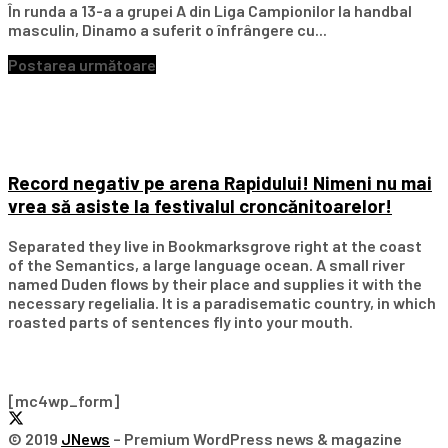
În runda a 13-a a grupei A din Liga Campionilor la handbal
masculin, Dinamo a suferit o înfrângere cu...
Postarea următoare
Record negativ pe arena Rapidului! Nimeni nu mai
vrea să asiste la festivalul croncănitoarelor!
Separated they live in Bookmarksgrove right at the coast
of the Semantics, a large language ocean. A small river
named Duden flows by their place and supplies it with the
necessary regelialia. It is a paradisematic country, in which
roasted parts of sentences fly into your mouth.
Subscribe Our Newsletter
[mc4wp_form]
© 2019
JNews
– Premium WordPress news & magazine