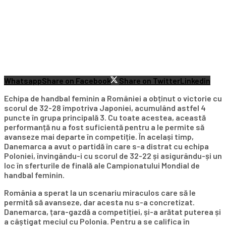
Whatsapp
Share on Facebook
Share on Twitter
Linkedin
Echipa de handbal feminin a României a obținut o victorie cu
scorul de 32-28 împotriva Japoniei, acumulând astfel 4
puncte în grupa principală 3. Cu toate acestea, această
performanță nu a fost suficientă pentru a le permite să
avanseze mai departe în competiție. În același timp,
Danemarca a avut o partidă în care s-a distrat cu echipa
Poloniei, învingându-i cu scorul de 32-22 și asigurându-și un
loc în sferturile de finală ale Campionatului Mondial de
handbal feminin.
România a sperat la un scenariu miraculos care să le
permită să avanseze, dar acesta nu s-a concretizat.
Danemarca, țara-gazdă a competiției, și-a arătat puterea și
a câștigat meciul cu Polonia. Pentru a se califica în