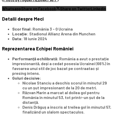
Whatsapp
Share on Facebook
Share on Twitter
Linkedin
Detalii despre Meci
Scor final:
România 3 – 0 Ucraina
Locație:
Stadionul Allianz Arena din Munchen
Data:
18 iunie 2024
Reprezentarea Echipei României
Performanță echilibrată:
România a avut o prestație
impresionantă, deși a cedat posesia Ucrainei (66%) în
favoarea unui stil de joc bazat pe contraatac și
presing intens.
Goluri decisive:
Nicolae Stanciu a deschis scorul în minutul 29
cu un șut impresionant de la 20 de metri.
Răzvan Marin a marcat al doilea gol pentru
România în minutul 53, tot printr-un șut de la
distanță.
Denis Drăguș a înscris al treilea gol în minutul 57,
finalizând un slalom spectaculos.