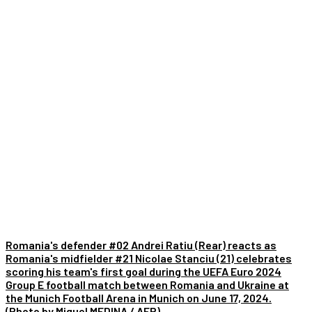
Romania's defender #02 Andrei Ratiu (Rear) reacts as
Romania's midfielder #21 Nicolae Stanciu (21) celebrates
scoring his team's first goal during the UEFA Euro 2024
Group E football match between Romania and Ukraine at
the Munich Football Arena in Munich on June 17, 2024.
(Photo by Miguel MEDINA / AFP)