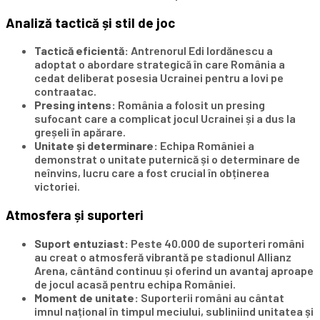
Analiză tactică și stil de joc
Tactică eficientă:
Antrenorul Edi Iordănescu a
adoptat o abordare strategică în care România a
cedat deliberat posesia Ucrainei pentru a lovi pe
contraatac.
Presing intens:
România a folosit un presing
sufocant care a complicat jocul Ucrainei și a dus la
greșeli în apărare.
Unitate și determinare:
Echipa României a
demonstrat o unitate puternică și o determinare de
neînvins, lucru care a fost crucial în obținerea
victoriei.
Atmosfera și suporteri
Suport entuziast:
Peste 40.000 de suporteri români
au creat o atmosferă vibrantă pe stadionul Allianz
Arena, cântând continuu și oferind un avantaj aproape
de jocul acasă pentru echipa României.
Moment de unitate:
Suporterii români au cântat
imnul național în timpul meciului, subliniind unitatea și