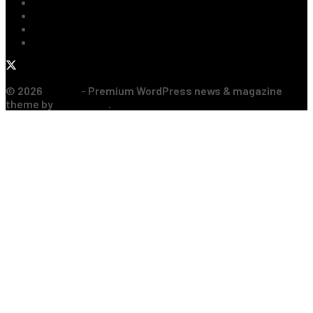
Baschet
Rugby
Sporturi de Contact
Formula 1
© 2026
JNews
- Premium WordPress news & magazine
theme by
Jegtheme
.