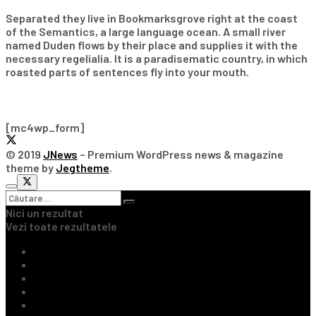
Separated they live in Bookmarksgrove right at the coast
of the Semantics, a large language ocean. A small river
named Duden flows by their place and supplies it with the
necessary regelialia. It is a paradisematic country, in which
roasted parts of sentences fly into your mouth.
Subscribe Our Newsletter
[mc4wp_form]
© 2019
JNews
– Premium WordPress news & magazine
theme by
Jegtheme
.
Nici un rezultat
Vezi toate rezultatele
Ultimile Știri
Fotbal Intern
Fotbal Extern
Tenis
Handbal