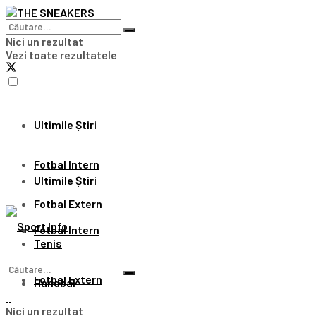
Nici un rezultat
Vezi toate rezultatele
Ultimile Știri
Fotbal Intern
Ultimile Știri
Fotbal Extern
Fotbal Intern
Tenis
Fotbal Extern
Handbal
Nici un rezultat