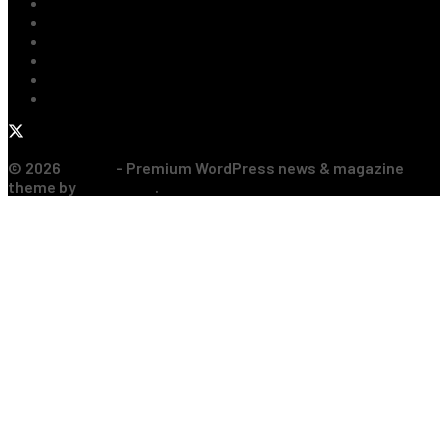
Tenis
Handbal
Baschet
Rugby
Sporturi de Contact
Formula 1
© 2026
JNews
- Premium WordPress news & magazine
theme by
Jegtheme
.