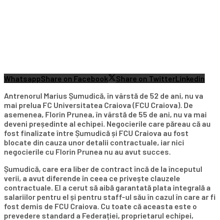
Whatsapp
Share on Facebook
Share on Twitter
Linkedin
Antrenorul Marius Șumudică, în vârstă de 52 de ani, nu va
mai prelua FC Universitatea Craiova (FCU Craiova). De
asemenea, Florin Prunea, în vârstă de 55 de ani, nu va mai
deveni președinte al echipei. Negocierile care păreau că au
fost finalizate între Șumudică și FCU Craiova au fost
blocate din cauza unor detalii contractuale, iar nici
negocierile cu Florin Prunea nu au avut succes.
Șumudică, care era liber de contract încă de la începutul
verii, a avut diferende în ceea ce privește clauzele
contractuale. El a cerut să aibă garantată plata integrală a
salariilor pentru el și pentru staff-ul său în cazul în care ar fi
fost demis de FCU Craiova. Cu toate că aceasta este o
prevedere standard a Federației, proprietarul echipei,