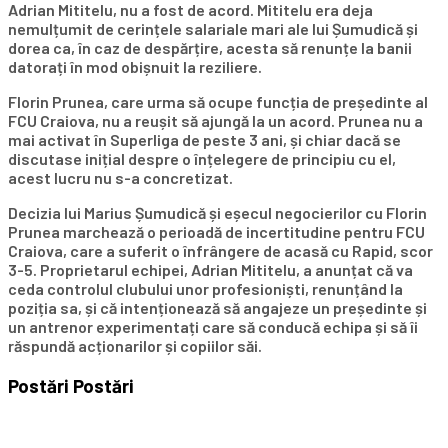
Adrian Mititelu, nu a fost de acord. Mititelu era deja
nemulțumit de cerințele salariale mari ale lui Șumudică și
dorea ca, în caz de despărțire, acesta să renunțe la banii
datorați în mod obișnuit la reziliere.
Florin Prunea, care urma să ocupe funcția de președinte al
FCU Craiova, nu a reușit să ajungă la un acord. Prunea nu a
mai activat în Superliga de peste 3 ani, și chiar dacă se
discutase inițial despre o înțelegere de principiu cu el,
acest lucru nu s-a concretizat.
Decizia lui Marius Șumudică și eșecul negocierilor cu Florin
Prunea marchează o perioadă de incertitudine pentru FCU
Craiova, care a suferit o înfrângere de acasă cu Rapid, scor
3-5. Proprietarul echipei, Adrian Mititelu, a anunțat că va
ceda controlul clubului unor profesioniști, renunțând la
poziția sa, și că intenționează să angajeze un președinte și
un antrenor experimentați care să conducă echipa și să îi
răspundă acționarilor și copiilor săi.
Postări
Postări