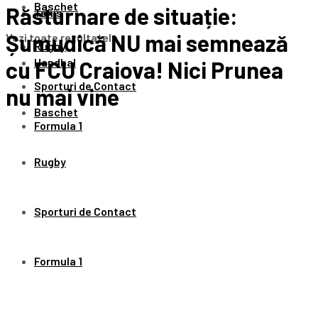
Baschet
Răsturnare de situație:
Tenis
Șumudică NU mai semnează
Vezi toate rezultatele
Rugby
Handbal
cu FCU Craiova! Nici Prunea
Sporturi de Contact
nu mai vine
Baschet
Formula 1
Rugby
Sporturi de Contact
Formula 1