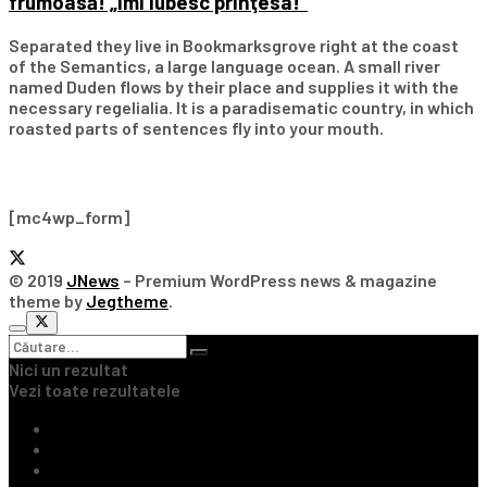
frumoasă! „Îmi iubesc prinţesa!”
Separated they live in Bookmarksgrove right at the coast
of the Semantics, a large language ocean. A small river
named Duden flows by their place and supplies it with the
necessary regelialia. It is a paradisematic country, in which
roasted parts of sentences fly into your mouth.
Subscribe Our Newsletter
[mc4wp_form]
© 2019
JNews
– Premium WordPress news & magazine
theme by
Jegtheme
.
Nici un rezultat
Vezi toate rezultatele
Ultimile Știri
Fotbal Intern
Fotbal Extern