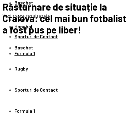
Baschet
Răsturnare de situație la
Tenis
Craiova: cel mai bun fotbalist
Vezi toate rezultatele
Rugby
Handbal
a fost pus pe liber!
Sporturi de Contact
Baschet
Formula 1
Rugby
Sporturi de Contact
Formula 1