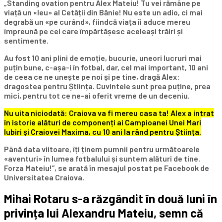
„Standing ovation pentru Alex Mateiu! Tu vei rămâne pe
viață un «leu» al Cetății din Bănie! Nu este un adio, ci mai
degrabă un «pe curând», fiindcă viața îi aduce mereu
împreună pe cei care împărtășesc aceleași trăiri și
sentimente.
Au fost 10 ani plini de emoție, bucurie, uneori lucruri mai
puțin bune, c-așa-i în fotbal, dar, cel mai important, 10 ani
de ceea ce ne unește pe noi și pe tine, dragă Alex:
dragostea pentru Știința. Cuvintele sunt prea puține, prea
mici, pentru tot ce ne-ai oferit vreme de un deceniu.
Nu uita niciodată: Craiova va fi mereu casa ta! Alex a intrat
în istorie alături de componenți ai Campioanei Unei Mari
Iubiri și Craiovei Maxima, cu 10 ani la rând pentru Știința.
Până data viitoare, îți ținem pumnii pentru următoarele
«aventuri» în lumea fotbalului și suntem alături de tine.
Forza Mateiu!”, se arată în mesajul postat pe Facebook de
Universitatea Craiova.
Mihai Rotaru s-a răzgândit în două luni în
privința lui Alexandru Mateiu, semn că