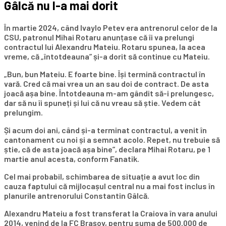
Gâlcă nu l-a mai dorit
În martie 2024, când Ivaylo Petev era antrenorul celor de la
CSU, patronul Mihai Rotaru anunțase că îi va prelungi
contractul lui Alexandru Mateiu. Rotaru spunea, la acea
vreme, că „întotdeauna” și-a dorit să continue cu Mateiu.
„Bun, bun Mateiu. E foarte bine. Își termină contractul în
vară. Cred că mai vrea un an sau doi de contract. De asta
joacă așa bine. Întotdeauna m-am gândit să-i prelungesc,
dar să nu îi spuneți și lui că nu vreau să știe. Vedem cât
prelungim.
Și acum doi ani, când și-a terminat contractul, a venit în
cantonament cu noi și a semnat acolo. Repet, nu trebuie să
știe, că de asta joacă așa bine”, declara Mihai Rotaru, pe 1
martie anul acesta, conform Fanatik.
Cel mai probabil, schimbarea de situație a avut loc din
cauza faptului că mijlocașul central nu a mai fost inclus în
planurile antrenorului Constantin Gâlcă.
Alexandru Mateiu a fost transferat la Craiova în vara anului
2014, venind de la FC Brașov, pentru suma de 500.000 de