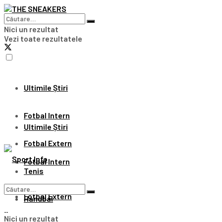
Nici un rezultat
Vezi toate rezultatele
Ultimile Știri
Fotbal Intern
Ultimile Știri
Fotbal Extern
Fotbal Intern
Tenis
Fotbal Extern
Handbal
Nici un rezultat