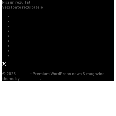
Nici un rezultat
Vezi toate rezultatele
Ultimile Știri
Fotbal Intern
Fotbal Extern
Tenis
Handbal
Baschet
Rugby
Sporturi de Contact
Formula 1
© 2026
JNews
- Premium WordPress news & magazine
theme by
Jegtheme
.