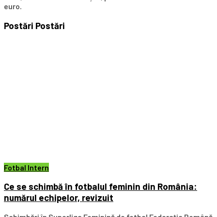
euro.
Postări
Postări
Fotbal Intern
Ce se schimbă în fotbalul feminin din România:
numărul echipelor, revizuit
Schimbări în Superliga Feminină de fotbal Federația Română