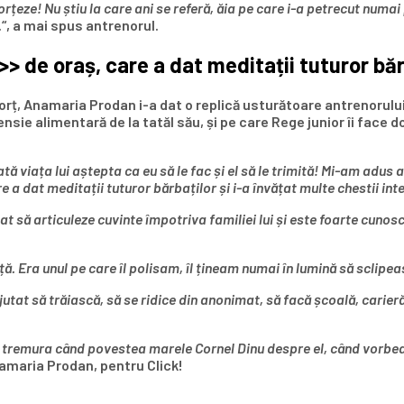
orțeze! Nu știu la care ani se referă, ăia pe care i-a petrecut numa
“, a mai spus antrenorul.
> de oraș, care a dat meditații tuturor băr
ivorț, Anamaria Prodan i-a dat o replică usturătoare antrenorului
sie alimentară de la tatăl său, și pe care Rege junior îi face d
 viața lui aștepta ca eu să le fac și el să le trimită! Mi-am adus 
 a dat meditații tuturor bărbaților și i-a învățat multe chestii int
t să articuleze cuvinte împotriva familiei lui și este foarte cunoscu
ă. Era unul pe care îl polisam, îl țineam numai în lumină să sclipea
jutat să trăiască, să se ridice din anonimat, să facă școală, carie
 tremura când povestea marele Cornel Dinu despre el, când vorbea 
amaria Prodan, pentru Click!