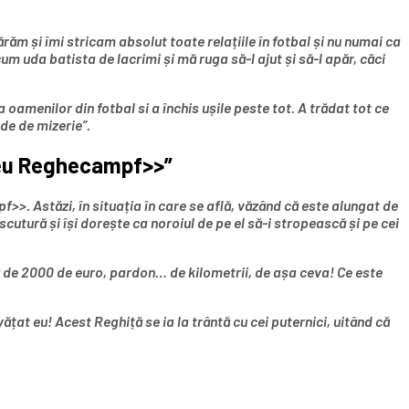
ăm și îmi stricam absolut toate relațiile în fotbal și nu numai ca
m uda batista de lacrimi și mă ruga să-l ajut și să-l apăr, căci
a oamenilor din fotbal si a închis ușile peste tot. A trădat tot ce
vede de mizerie”.
 meu Reghecampf>>”
>. Astăzi, în situația în care se află, văzând că este alungat de
scutură și își dorește ca noroiul de pe el să-i stropească și pe cei
ță de 2000 de euro, pardon… de kilometrii, de așa ceva! Ce este
ățat eu! Acest Reghiță se ia la trântă cu cei puternici, uitând că