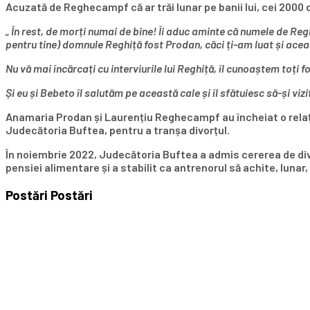
Acuzată de Reghecampf că ar trăi lunar pe banii lui, cei 2000 
„ În rest, de morți numai de bine! Îi aduc aminte că numele de Re
pentru tine) domnule Reghiță fost Prodan, căci ți-am luat și aceas
Nu vă mai încărcați cu interviurile lui Reghiță, îl cunoaștem toți f
Și eu și Bebeto îl salutăm pe această cale și îl sfătuiesc să-și vi
Anamaria Prodan și Laurențiu Reghecampf au încheiat o relație d
Judecătoria Buftea, pentru a tranșa divorțul.
În noiembrie 2022, Judecătoria Buftea a admis cererea de div
pensiei alimentare și a stabilit ca antrenorul să achite, lunar,
Postări
Postări