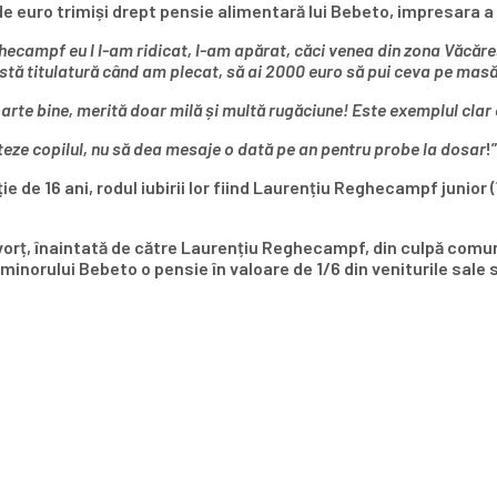
de euro trimiși drept pensie alimentară lui Bebeto, impresara a 
ghecampf eu l l-am ridicat, l-am apărat, căci venea din zona Văcăre
tă titulatură când am plecat, să ai 2000 euro să pui ceva pe masă c
oarte bine, merită doar milă și multă rugăciune! Este exemplul clar d
ziteze copilul, nu să dea mesaje o dată pe an pentru probe la dosar
!
e 16 ani, rodul iubirii lor fiind Laurențiu Reghecampf junior (în
orț, înaintată de către Laurențiu Reghecampf, din culpă comună
 minorului Bebeto o pensie în valoare de 1/6 din veniturile sale 