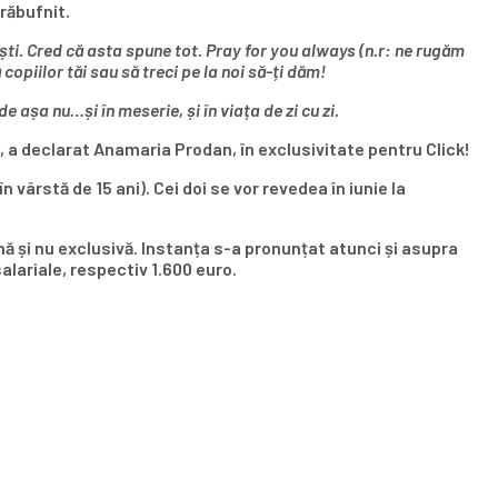
răbufnit.
ști. Cred că asta spune tot. Pray for you always (n.r: ne rugăm
opiilor tăi sau să treci pe la noi să-ți dăm!
e așa nu…și în meserie, și în viața de zi cu zi.
”, a declarat Anamaria Prodan, în exclusivitate pentru Click!
 vârstă de 15 ani). Cei doi se vor revedea în iunie la
 și nu exclusivă. Instanța s-a pronunțat atunci și asupra
salariale, respectiv 1.600 euro.