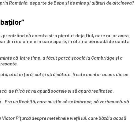
i prin România, departe de Bebe și de mine și alături de altcineva?
baților”
, precizând că acesta și-a pierdut deja fiul, care nu ar avea
oar din reclamele în care apare, în ultima perioadă de când a
aminte că, între timp, a făcut parcă școală la Cambridge și a
eresante.
tă, atât în țară, cât și străinătate. Îi este mentor acum, din ce
scă, de frică să nu apună soarele si să apară realitatea.
ră…Era un Reghiță, care nu știa să se îmbrace, să vorbească, să
Victor Pițurcă despre metehnele vieții lui, care bâzâia acasă