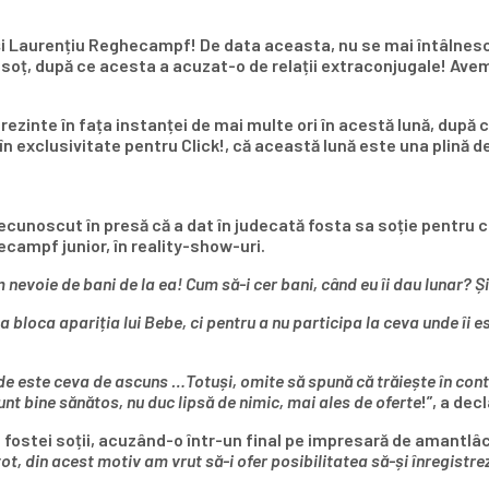
 și Laurențiu Reghecampf! De data aceasta, nu se mai întâlnesc 
ei soț, după ce acesta a acuzat-o de relații extraconjugale! Av
prezinte în fața instanței de mai multe ori în acestă lună, dup
în exclusivitate pentru Click!, că această lună este una plină d
a recunoscut în presă că a dat în judecată fosta sa soție pentru
ecampf junior, în reality-show-uri.
evoie de bani de la ea! Cum să-i cer bani, când eu îi dau lunar? Și
bloca apariția lui Bebe, ci pentru a nu participa la ceva unde îi es
 este ceva de ascuns …Totuși, omite să spună că trăiește în conti
unt bine sănătos, nu duc lipsă de nimic, mai ales de oferte
!”, a de
ostei soții, acuzând-o într-un final pe impresară de amantlâc î
ot, din acest motiv am vrut să-i ofer posibilitatea să-și înregistr