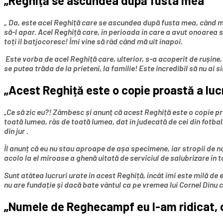
„Reghiță se ascundea după fusta mea”
„
Da, este acel Reghiță care se ascundea după fusta mea, când mari
să-l apar. Acel Reghiță care, în perioada în care a avut onoarea s
toți îl batjocoresc! Îmi vine să râd când mă uit înapoi.
Este vorba de acel Reghiță care, ulterior, s-a acoperit de rușine, s
se putea trăda de la prieteni, la familie! Este incredibil să nu ai s
„Acest Reghiță este o copie proastă a l
„Ce să zic eu?! Zâmbesc și anunț că acest Reghiță este o copie p
toată lumea, râs de toată lumea, dat în judecată de cei din fotbal,
din jur .
Îl anunț că eu nu stau aproape de așa specimene, iar stropii de n
acolo la el miroase a ghenă uitată de serviciul de salubrizare în to
Sunt atâtea lucruri urate în acest Reghiță, încât îmi este milă de 
nu are fundație și dacă bate vântul ca pe vremea lui Cornel Dinu 
„Numele de Reghecampf eu l-am ridicat, c