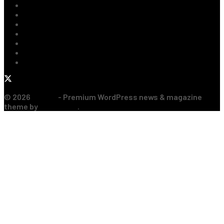
Fotbal Extern
Tenis
Handbal
Baschet
Rugby
Sporturi de Contact
Formula 1
© 2026
JNews
- Premium WordPress news & magazine
theme by
Jegtheme
.