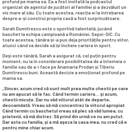
profund pe mama sa. Ea a fost invitată la podcastul
organizat de agentul de jucători al familiei și a dezvăluit un
vis mare al său. Cu toate acestea, reacția ei la întrebarea
despre a-și construi propria casă a fost surprinzătoare.
Sarah Dumitrescu este o sportivă talentată, jucând
baschet la echipa campioană a României, Sepsi-SIC. Cu
toate acestea, tânăra și-a pus deja prioritățile pentru viitor,
atunci când va decide să își încheie cariera în sport.
Deși este tânără, Sarah a asigurat că, cel puțin pentru
moment, nu ia în considerare posibilitatea de a întemeia o
familie sau de a-i face pe Anamaria Prodan și Tiberiu
Dumitrescu buni. Această decizie a emoționat profund pe
mama sa.
„
Sincer, acum cred că sunt mult prea multe chestii pe care
nu am apucat să le fac. Când termin cariera… şi acum,
chestii micuţe. Dar nu văd viitorul atât de departe,
deocamdată. Vreau să mă concentrez la viitorul apropiat.
Când termin cu baschetul vreau să plec să văd lumea, cu
prietenii, să mă distrez. Să prind din urmă ce nu am putut.
Dar asta cu familia, şi a mă aşeza la casa mea, nu cred că e
pentru mine chiar acum.