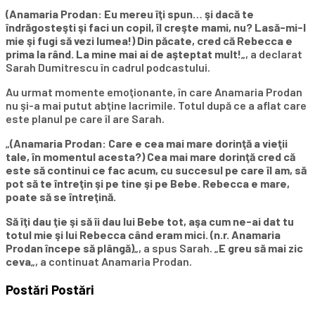
(Anamaria Prodan: Eu mereu îţi spun… şi dacă te
îndrăgosteşti şi faci un copil, îl creşte mami, nu? Lasă-mi-l
mie şi fugi să vezi lumea!) Din păcate, cred că Rebecca e
prima la rând. La mine mai ai de aşteptat mult!
„, a declarat
Sarah Dumitrescu în cadrul podcastului.
Au urmat momente emoţionante, în care Anamaria Prodan
nu şi-a mai putut abţine lacrimile. Totul după ce a aflat care
este planul pe care îl are Sarah.
„
(Anamaria Prodan: Care e cea mai mare dorinţă a vieţii
tale, în momentul acesta?) Cea mai mare dorinţă cred că
este să continui ce fac acum, cu succesul pe care îl am, să
pot să te întreţin şi pe tine şi pe Bebe. Rebecca e mare,
poate să se întreţină.
Să îţi dau ţie şi să îi dau lui Bebe tot, aşa cum ne-ai dat tu
totul mie şi lui Rebecca când eram mici. (n.r. Anamaria
Prodan începe să plângă)
„, a spus Sarah. „
E greu să mai zic
ceva
„, a continuat Anamaria Prodan.
Postări
Postări