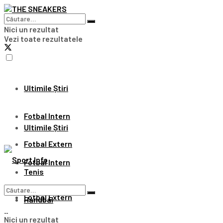
Nici un rezultat
Vezi toate rezultatele
Ultimile Știri
Fotbal Intern
Ultimile Știri
Fotbal Extern
Fotbal Intern
Tenis
Fotbal Extern
Handbal
Nici un rezultat