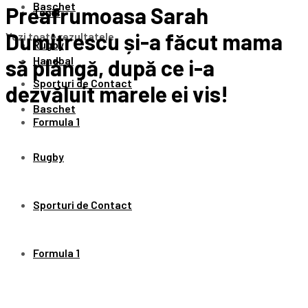
Baschet
Preafrumoasa Sarah
Tenis
Dumitrescu și-a făcut mama
Vezi toate rezultatele
Rugby
Handbal
să plângă, după ce i-a
Sporturi de Contact
dezvăluit marele ei vis!
Baschet
Formula 1
Rugby
Sporturi de Contact
Formula 1