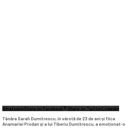
Whatsapp
Share on Facebook
Share on Twitter
Linkedin
Tânăra Sarah Dumitrescu, în vârstă de 23 de ani și fiica
Anamariei Prodan și a lui Tiberiu Dumitrescu, a emoționat-o