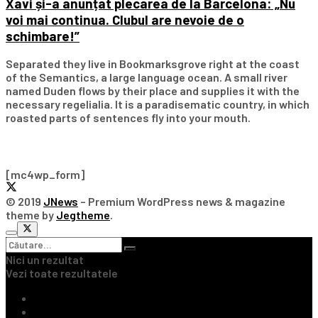
Xavi și-a anunțat plecarea de la Barcelona: „Nu
voi mai continua. Clubul are nevoie de o
schimbare!”
Separated they live in Bookmarksgrove right at the coast
of the Semantics, a large language ocean. A small river
named Duden flows by their place and supplies it with the
necessary regelialia. It is a paradisematic country, in which
roasted parts of sentences fly into your mouth.
Subscribe Our Newsletter
[mc4wp_form]
© 2019
JNews
– Premium WordPress news & magazine
theme by
Jegtheme
.
Nici un rezultat
Vezi toate rezultatele
Ultimile Știri
Fotbal Intern