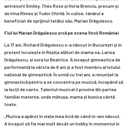
antrenorii Smiley, Theo Rose și Horia Brenciu, precum și
de Irina Rimes și Tudor Chirilă. În culise, tânărul a
beneficiat de sprijinul tatălui său, Marian Drăgulescu.
Fiul lui Marian Drăgulescu urcă pe scena Vocii României
La 17 ani, Richard Drăgulescu s-a născut în București și în
prezent locuiește în Reșița alături de mama sa, Larisa
Drăgulescu, și sora lui Beatrice. A început gimnastica de
performanță la vârsta de 6 ani și a fost membru al lotului
național de gimnastică. În urmă cu trei ani, a renunțat la
gimnastică pentru a se concentra pe muzică, începând să
ia lecții de canto. Talentul muzical îi provine din partea
familiei materne, unde mătușa, mama și bunica cântă
toate.
„Muzica a apărut în viața mea încă de când m-am născut.
A început să fie mai mult decât un hobby în momentul în