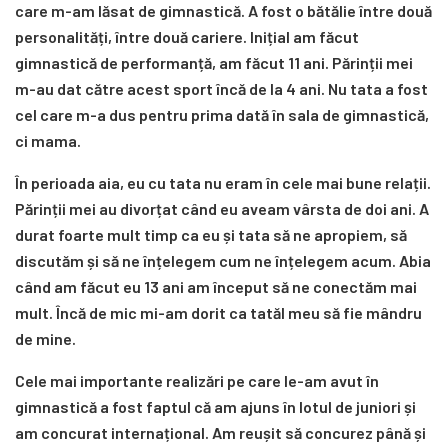
care m-am lăsat de gimnastică. A fost o bătălie între două
personalități, între două cariere. Inițial am făcut
gimnastică de performanță, am făcut 11 ani. Părinții mei
m-au dat către acest sport încă de la 4 ani. Nu tata a fost
cel care m-a dus pentru prima dată în sala de gimnastică,
ci mama.
În perioada aia, eu cu tata nu eram în cele mai bune relații.
Părinții mei au divorțat când eu aveam vârsta de doi ani. A
durat foarte mult timp ca eu și tata să ne apropiem, să
discutăm și să ne înțelegem cum ne înțelegem acum. Abia
când am făcut eu 13 ani am început să ne conectăm mai
mult. Încă de mic mi-am dorit ca tatăl meu să fie mândru
de mine.
Cele mai importante realizări pe care le-am avut în
gimnastică a fost faptul că am ajuns în lotul de juniori și
am concurat internațional. Am reușit să concurez până și