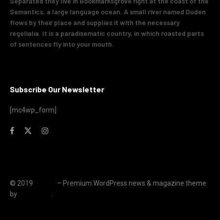
Separated they live in Bookmarksgrove right at the coast of the
Semantics, a large language ocean. A small river named Duden
flows by their place and supplies it with the necessary
regelialia. It is a paradisematic country, in which roasted parts
of sentences fly into your mouth.
Subscribe Our Newsletter
[mc4wp_form]
© 2019
JNews
– Premium WordPress news & magazine theme
by
Jegtheme
.