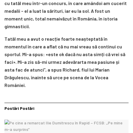
cu tatăl meu într-un concurs, în care amândoi am cucerit
medalii – el a luat la sărituri, iar eu la sol. A fost un
moment unic, total nemaivăzut în România, în istoria
gimnasticii.
Tatăl meu a avut o reacție foarte neașteptată în
momentul în care a aflat că nu mai vreau să continui cu
sportul. Mi-a spus: «este ok dacă nu asta simți că vrei să
faci». Mi-a zis să-mi urmez adevărarta mea pasiune și
asta fac de atunci”, a spus Richard, fiul lui Marian
Drăgulescu, înainte să urce pe scena de la Vocea
României.
Postări
Postări