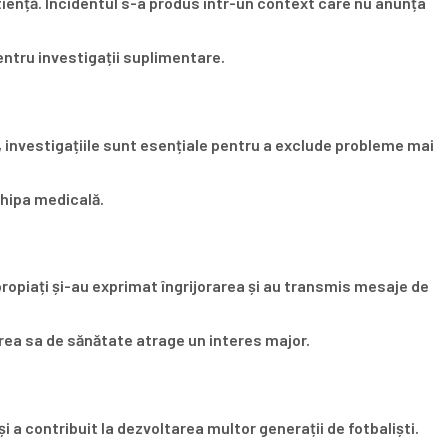
tiență. Incidentul s-a produs într-un context care nu anunța
entru investigații suplimentare.
ții, investigațiile sunt esențiale pentru a exclude probleme mai
chipa medicală.
apropiați și-au exprimat îngrijorarea și au transmis mesaje de
area sa de sănătate atrage un interes major.
i a contribuit la dezvoltarea multor generații de fotbaliști.