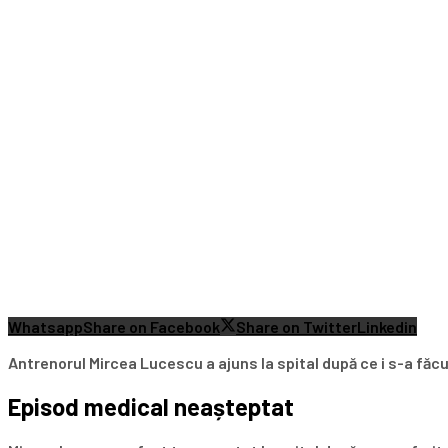
Whatsapp
Share on Facebook
Share on Twitter
Linkedin
Antrenorul Mircea Lucescu a ajuns la spital după ce i s-a făcut 
Episod medical neașteptat