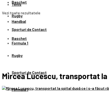
Baschet
Tenis
Vezi toate rezultatele
Rugby
Handbal
Sporturi de Contact
Baschet
Formula 1
Rugby
Sporturi de Contact
Mircea Lucescu, transportat la s
Formula 1