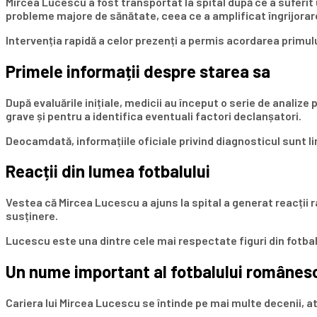
Mircea Lucescu a fost transportat la spital după ce a suferit
probleme majore de sănătate, ceea ce a amplificat îngrijorarea
Intervenția rapidă a celor prezenți a permis acordarea primulu
Primele informații despre starea sa
După evaluările inițiale, medicii au început o serie de analize
grave și pentru a identifica eventuali factori declanșatori.
Deocamdată, informațiile oficiale privind diagnosticul sunt l
Reacții din lumea fotbalului
Vestea că Mircea Lucescu a ajuns la spital a generat reacții ra
susținere.
Lucescu este una dintre cele mai respectate figuri din fotbal
Un nume important al fotbalului românes
Cariera lui Mircea Lucescu se întinde pe mai multe decenii, atâ