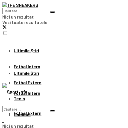
Nici un rezultat
Vezi toate rezultatele
Ultimile Știri
Fotbal Intern
Ultimile Știri
Fotbal Extern
Fotbal Intern
Tenis
Fotbal Extern
Handbal
Nici un rezultat