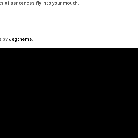
rts of sentences fly into your mouth.
e by
Jegtheme
.