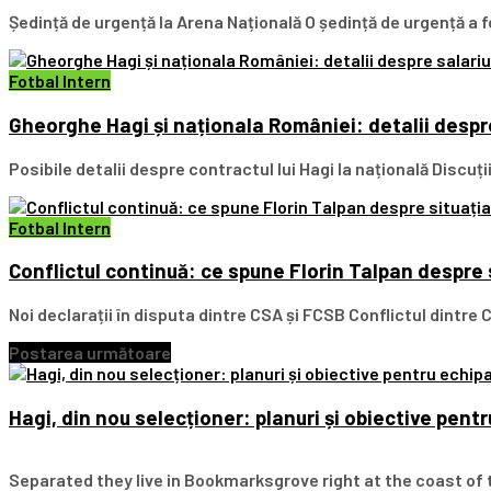
Ședință de urgență la Arena Națională O ședință de urgență a fo
Fotbal Intern
Gheorghe Hagi și naționala României: detalii despre
Posibile detalii despre contractul lui Hagi la națională Discuț
Fotbal Intern
Conflictul continuă: ce spune Florin Talpan despre
Noi declarații în disputa dintre CSA și FCSB Conflictul dintre
Postarea următoare
Hagi, din nou selecționer: planuri și obiective pen
Separated they live in Bookmarksgrove right at the coast of 