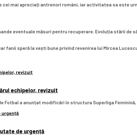
e cei mai apreciați antrenori români, iar activitatea sa este ur
ande eventuale măsuri pentru recuperare. Evoluția stării de să
r fanii speră la vești bune privind revenirea lui Mircea Lucesc
rul echipelor, revizuit
 Fotbal a anunțat modificări în structura Superliga Feminină, 
cutate de urgență