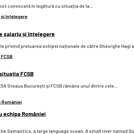
st convocată în legătură cu situația de la...
 salariu și înțelegere
iile privind preluarea echipei naționale de către Gheorghe Hagi a
 situația FCSB
 CSA Steaua București și FCSB rămâne unul dintre cele...
tru echipa României
the Semantics, a large language ocean. A small river named Du