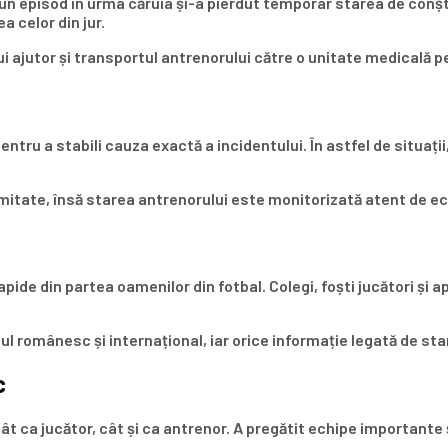
 un episod în urma căruia și-a pierdut temporar starea de conș
 celor din jur.
i ajutor și transportul antrenorului către o unitate medicală p
 pentru a stabili cauza exactă a incidentului. În astfel de situa
imitate, însă starea antrenorului este monitorizată atent de e
pide din partea oamenilor din fotbal. Colegi, foști jucători și 
ul românesc și internațional, iar orice informație legată de st
c
t ca jucător, cât și ca antrenor. A pregătit echipe importante ș