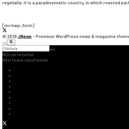
regelialia. It is a paradisematic country, in which roasted pa
Subscribe Our Newsletter
[mc4wp_form]
© 2019
JNews
– Premium WordPress news & magazine them
Nici un rezultat
Vezi toate rezultatele
Ultimile Știri
Fotbal Intern
Fotbal Extern
Tenis
Handbal
Baschet
Rugby
Sporturi de Contact
Formula 1