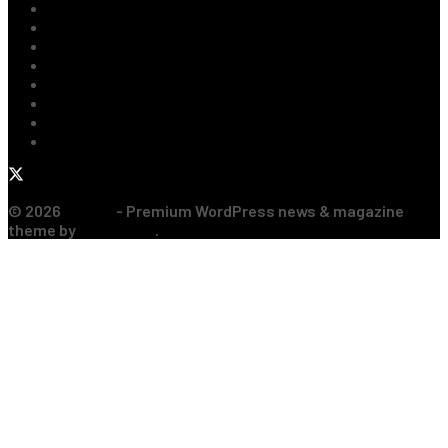
Fotbal Intern
Fotbal Extern
Tenis
Handbal
Baschet
Rugby
Sporturi de Contact
Formula 1
© 2026
JNews
- Premium WordPress news & magazine
theme by
Jegtheme
.