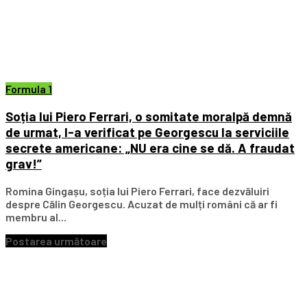
Formula 1
Soția lui Piero Ferrari, o somitate moralpă demnă
de urmat, l-a verificat pe Georgescu la serviciile
secrete americane: „NU era cine se dă. A fraudat
grav!”
Romina Gingașu, soția lui Piero Ferrari, face dezvăluiri
despre Călin Georgescu. Acuzat de mulți români că ar fi
membru al...
Postarea următoare