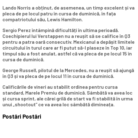
Lando Norris a obținut, de asemenea, un timp excelent și va
pleca de pe locul patru în cursa de duminică, în fața
compatriotului său, Lewis Hamilton.
Sergio Perez întâmpină dificultăți în ultima perioadă.
Coechipierul lui Verstappen nu a reușit să se califice în Q3
pentru a patra oară consecutiv. Mexicanul a depășit limitele
circuitului în turul care ar fi putut să-l plaseze în Top 10, iar
timpul său a fost anulat, astfel că va pleca de pe locul 15 în
cursa de duminică.
George Russell, pilotul de la Mercedes, nu a reușit să ajungă
în Q3 și va pleca de pe locul 11 în cursa de duminică.
Calificările de vineri au stabilit ordinea pentru cursa
standard, Marele Premiu de duminică. Sâmbătă va avea loc
și cursa sprint, ale cărei grilă de start va fi stabilită în urma
unui „shootout” ce va avea loc sâmbătă dimineața.
Postări
Postări