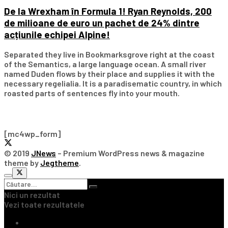
De la Wrexham în Formula 1! Ryan Reynolds, 200
de milioane de euro un pachet de 24% dintre
acțiunile echipei Alpine!
Separated they live in Bookmarksgrove right at the coast
of the Semantics, a large language ocean. A small river
named Duden flows by their place and supplies it with the
necessary regelialia. It is a paradisematic country, in which
roasted parts of sentences fly into your mouth.
Subscribe Our Newsletter
[mc4wp_form]
© 2019
JNews
– Premium WordPress news & magazine
theme by
Jegtheme
.
Nici un rezultat
Vezi toate rezultatele
Ultimile Știri