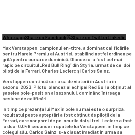
Whatsapp
Share on Facebook
Share on Twitter
Linkedin
Max Verstappen, campionul en-titre, a dominat calificările
pentru Marele Premiu al Austriei, stabilind astfel ordinea pe
grilă pentru cursa de duminică. Olandezul a fost cel mai
rapid pe circuitul „Red Bull Ring” din Styria, urmat de cei doi
piloți de la Ferrari, Charles Leclerc și Carlos Sainz.
Verstappen continuă seria sa de victorii în Austria în
sezonul 2023. Pilotul olandez al echipei Red Bull a obținut al
șaselea pole-position al sezonului, dominând întreaga
sesiune de calificări.
În timp ce prezența lui Max în pole nu mai este o surpriză,
rezultatul peste așteptări a fost obținut de piloții de la
Ferrari, care vor porni de pe locurile doi și trei. Leclerc a fost
la doar 0,048 secunde în spatele lui Verstappen, în timp ce
colegul său, Carlos Sainz, s-a clasat imediat în urma sa.