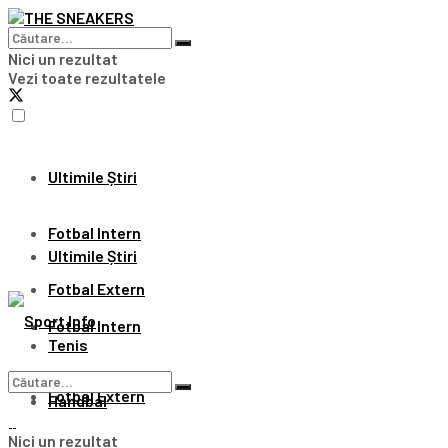
Nici un rezultat
Vezi toate rezultatele
Ultimile Știri
Fotbal Intern
Ultimile Știri
Fotbal Extern
Fotbal Intern
Tenis
Fotbal Extern
Handbal
Nici un rezultat