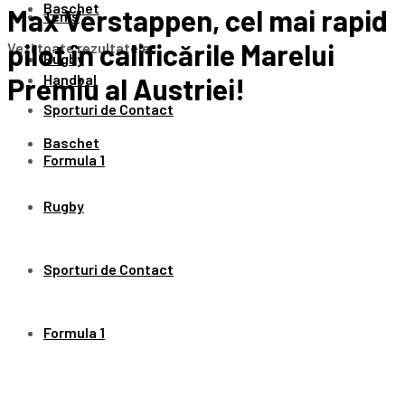
Baschet
Max Verstappen, cel mai rapid
Tenis
pilot în calificările Marelui
Vezi toate rezultatele
Rugby
Handbal
Premiu al Austriei!
Sporturi de Contact
Baschet
Formula 1
Rugby
Sporturi de Contact
Formula 1