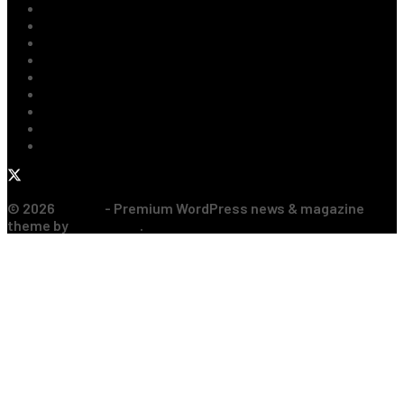
Ultimile Știri
Fotbal Intern
Fotbal Extern
Tenis
Handbal
Baschet
Rugby
Sporturi de Contact
Formula 1
© 2026
JNews
- Premium WordPress news & magazine
theme by
Jegtheme
.