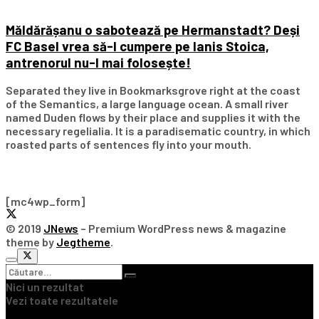
Măldărășanu o sabotează pe Hermanstadt? Deși
FC Basel vrea să-l cumpere pe Ianis Stoica,
antrenorul nu-l mai folosește!
Separated they live in Bookmarksgrove right at the coast
of the Semantics, a large language ocean. A small river
named Duden flows by their place and supplies it with the
necessary regelialia. It is a paradisematic country, in which
roasted parts of sentences fly into your mouth.
Subscribe Our Newsletter
[mc4wp_form]
© 2019
JNews
– Premium WordPress news & magazine
theme by
Jegtheme
.
Nici un rezultat
Vezi toate rezultatele