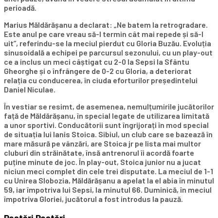
perioadă.
Marius Măldărășanu a declarat: „Ne batem la retrogradare.
Este anul pe care vreau să-l termin cât mai repede și să-l
uit”, referindu-se la meciul pierdut cu Gloria Buzău. Evoluția
sinusoidală a echipei pe parcursul sezonului, cu un play-out
ce a inclus un meci câștigat cu 2-0 la Sepsi la Sfântu
Gheorghe și o înfrângere de 0-2 cu Gloria, a deteriorat
relația cu conducerea, în ciuda eforturilor președintelui
Daniel Niculae.
În vestiar se resimt, de asemenea, nemulțumirile jucătorilor
față de Măldărășanu, în special legate de utilizarea limitată
a unor sportivi. Conducătorii sunt îngrijorați în mod special
de situația lui Ianis Stoica. Sibiul, un club care se bazează în
mare măsură pe vânzări, are Stoica jr pe lista mai multor
cluburi din străinătate, însă antrenorul îi acordă foarte
puține minute de joc. În play-out, Stoica junior nu a jucat
niciun meci complet din cele trei disputate. La meciul de 1-1
cu Unirea Slobozia, Măldărășanu a apelat la el abia în minutul
59, iar împotriva lui Sepsi, la minutul 66. Duminică, în meciul
împotriva Gloriei, jucătorul a fost introdus la pauză.
Postări
Postări