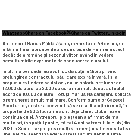
Whatsapp
Share on Facebook
Share on Twitter
Linkedin
Antrenorul Marius Măldărășanu, în vârstă de 49 de ani, se
află mult mai aproape de a se desface de Hermannstadt
decât de a rămâne și sezonul viitor, având în vedere
nemulțumirile exprimate de conducerea clubului.
În ultima perioadă, au avut loc discuții la Sibiu privind
prelungirea contractului său, care expiră în vară. I s-a
propus o extindere pe doi ani, cu un salariu net lunar de
12.000 de euro, cu 2.000 de euro mai mult decât actualul
acord de 10.000 de euro. Totuși, Marius Măldărășanu solicită
o remunerație mult mai mare. Conform surselor Gazetei
Sporturilor, deși s-a convenit să se reia discuția în vară, în
proporție de 90% lucrurile sunt deja clare: clubul nu va
continua cu el. Antrenorul ploieștean a afirmat de mai
multe ori, în spațiul public, că cei 4 ani petrecuți la club (din
2021 la Sibiu) i se par prea mulți și a menționat necesitatea
unei pauze, având în vedere stresul acumulat în ultima