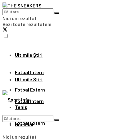
Nici un rezultat
Vezi toate rezultatele
Ultimile Știri
Fotbal Intern
Ultimile Știri
Fotbal Extern
Fotbal Intern
Tenis
Fotbal Extern
Handbal
Nici un rezultat