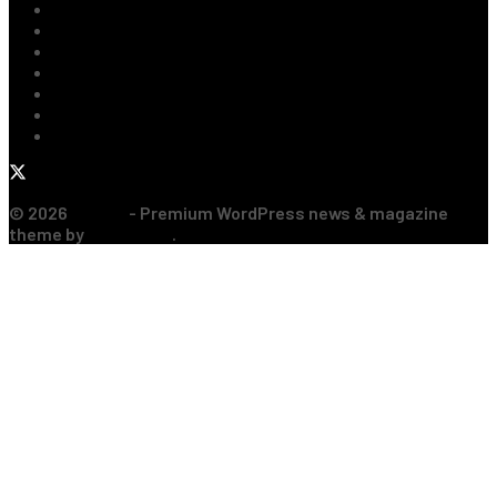
Fotbal Extern
Tenis
Handbal
Baschet
Rugby
Sporturi de Contact
Formula 1
© 2026
JNews
- Premium WordPress news & magazine
theme by
Jegtheme
.