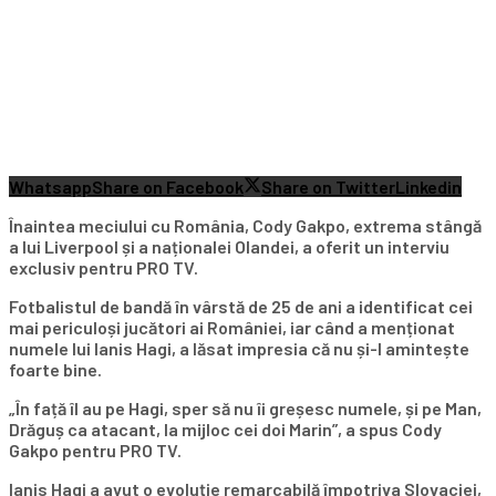
Whatsapp
Share on Facebook
Share on Twitter
Linkedin
Înaintea meciului cu România, Cody Gakpo, extrema stângă
a lui Liverpool și a naționalei Olandei, a oferit un interviu
exclusiv pentru PRO TV.
Fotbalistul de bandă în vârstă de 25 de ani a identificat cei
mai periculoși jucători ai României, iar când a menționat
numele lui Ianis Hagi, a lăsat impresia că nu și-l amintește
foarte bine.
„În față îl au pe Hagi, sper să nu îi greșesc numele, și pe Man,
Drăguș ca atacant, la mijloc cei doi Marin”, a spus Cody
Gakpo pentru PRO TV.
Ianis Hagi a avut o evoluție remarcabilă împotriva Slovaciei,