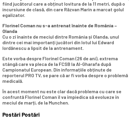
fiind jucătorul care a obținut lovitura de la 11 metri, după o
incursiune de clasă, din care Răzvan Marin a marcat golul
egalizator.
Florinel Coman nu s-a antrenat înainte de România –
Olanda
Cu o zi înainte de meciul dintre România și Olanda, unul
dintre cei mai importanți jucători din lotul lui Edward
Iordănescu a lipsit de la antrenament.
Este vorba despre Florinel Coman (26 de ani), extrema
stângă care va pleca de la FCSB la Al-Gharafa după
Campionatul European. Din informațiile obținute de
reporterul PRO TV, se pare că ar fi vorba despre o problemă
medicală.
În acest moment nu este clar dacă problema cu care se
confruntă Florinel Coman îl va împiedica să evolueze în
meciul de marți, de la Munchen.
Postări
Postări