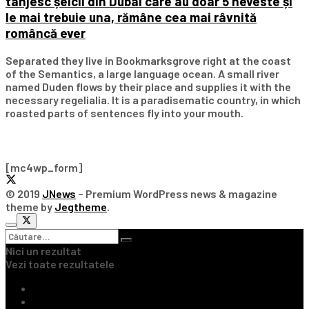
tânjesc șeicii din Dubai care au doar 5 neveste și
le mai trebuie una, rămâne cea mai râvnită
româncă ever
Separated they live in Bookmarksgrove right at the coast
of the Semantics, a large language ocean. A small river
named Duden flows by their place and supplies it with the
necessary regelialia. It is a paradisematic country, in which
roasted parts of sentences fly into your mouth.
Subscribe Our Newsletter
[mc4wp_form]
© 2019
JNews
– Premium WordPress news & magazine
theme by
Jegtheme
.
Nici un rezultat
Vezi toate rezultatele
Ultimile Știri
Fotbal Intern