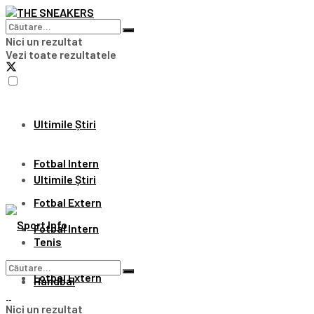
Nici un rezultat
Vezi toate rezultatele
Ultimile Știri
Fotbal Intern
Ultimile Știri
Fotbal Extern
Fotbal Intern
Tenis
Fotbal Extern
Handbal
Nici un rezultat