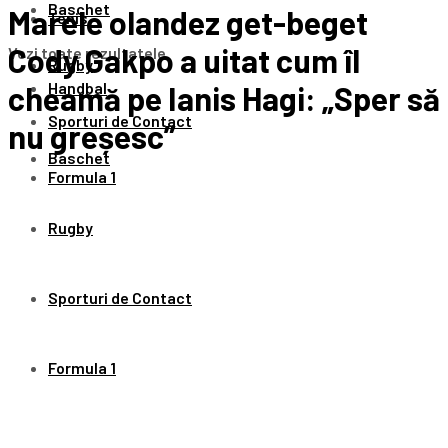
Baschet
Marele olandez get-beget
Tenis
Cody Gakpo a uitat cum îl
Vezi toate rezultatele
Rugby
Handbal
cheamă pe Ianis Hagi: „Sper să
Sporturi de Contact
nu greșesc”
Baschet
Formula 1
Rugby
Sporturi de Contact
Formula 1