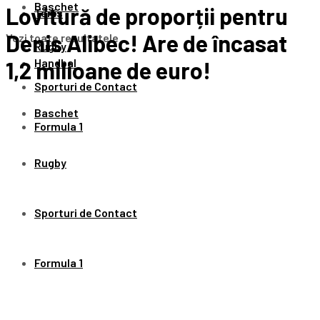
Baschet
Lovitură de proporții pentru
Tenis
Denis Alibec! Are de încasat
Vezi toate rezultatele
Rugby
Handbal
1,2 milioane de euro!
Sporturi de Contact
Baschet
Formula 1
Rugby
Sporturi de Contact
Formula 1