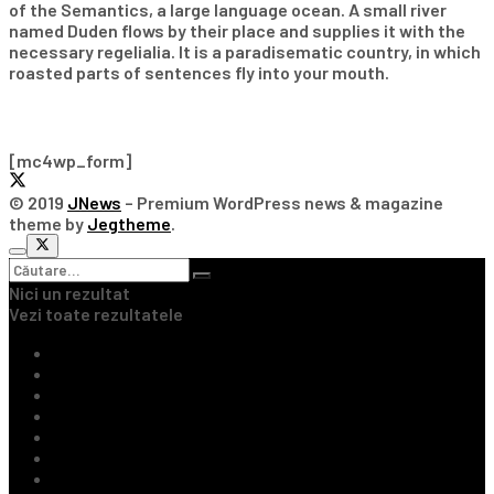
of the Semantics, a large language ocean. A small river
named Duden flows by their place and supplies it with the
necessary regelialia. It is a paradisematic country, in which
roasted parts of sentences fly into your mouth.
Subscribe Our Newsletter
[mc4wp_form]
© 2019
JNews
– Premium WordPress news & magazine
theme by
Jegtheme
.
Nici un rezultat
Vezi toate rezultatele
Ultimile Știri
Fotbal Intern
Fotbal Extern
Tenis
Handbal
Baschet
Rugby