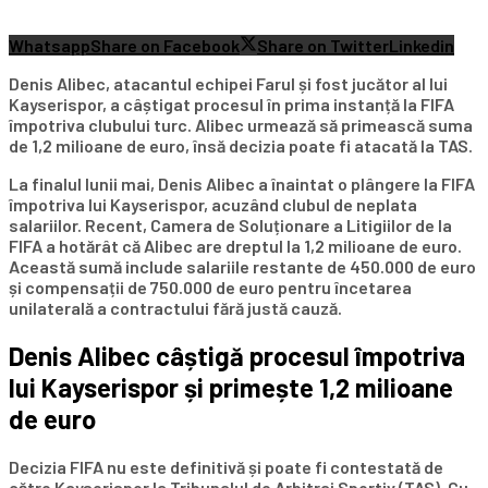
Whatsapp
Share on Facebook
Share on Twitter
Linkedin
Denis Alibec, atacantul echipei Farul și fost jucător al lui
Kayserispor, a câștigat procesul în prima instanță la FIFA
împotriva clubului turc. Alibec urmează să primească suma
de 1,2 milioane de euro, însă decizia poate fi atacată la TAS.
La finalul lunii mai, Denis Alibec a înaintat o plângere la FIFA
împotriva lui Kayserispor, acuzând clubul de neplata
salariilor. Recent, Camera de Soluționare a Litigiilor de la
FIFA a hotărât că Alibec are dreptul la 1,2 milioane de euro.
Această sumă include salariile restante de 450.000 de euro
și compensații de 750.000 de euro pentru încetarea
unilaterală a contractului fără justă cauză.
Denis Alibec câștigă procesul împotriva
lui Kayserispor și primește 1,2 milioane
de euro
Decizia FIFA nu este definitivă și poate fi contestată de
către Kayserispor la Tribunalul de Arbitraj Sportiv (TAS). Cu