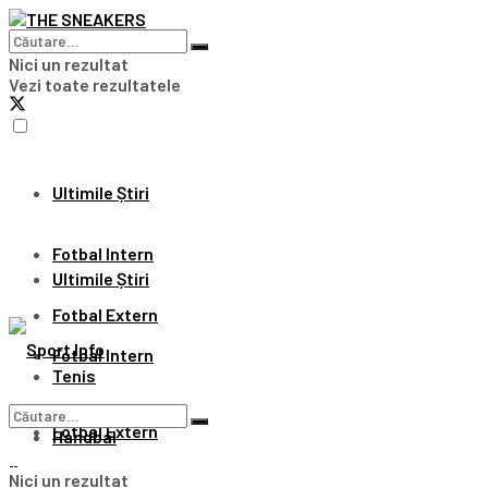
Nici un rezultat
Vezi toate rezultatele
Ultimile Știri
Fotbal Intern
Ultimile Știri
Fotbal Extern
Fotbal Intern
Tenis
Fotbal Extern
Handbal
Nici un rezultat