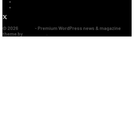
Sporturi de Contact
Formula 1
© 2026
JNews
- Premium WordPress news & magazine
theme by
Jegtheme
.