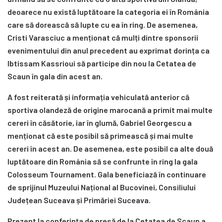
deoarece nu există luptătoare la categoria ei în România
care să dorească să lupte cu ea în ring. De asemenea,
Cristi Varasciuc a menționat că mulți dintre sponsorii
evenimentului din anul precedent au exprimat dorința ca
Ibtissam Kassrioui să participe din nou la Cetatea de
Scaun în gala din acest an.
A fost reiterată și informația vehiculată anterior că
sportiva olandeză de origine marocană a primit mai multe
cereri în căsătorie, iar în glumă, Gabriel Georgescu a
menționat că este posibil să primească și mai multe
cereri în acest an. De asemenea, este posibil ca alte două
luptătoare din România să se confrunte în ring la gala
Colosseum Tournament. Gala beneficiază în continuare
de sprijinul Muzeului Național al Bucovinei, Consiliului
Județean Suceava și Primăriei Suceava.
Prezent la conferința de presă de la Cetatea de Scaun a