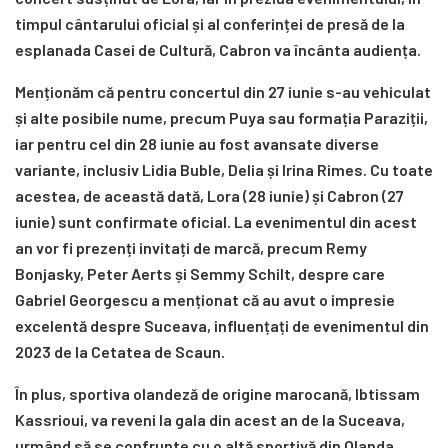
timpul cântarului oficial și al conferinței de presă de la
esplanada Casei de Cultură, Cabron va încânta audiența.
Menționăm că pentru concertul din 27 iunie s-au vehiculat
și alte posibile nume, precum Puya sau formația Paraziții,
iar pentru cel din 28 iunie au fost avansate diverse
variante, inclusiv Lidia Buble, Delia și Irina Rimes. Cu toate
acestea, de această dată, Lora (28 iunie) și Cabron (27
iunie) sunt confirmate oficial. La evenimentul din acest
an vor fi prezenți invitați de marcă, precum Remy
Bonjasky, Peter Aerts și Semmy Schilt, despre care
Gabriel Georgescu a menționat că au avut o impresie
excelentă despre Suceava, influențați de evenimentul din
2023 de la Cetatea de Scaun.
În plus, sportiva olandeză de origine marocană, Ibtissam
Kassrioui, va reveni la gala din acest an de la Suceava,
urmând să se confrunte cu o altă sportivă din Olanda,