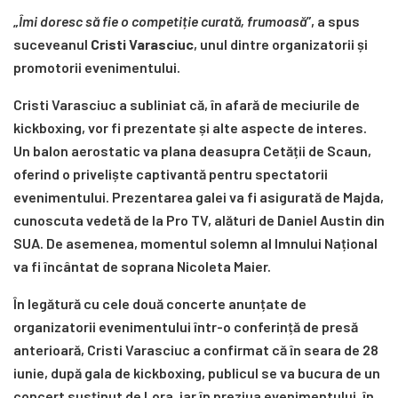
„
Îmi doresc să fie o competiție curată, frumoasă
”, a spus
suceveanul
Cristi Varasciuc
, unul dintre organizatorii și
promotorii evenimentului.
Cristi Varasciuc a subliniat că, în afară de meciurile de
kickboxing, vor fi prezentate și alte aspecte de interes.
Un balon aerostatic va plana deasupra Cetății de Scaun,
oferind o priveliște captivantă pentru spectatorii
evenimentului. Prezentarea galei va fi asigurată de Majda,
cunoscuta vedetă de la Pro TV, alături de Daniel Austin din
SUA. De asemenea, momentul solemn al Imnului Național
va fi încântat de soprana Nicoleta Maier.
În legătură cu cele două concerte anunțate de
organizatorii evenimentului într-o conferință de presă
anterioară, Cristi Varasciuc a confirmat că în seara de 28
iunie, după gala de kickboxing, publicul se va bucura de un
concert susținut de Lora, iar în preziua evenimentului, în