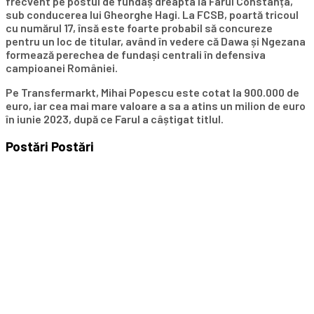
frecvent pe postul de fundaș dreapta la Farul Constanța,
sub conducerea lui Gheorghe Hagi. La FCSB, poartă tricoul
cu numărul 17, însă este foarte probabil să concureze
pentru un loc de titular, având în vedere că Dawa și Ngezana
formează perechea de fundași centrali în defensiva
campioanei României.
Pe Transfermarkt, Mihai Popescu este cotat la 900.000 de
euro, iar cea mai mare valoare a sa a atins un milion de euro
în iunie 2023, după ce Farul a câștigat titlul.
Postări
Postări