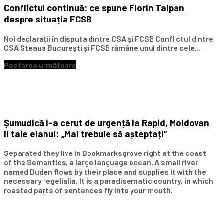
Conflictul continuă: ce spune Florin Talpan
despre situația FCSB
Noi declarații în disputa dintre CSA și FCSB Conflictul dintre
CSA Steaua București și FCSB rămâne unul dintre cele...
Postarea următoare
Șumudică i-a cerut de urgență la Rapid, Moldovan
îi taie elanul: „Mai trebuie să așteptați”
Separated they live in Bookmarksgrove right at the coast
of the Semantics, a large language ocean. A small river
named Duden flows by their place and supplies it with the
necessary regelialia. It is a paradisematic country, in which
roasted parts of sentences fly into your mouth.
Subscribe Our Newsletter