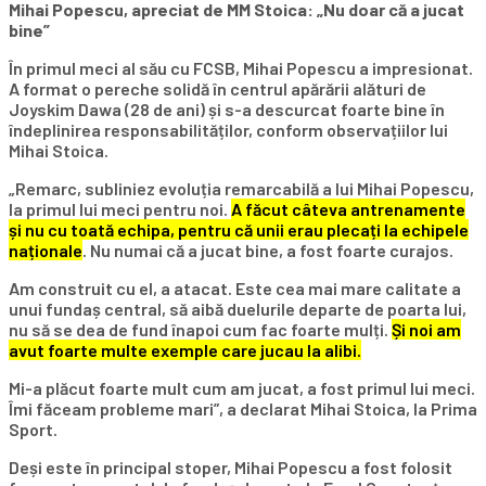
Mihai Popescu, apreciat de MM Stoica: „Nu doar că a jucat
bine”
În primul meci al său cu FCSB, Mihai Popescu a impresionat.
A format o pereche solidă în centrul apărării alături de
Joyskim Dawa (28 de ani) și s-a descurcat foarte bine în
îndeplinirea responsabilităților, conform observațiilor lui
Mihai Stoica.
„Remarc, subliniez evoluția remarcabilă a lui Mihai Popescu,
la primul lui meci pentru noi.
A făcut câteva antrenamente
și nu cu toată echipa, pentru că unii erau plecați la echipele
naționale
. Nu numai că a jucat bine, a fost foarte curajos.
Am construit cu el, a atacat. Este cea mai mare calitate a
unui fundaș central, să aibă duelurile departe de poarta lui,
nu să se dea de fund înapoi cum fac foarte mulți.
Și noi am
avut foarte multe exemple care jucau la alibi.
Mi-a plăcut foarte mult cum am jucat, a fost primul lui meci.
Îmi făceam probleme mari”, a declarat Mihai Stoica, la Prima
Sport.
Deși este în principal stoper, Mihai Popescu a fost folosit