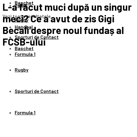
Baschet
L-a făcut muci după un singur
Tenis
meci? Ce a avut de zis Gigi
Vezi toate rezultatele
Rugby
Handbal
Becali despre noul fundaș al
Sporturi de Contact
FCSB-ului
Baschet
Formula 1
Rugby
Sporturi de Contact
Formula 1