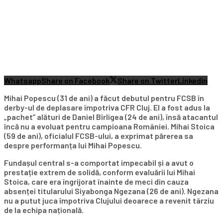
Whatsapp
Share on Facebook
Share on Twitter
Linkedin
Mihai Popescu (31 de ani) a făcut debutul pentru FCSB în
derby-ul de deplasare împotriva CFR Cluj. El a fost adus la
„pachet” alături de Daniel Bîrligea (24 de ani), însă atacantul
încă nu a evoluat pentru campioana României. Mihai Stoica
(59 de ani), oficialul FCSB-ului, a exprimat părerea sa
despre performanța lui Mihai Popescu.
Fundașul central s-a comportat impecabil și a avut o
prestație extrem de solidă, conform evaluării lui Mihai
Stoica, care era îngrijorat înainte de meci din cauza
absenței titularului Siyabonga Ngezana (26 de ani). Ngezana
nu a putut juca împotriva Clujului deoarece a revenit târziu
de la echipa națională.