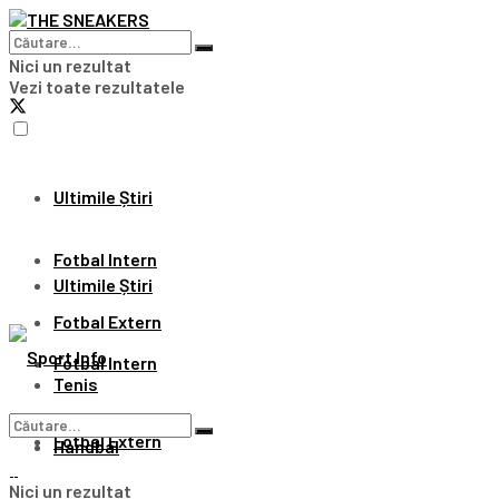
Nici un rezultat
Vezi toate rezultatele
Ultimile Știri
Fotbal Intern
Ultimile Știri
Fotbal Extern
Fotbal Intern
Tenis
Fotbal Extern
Handbal
Nici un rezultat