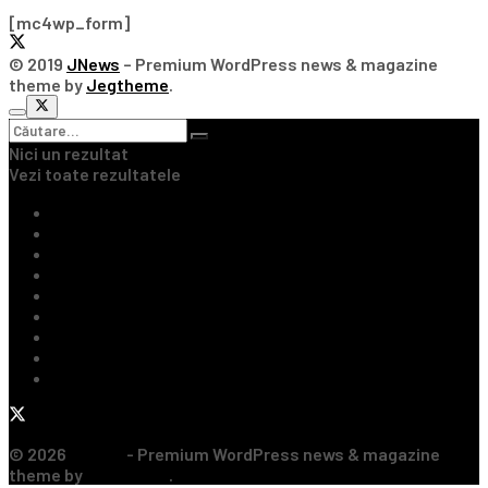
[mc4wp_form]
© 2019
JNews
– Premium WordPress news & magazine
theme by
Jegtheme
.
Nici un rezultat
Vezi toate rezultatele
Ultimile Știri
Fotbal Intern
Fotbal Extern
Tenis
Handbal
Baschet
Rugby
Sporturi de Contact
Formula 1
© 2026
JNews
- Premium WordPress news & magazine
theme by
Jegtheme
.